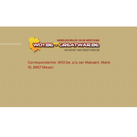
Correspondentie: WO1.be, p/a Jan Matsaert, Markt
10, 8957 Mesen