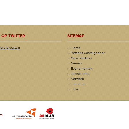
 OP TWITTER
SITEMAP
@wo1greatwar
Home
Bezienswaardigheden
Geschiedenis
Nieuws
Evenementen
Je was erbij
Netwerk
Literatuur
Links
et