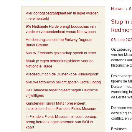
Nieuws
S
›
Vier oorlogsbegraafplaatsen in Ieper worden
in ere hersteld
Stap in
91e Nationale Hulde brengt boodschap van
Redmon
vrede en verbondenheid vanuit Nieuwpoort
Herdenkingsconcert op Railway Dugouts
05 June 2025
Burial Ground
Op zaterdag 
Nieuw-Zeelands gezelschap speelt in Ieper
van het Mus
ochtends aan
Maak je eigen herdenkingsbloem voor de
historische t
Nationale Hulde
Vredesduif aan de Duinenkapel (Nieuwpoort)
Deze vroege 
tijdens de M
Nieuwe foto-expo belicht sporen Grote Oorlog
Duitse linie
De Canadese regering eert negen Belgische
wandeling bi
vrijwilligers
de Eerste We
Kunstenaar Ismail Matar presenteert
De naam van 
installatie in het In Flanders Fields Museum
deze slag sn
In Flanders Fields Museum lanceert oproep:
conflict, en
breng herdenkingsmomenten van WOI in
kaart
Praktisch
: