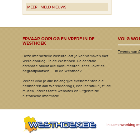
MEER
MELD NIEUWS
ERVAAR OORLOG EN VREDE IN DE
VOLG WO1
WESTHOEK
Tweets van 
Deze interactieve website laat je kennismaken met
Wereldoorlog I in de Westhoek. De centrale
database omvat alle monumenten, sites, lokaties,
begraafplaatsen, ... in de Westhoek.
Verder vind je alle belangrijke evenementen die
herinneren aan Wereldoorlog I, een literatuurlijst, de
musea, interessante websites en uitgebreide
historische informatie.
in samenwerking m