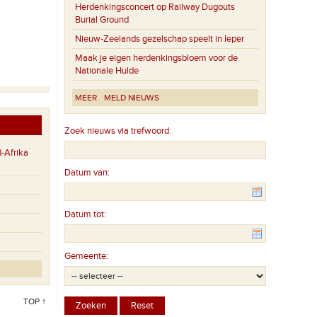
Herdenkingsconcert op Railway Dugouts
Burial Ground
Nieuw-Zeelands gezelschap speelt in Ieper
Maak je eigen herdenkingsbloem voor de
Nationale Hulde
MEER
MELD NIEUWS
Zoek nieuws via trefwoord:
-Afrika
Datum van:
Datum tot:
Gemeente:
TOP ↑