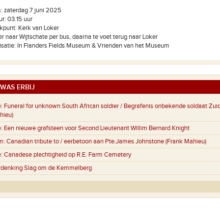
 zaterdag 7 juni 2025
ur: 03.15 uur
kpunt: Kerk van Loker
r naar Wijtschate per bus, daarna te voet terug naar Loker
satie: In Flanders Fields Museum & Vrienden van het Museum
WAS ERBIJ
:
Funeral for unknown South African soldier / Begrafenis onbekende soldaat Zuid
hieu)
:
Een nieuwe grafsteen voor Second Lieutenant Willim Bernard Knight
m:
Canadian tribute to / eerbetoon aan Pte.James Johnstone (Frank Mahieu)
:
Canadese plechtigheid op R.E. Farm Cemetery
denking Slag om de Kemmelberg