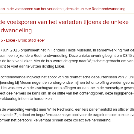
tap in de voetsporen van het verleden tijdens de unieke Redmondwandeling
 de voetsporen van het verleden tijdens de unieke
dwandeling
 - Loker - Bron: Stad Ieper
7 juni 2025 organiseert het In Flanders Fields Museum, in samenwerking met d
eum, een bijzondere Redmondwandeling. Deze unieke ervaring begint om 03.15 u
 de kerk van Loker. Met de bus wordt de groep naar Wijtschate gebracht om van 
ocht te voet aan te vatten richting Loker.
ochtendwandeling volgt het spoor van de dramatische gebeurtenissen van 7 juni 
ijnenslag bij Mesen negentien ondergrondse mijnen tot ontploffing werden gebra
s. Het was een van de krachtigste ontploffingen tot dan toe in de menselijke gesc
edt deelnemers de kans om, in de stilte van het ochtendgloren, deze ingrijpende 
reldoorlog intiem te herdenken.
de wandeling verwijst naar Willie Redmond, een Iers parlementslid en officier die
euvelde. Zijn dood en begrafenis staan symbool voor de tragiek en complexiteit v
 vormen het persoonlijke verhaal binnen deze collectieve herinnering.