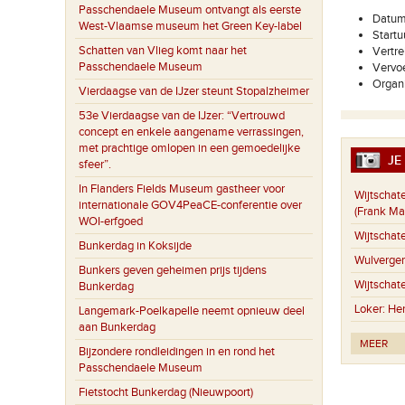
Passchendaele Museum ontvangt als eerste
Datum:
West-Vlaamse museum het Green Key-label
Startu
Schatten van Vlieg komt naar het
Vertre
Passchendaele Museum
Vervoe
Organi
Vierdaagse van de IJzer steunt Stopalzheimer
53e Vierdaagse van de IJzer: “Vertrouwd
concept en enkele aangename verrassingen,
met prachtige omlopen in een gemoedelijke
JE 
sfeer”.
In Flanders Fields Museum gastheer voor
Wijtschate
internationale GOV4PeaCE-conferentie over
(Frank Ma
WOI-erfgoed
Wijtschate
Bunkerdag in Koksijde
Wulverge
Bunkers geven geheimen prijs tijdens
Wijtschate
Bunkerdag
Loker:
Her
Langemark-Poelkapelle neemt opnieuw deel
aan Bunkerdag
MEER
Bijzondere rondleidingen in en rond het
Passchendaele Museum
Fietstocht Bunkerdag (Nieuwpoort)