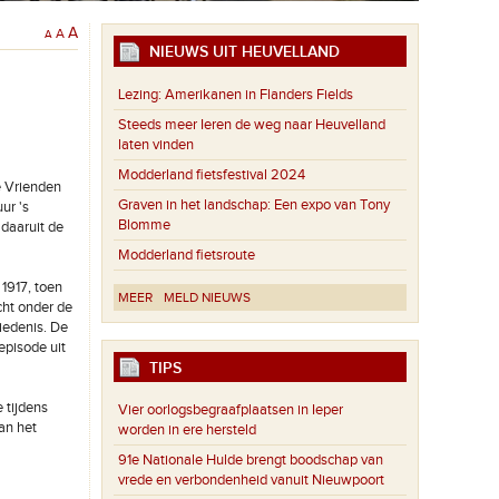
A
A
A
NIEUWS UIT HEUVELLAND
Lezing: Amerikanen in Flanders Fields
Steeds meer Ieren de weg naar Heuvelland
laten vinden
Modderland fietsfestival 2024
e Vrienden
Graven in het landschap: Een expo van Tony
ur 's
Blomme
daaruit de
Modderland fietsroute
1917, toen
MEER
MELD NIEUWS
cht onder de
hiedenis. De
episode uit
TIPS
 tijdens
Vier oorlogsbegraafplaatsen in Ieper
an het
worden in ere hersteld
91e Nationale Hulde brengt boodschap van
vrede en verbondenheid vanuit Nieuwpoort