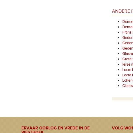
ANDERE I
Demarc
Demarc
Frans
Geden
Gedenk
Gedenk
Glasra
Grote 
Ierse 
Locre
Locre
Loker
Obelis
ERVAAR OORLOG EN VREDE IN DE
VOLG WO1
WESTHOEK