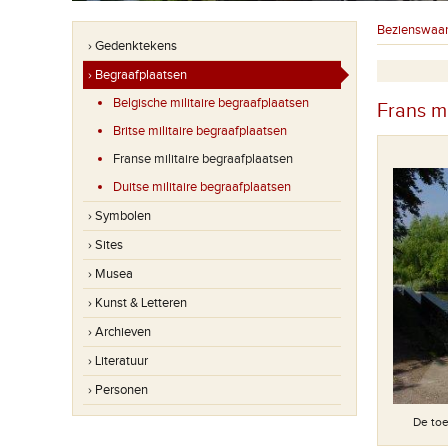
Bezienswaa
› Gedenktekens
› Begraafplaatsen
Belgische militaire begraafplaatsen
Frans m
Britse militaire begraafplaatsen
Franse militaire begraafplaatsen
Duitse militaire begraafplaatsen
› Symbolen
› Sites
› Musea
› Kunst & Letteren
› Archieven
› Literatuur
› Personen
Foto: VVV Heuvelland
De toe