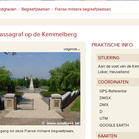
rdigheden
Begraafplaatsen
Franse militaire begraafplaatsen
›
›
assagraf op de Kemmelberg
PRAKTISCHE INFO
volgende→
SITUERING
Aan de voet van de K
Loker, Heuvelland
COÖRDINATEN
GPS-Referentie
DMSX
DMX
D
UTM
GOOGLE EARTH
gang tot deze Franse militaire begraafplaats.
KAARTEN