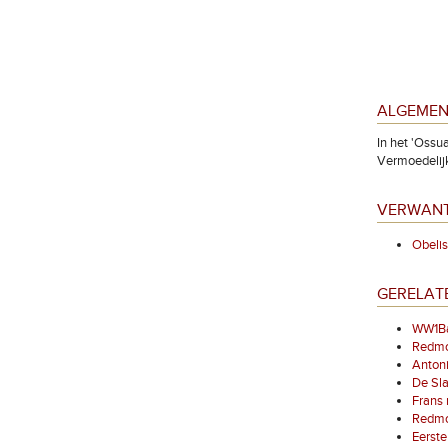
ALGEMEN
In het 'Ossu
Vermoedelijk 
VERWANT
Obelis
GERELAT
WW1Bat
Redmo
Antoni
De Sl
Frans
Redmo
Eerst