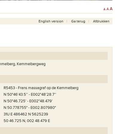
A
A
A
English version
Ga terug
Afdrukken
emmelberg, Kemmelbergweg
R5453 - Frans massagraf op de Kemmelberg
N 50°46'43.5'' - E002°48'28.7''
N 50°46.725' - E002°48.479'
N 50.778755° - E002.807980°
31U E 486462 N 5625239
50 46.725 N, 002 48.479 E