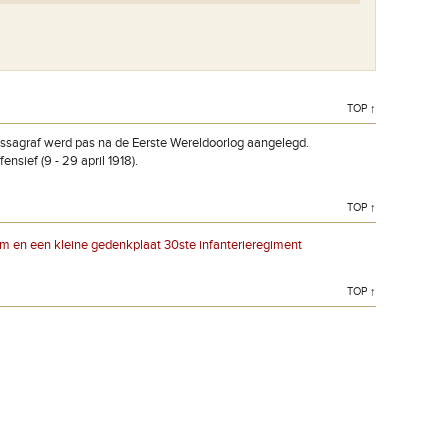
Op deze begraafplaats liggen 5.294 onbekende Franse
TOP ↑
soldaten. Slechts 57 onder hen konden geheel of
gedeeltelijk geïdentificeerd worden.
ssagraf werd pas na de Eerste Wereldoorlog aangelegd.
nsief (9 - 29 april 1918).
TOP ↑
m en een kleine gedenkplaat 30ste infanterieregiment
TOP ↑