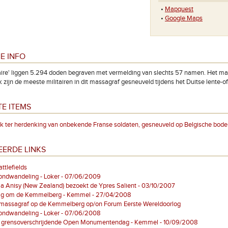
•
Mapquest
•
Google Maps
E INFO
aire' liggen 5.294 doden begraven met vermelding van slechts 57 namen. Het ma
zijn de meeste militairen in dit massagraf gesneuveld tijdens het Duitse lente-offe
E ITEMS
k ter herdenking van onbekende Franse soldaten, gesneuveld op Belgische bode
EERDE LINKS
tlefields
ndwandeling - Loker - 07/06/2009
a Anisy (New Zealand) bezoekt de Ypres Salient - 03/10/2007
ag om de Kemmelberg - Kemmel - 27/04/2008
 massagraf op de Kemmelberg op/on Forum Eerste Wereldoorlog
ndwandeling - Loker - 07/06/2008
e grensoverschrijdende Open Monumentendag - Kemmel - 10/09/2008