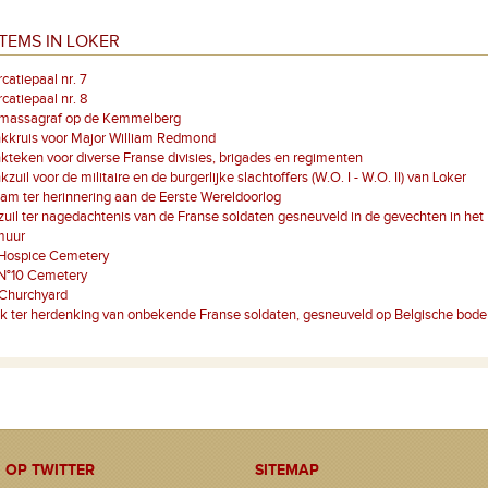
TEMS IN LOKER
atiepaal nr. 7
atiepaal nr. 8
 massagraf op de Kemmelberg
kkruis voor Major William Redmond
teken voor diverse Franse divisies, brigades en regimenten
zuil voor de militaire en de burgerlijke slachtoffers (W.O. I - W.O. II) van Loker
am ter herinnering aan de Eerste Wereldoorlog
zuil ter nagedachtenis van de Franse soldaten gesneuveld in de gevechten in het
muur
 Hospice Cemetery
 N°10 Cemetery
 Churchyard
k ter herdenking van onbekende Franse soldaten, gesneuveld op Belgische bode
 OP TWITTER
SITEMAP