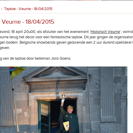
Taptoe - Veurne - 18/04/2015
›
- Veurne - 18/04/2015
vond, 18 april 20u00, als afsluiter van het evenement '
Historisch Veurne
', vorm
urne terug het decor voor een fantastische taptoe. Dit jaar gingen de organisato
eigen bodem. Belgische showbands gaven gedurende een 2 uur durend spektakel 
 geven.
 van de taptoe door belleman Joris Goens.