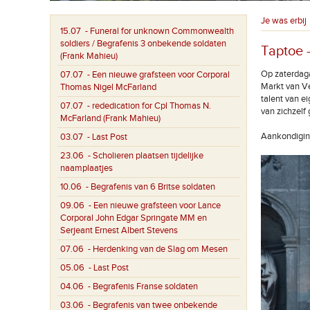
Je was erbij
15.07
- Funeral for unknown Commonwealth
soldiers / Begrafenis 3 onbekende soldaten
Taptoe 
(Frank Mahieu)
Op zaterdaga
07.07
- Een nieuwe grafsteen voor Corporal
Markt van Ve
Thomas Nigel McFarland
talent van 
07.07
- rededication for Cpl Thomas N.
van zichzelf
McFarland (Frank Mahieu)
Aankondiging
03.07
- Last Post
23.06
- Scholieren plaatsen tijdelijke
naamplaatjes
10.06
- Begrafenis van 6 Britse soldaten
09.06
- Een nieuwe grafsteen voor Lance
Corporal John Edgar Springate MM en
Serjeant Ernest Albert Stevens
07.06
- Herdenking van de Slag om Mesen
05.06
- Last Post
04.06
- Begrafenis Franse soldaten
03.06
- Begrafenis van twee onbekende