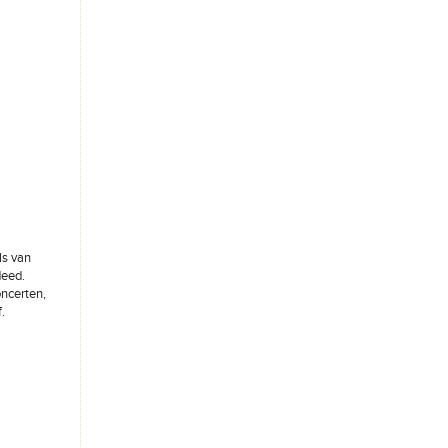
ls van
deed.
oncerten,
.