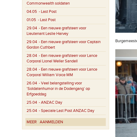
Commonwealth soldaten
04.05
- Last Post
01.05
- Last Post
29.04
- Een nieuwe grafsteen voor
Lieutenant Leslie Harvey
Burgemeester
29.04
- Een nieuwe grafsteen voor Captain
Gordon Cuthbert
28.04
- Een nieuwe grafsteen voor Lance
Corporal Lionel Weller Sandell
28.04
- Een nieuwe grafsteen voor Lance
Corporal William Voice MM
26.04
- Veel belangstelling voor
‘Soldatenhumor in de Dodengang’ op
Erfgoeddag
25.04
- ANZAC Day
25.04
- Speciale Last Post ANZAC Day
MEER
AANMELDEN