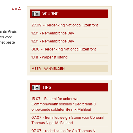
A
A
A
VEURNE
27.09
- Herdenking Nationaal IJzerfront
de de Grote
12.11
- Remembrance Day
ren voor
12.11
- Remembrance Day
het beste
01.10
- Herdenking Nationaal IJzerfront
13.11
- Wapenstilstand
MEER
AANMELDEN
TIPS
15.07
- Funeral for unknown
Commonwealth soldiers / Begrafenis 3
onbekende soldaten (Frank Mahieu)
07.07
- Een nieuwe grafsteen voor Corporal
Thomas Nigel McFarland
07.07
- rededication for Cpl Thomas N.