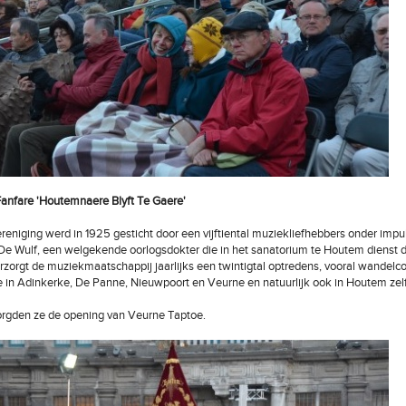
Fanfare 'Houtemnaere Blyft Te Gaere'
eniging werd in 1925 gesticht door een vijftiental muziekliefhebbers onder impu
De Wulf, een welgekende oorlogsdokter die in het sanatorium te Houtem dienst 
rzorgt de muziekmaatschappij jaarlijks een twintigtal optredens, vooral wandelc
 in Adinkerke, De Panne, Nieuwpoort en Veurne en natuurlijk ook in Houtem zelf
zorgden ze de opening van Veurne Taptoe.