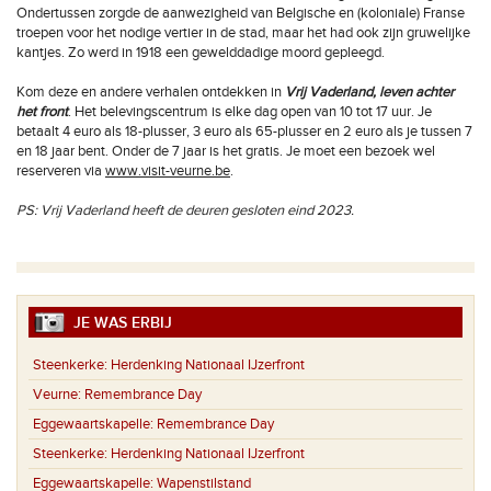
Ondertussen zorgde de aanwezigheid van Belgische en (koloniale) Franse
troepen voor het nodige vertier in de stad, maar het had ook zijn gruwelijke
kantjes. Zo werd in 1918 een gewelddadige moord gepleegd.
Kom deze en andere verhalen ontdekken in
Vrij Vaderland, leven achter
het front
. Het belevingscentrum is elke dag open van 10 tot 17 uur. Je
betaalt 4 euro als 18-plusser, 3 euro als 65-plusser en 2 euro als je tussen 7
en 18 jaar bent. Onder de 7 jaar is het gratis. Je moet een bezoek wel
reserveren via
www.visit-veurne.be
.
PS: Vrij Vaderland heeft de deuren gesloten eind 2023.
JE WAS ERBIJ
Steenkerke:
Herdenking Nationaal IJzerfront
Veurne:
Remembrance Day
Eggewaartskapelle:
Remembrance Day
Steenkerke:
Herdenking Nationaal IJzerfront
Eggewaartskapelle:
Wapenstilstand