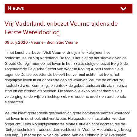
Nieuws
Vrij Vaderland: onbezet Veurne tijdens de
Eerste Wereldoorlog
08 July 2020 - Veurne - Bron: Stad Veurne
In het Landhuis, boven Visit Veurne, vind je al enkele jaren het
oorlogsmuseum Vrij Vaderland. De focus ligt niet op het slagveld van de
Groote Oorlog, maar op het leven in het laatste stukje onbezet België, de
zogenaamde Belgische Sector van waaruit Koning Albert I stand hield
tegen de Duitse bezetter. Je beleeft het verhaal achter het front, het
dagelijkse leven in dit onbezette gebied waarvan Veurne de officieuze
hoofdstad was. Kom langs en ontdek de gebeurtenissen die zich in onze
stad en omstreken afspeelden. De sfeervolle expo belicht thema’s als
verzorging, onderwijs en rechtspraak via moderne media en traditionele
elementen.
Veurne bleef grotendeels gespaard van grote bombardementen waardoor
het leven in de streek niet verdween. Hulpposten en hospitalen werden
opgericht. Zelfs Nobelprijswinnares Marie Curie en haar dochter, die de
röntgentechniek introduceerden, verbleven in Veurne. Het onderwijs kreeg
een impuls met de bouw van de School van de Koningin in Wulveringem.