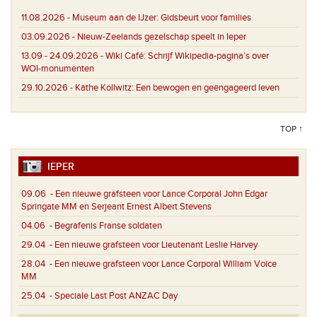
11.08.2026 -
Museum aan de IJzer: Gidsbeurt voor families
03.09.2026 -
Nieuw-Zeelands gezelschap speelt in Ieper
13.09 - 24.09.2026 -
Wiki Café: Schrijf Wikipedia-pagina’s over
WOI-monumenten
29.10.2026 -
Käthe Kollwitz: Een bewogen en geëngageerd leven
TOP ↑
IEPER
09.06
- Een nieuwe grafsteen voor Lance Corporal John Edgar
Springate MM en Serjeant Ernest Albert Stevens
04.06
- Begrafenis Franse soldaten
29.04
- Een nieuwe grafsteen voor Lieutenant Leslie Harvey
28.04
- Een nieuwe grafsteen voor Lance Corporal William Voice
MM
25.04
- Speciale Last Post ANZAC Day