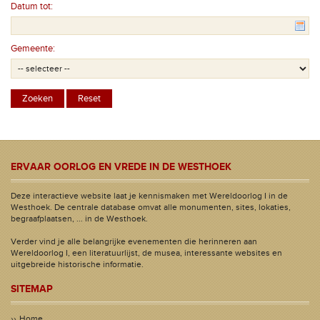
Datum tot:
Gemeente:
ERVAAR OORLOG EN VREDE IN DE WESTHOEK
Deze interactieve website laat je kennismaken met Wereldoorlog I in de
Westhoek. De centrale database omvat alle monumenten, sites, lokaties,
begraafplaatsen, ... in de Westhoek.
Verder vind je alle belangrijke evenementen die herinneren aan
Wereldoorlog I, een literatuurlijst, de musea, interessante websites en
uitgebreide historische informatie.
SITEMAP
Home