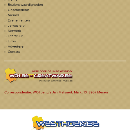
Bezienswaardigheden
Geschiedenis
Nieuws
Evenementen
Je was erbij
Netwerk
Literatuur
Links
Adverteren
Contact
Correspondentie: WO1.be, p/a Jan Matsaert, Markt 10, 8957 Mesen