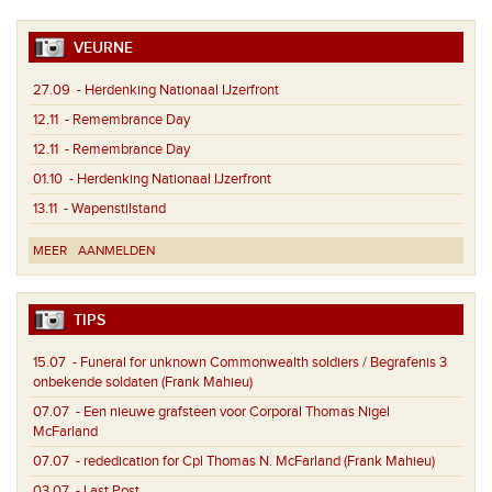
VEURNE
27.09
- Herdenking Nationaal IJzerfront
12.11
- Remembrance Day
12.11
- Remembrance Day
01.10
- Herdenking Nationaal IJzerfront
13.11
- Wapenstilstand
MEER
AANMELDEN
TIPS
15.07
- Funeral for unknown Commonwealth soldiers / Begrafenis 3
onbekende soldaten (Frank Mahieu)
07.07
- Een nieuwe grafsteen voor Corporal Thomas Nigel
McFarland
07.07
- rededication for Cpl Thomas N. McFarland (Frank Mahieu)
03.07
- Last Post