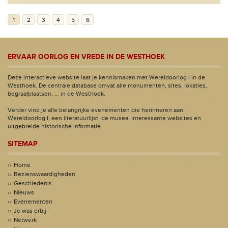
1
2
3
4
5
6
ERVAAR OORLOG EN VREDE IN DE WESTHOEK
Deze interactieve website laat je kennismaken met Wereldoorlog I in de
Westhoek. De centrale database omvat alle monumenten, sites, lokaties,
begraafplaatsen, ... in de Westhoek.
Verder vind je alle belangrijke evenementen die herinneren aan
Wereldoorlog I, een literatuurlijst, de musea, interessante websites en
uitgebreide historische informatie.
SITEMAP
Home
Bezienswaardigheden
Geschiedenis
Nieuws
Evenementen
Je was erbij
Netwerk