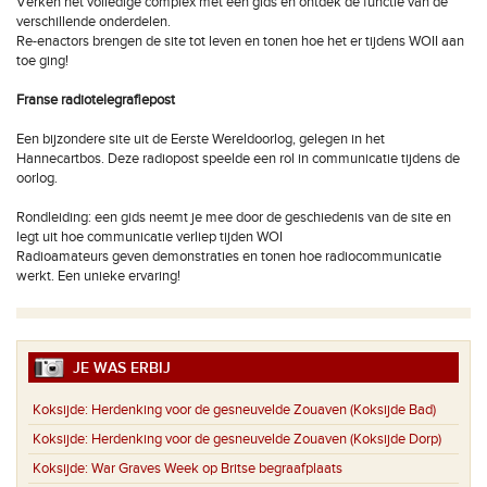
Verken het volledige complex met een gids en ontdek de functie van de
verschillende onderdelen.
Re-enactors brengen de site tot leven en tonen hoe het er tijdens WOII aan
toe ging!
Franse radiotelegrafiepost
Een bijzondere site uit de Eerste Wereldoorlog, gelegen in het
Hannecartbos. Deze radiopost speelde een rol in communicatie tijdens de
oorlog.
Rondleiding: een gids neemt je mee door de geschiedenis van de site en
legt uit hoe communicatie verliep tijden WOI
Radioamateurs geven demonstraties en tonen hoe radiocommunicatie
werkt. Een unieke ervaring!
JE WAS ERBIJ
Koksijde:
Herdenking voor de gesneuvelde Zouaven (Koksijde Bad)
Koksijde:
Herdenking voor de gesneuvelde Zouaven (Koksijde Dorp)
Koksijde:
War Graves Week op Britse begraafplaats