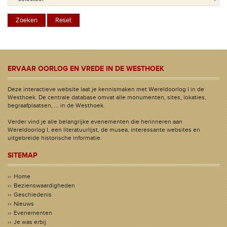
ERVAAR OORLOG EN VREDE IN DE WESTHOEK
Deze interactieve website laat je kennismaken met Wereldoorlog I in de
Westhoek. De centrale database omvat alle monumenten, sites, lokaties,
begraafplaatsen, ... in de Westhoek.
Verder vind je alle belangrijke evenementen die herinneren aan
Wereldoorlog I, een literatuurlijst, de musea, interessante websites en
uitgebreide historische informatie.
SITEMAP
Home
Bezienswaardigheden
Geschiedenis
Nieuws
Evenementen
Je was erbij