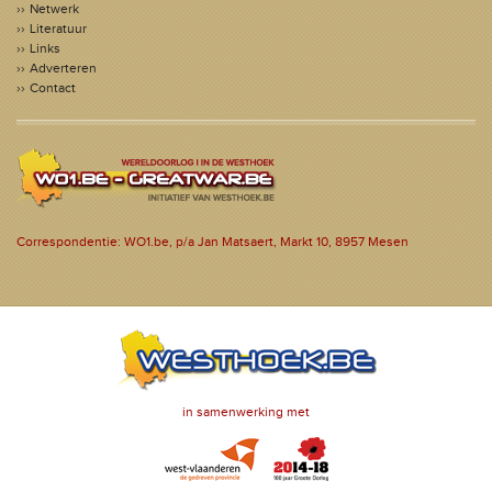
Netwerk
Literatuur
Links
Adverteren
Contact
Correspondentie: WO1.be, p/a Jan Matsaert, Markt 10, 8957 Mesen
in samenwerking met