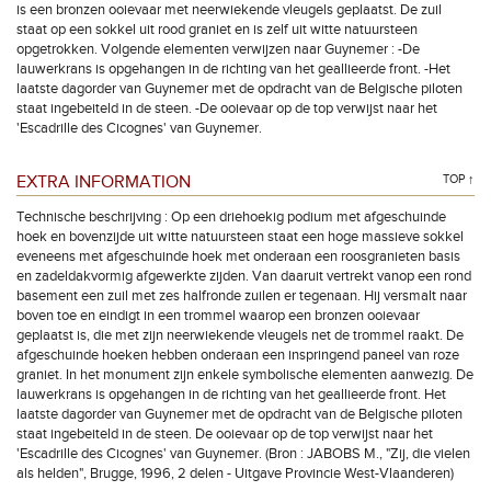
is een bronzen ooievaar met neerwiekende vleugels geplaatst. De zuil
staat op een sokkel uit rood graniet en is zelf uit witte natuursteen
opgetrokken. Volgende elementen verwijzen naar Guynemer : -De
lauwerkrans is opgehangen in de richting van het geallieerde front. -Het
laatste dagorder van Guynemer met de opdracht van de Belgische piloten
staat ingebeiteld in de steen. -De ooievaar op de top verwijst naar het
'Escadrille des Cicognes' van Guynemer.
EXTRA INFORMATION
TOP ↑
Technische beschrijving : Op een driehoekig podium met afgeschuinde
hoek en bovenzijde uit witte natuursteen staat een hoge massieve sokkel
eveneens met afgeschuinde hoek met onderaan een roosgranieten basis
en zadeldakvormig afgewerkte zijden. Van daaruit vertrekt vanop een rond
basement een zuil met zes halfronde zuilen er tegenaan. Hij versmalt naar
boven toe en eindigt in een trommel waarop een bronzen ooievaar
geplaatst is, die met zijn neerwiekende vleugels net de trommel raakt. De
afgeschuinde hoeken hebben onderaan een inspringend paneel van roze
graniet. In het monument zijn enkele symbolische elementen aanwezig. De
lauwerkrans is opgehangen in de richting van het geallieerde front. Het
laatste dagorder van Guynemer met de opdracht van de Belgische piloten
staat ingebeiteld in de steen. De ooievaar op de top verwijst naar het
'Escadrille des Cicognes' van Guynemer. (Bron : JABOBS M., "Zij, die vielen
als helden", Brugge, 1996, 2 delen - Uitgave Provincie West-Vlaanderen)