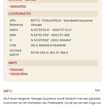
•
Giswestfoto
COORDINATES
GPS-
R5773 - POELKAPELLE - Standbeeld Guynemer
Reference
Georges
DMSX
N 50°55'03.6'' - E002°57'23.3''
DMX
N 50°55.059' - E002°57.388'
D
N 50.917656° - E002.956464°
UTM
31U E 496939 N 5640668
GOOGLE
50 55.059 N, 002 57.388 E
EARTH
MAPS
•
Mapquest
•
Google Maps
INFO
TOP ↑
De Franse vliegenier Georges Guynemer wordt herdacht met een bijzonder
monument op het marktplein van Poelkapelle. Op de top van een hoge zuil