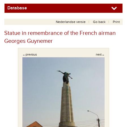
Database
Nederlandse versie
Go back
Print
Statue in remembrance of the French airman
Georges Guynemer
←previous
next→