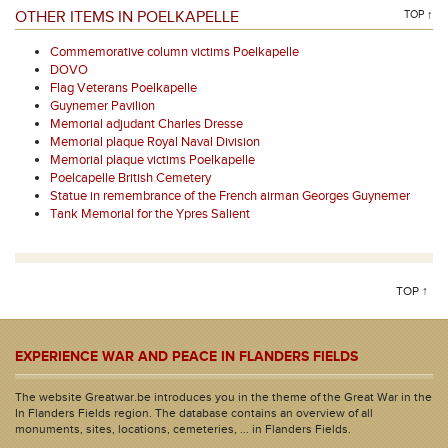
OTHER ITEMS IN POELKAPELLE
TOP ↑
Commemorative column victims Poelkapelle
DOVO
Flag Veterans Poelkapelle
Guynemer Pavilion
Memorial adjudant Charles Dresse
Memorial plaque Royal Naval Division
Memorial plaque victims Poelkapelle
Poelcapelle British Cemetery
Statue in remembrance of the French airman Georges Guynemer
Tank Memorial for the Ypres Salient
TOP ↑
EXPERIENCE WAR AND PEACE IN FLANDERS FIELDS
The website Greatwar.be introduces you in the theme of the Great War in the
In Flanders Fields region. The database contains an overview of all
monuments, sites, locations, cemeteries, ... in Flanders Fields.