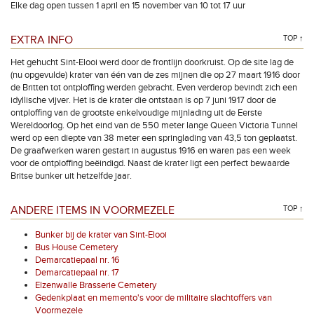
Elke dag open tussen 1 april en 15 november van 10 tot 17 uur
EXTRA INFO
TOP ↑
Het gehucht Sint-Elooi werd door de frontlijn doorkruist. Op de site lag de
(nu opgevulde) krater van één van de zes mijnen die op 27 maart 1916 door
de Britten tot ontploffing werden gebracht. Even verderop bevindt zich een
idyllische vijver. Het is de krater die ontstaan is op 7 juni 1917 door de
ontploffing van de grootste enkelvoudige mijnlading uit de Eerste
Wereldoorlog. Op het eind van de 550 meter lange Queen Victoria Tunnel
werd op een diepte van 38 meter een springlading van 43,5 ton geplaatst.
De graafwerken waren gestart in augustus 1916 en waren pas een week
voor de ontploffing beëindigd. Naast de krater ligt een perfect bewaarde
Britse bunker uit hetzelfde jaar.
ANDERE ITEMS IN VOORMEZELE
TOP ↑
Bunker bij de krater van Sint-Elooi
Bus House Cemetery
Demarcatiepaal nr. 16
Demarcatiepaal nr. 17
Elzenwalle Brasserie Cemetery
Gedenkplaat en memento's voor de militaire slachtoffers van
Voormezele