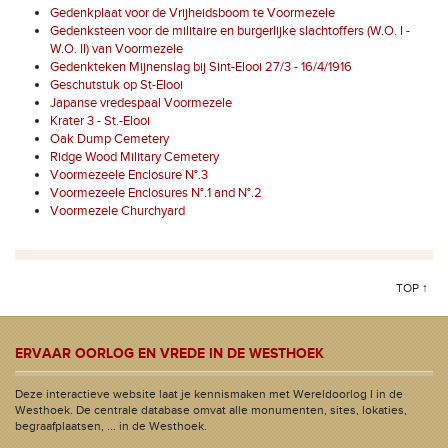
Gedenkplaat voor de Vrijheidsboom te Voormezele
Gedenksteen voor de militaire en burgerlijke slachtoffers (W.O. I -
W.O. II) van Voormezele
Gedenkteken Mijnenslag bij Sint-Elooi 27/3 - 16/4/1916
Geschutstuk op St-Elooi
Japanse vredespaal Voormezele
Krater 3 - St.-Elooi
Oak Dump Cemetery
Ridge Wood Military Cemetery
Voormezeele Enclosure N°.3
Voormezeele Enclosures N°.1 and N°.2
Voormezele Churchyard
TOP ↑
ERVAAR OORLOG EN VREDE IN DE WESTHOEK
Deze interactieve website laat je kennismaken met Wereldoorlog I in de
Westhoek. De centrale database omvat alle monumenten, sites, lokaties,
begraafplaatsen, ... in de Westhoek.