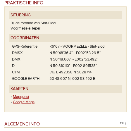
PRAKTISCHE INFO
SITUERING
Bij de rotonde van Sint-Elooi
Voormezele, Ieper
COÖRDINATEN
GPS-Referentie
R6167 - VOORMEZELE - Sint-Elooi
DMSX
N 50°48'36.4'' - E002°53'29.5''
DMX
N 50°48.607' - E002°53.492'
D
N 50.810110° - E002.891538°
UTM
31U E 492358 N 5628714
GOOGLE EARTH
50 48.607 N, 002 53.492 E
KAARTEN
•
Mapquest
•
Google Maps
ALGEMENE INFO
TOP ↑