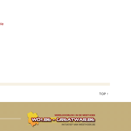
ele
TOP ↑