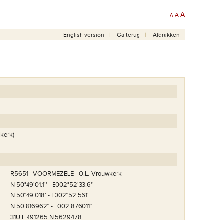
A
A
A
English version
Ga terug
Afdrukken
 kerk)
R5651 - VOORMEZELE - O.L.-Vrouwkerk
N 50°49'01.1'' - E002°52'33.6''
N 50°49.018' - E002°52.561'
N 50.816962° - E002.876011°
0 jaar na het einde van
Gedenksteen geplaatst op 07/11/2008 onthuld door de
kinderen van de VBS Voormezele
31U E 491265 N 5629478