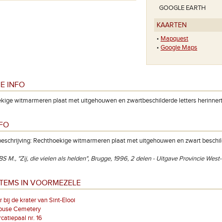
GOOGLE EARTH
KAARTEN
•
Mapquest
•
Google Maps
E INFO
kige witmarmeren plaat met uitgehouwen en zwartbeschilderde letters herinner
NFO
eschrijving: Rechthoekige witmarmeren plaat met uitgehouwen en zwart beschild
S M., "Zij, die vielen als helden", Brugge, 1996, 2 delen - Uitgave Provincie Wes
ITEMS IN VOORMEZELE
 bij de krater van Sint-Elooi
ouse Cemetery
atiepaal nr. 16