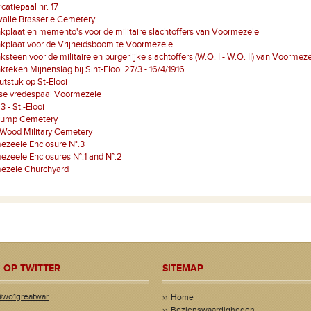
atiepaal nr. 17
alle Brasserie Cemetery
plaat en memento's voor de militaire slachtoffers van Voormezele
kplaat voor de Vrijheidsboom te Voormezele
steen voor de militaire en burgerlijke slachtoffers (W.O. I - W.O. II) van Voormez
teken Mijnenslag bij Sint-Elooi 27/3 - 16/4/1916
tstuk op St-Elooi
se vredespaal Voormezele
3 - St.-Elooi
ump Cemetery
 Wood Military Cemetery
ezeele Enclosure N°.3
zeele Enclosures N°.1 and N°.2
ezele Churchyard
 OP TWITTER
SITEMAP
@wo1greatwar
Home
Bezienswaardigheden