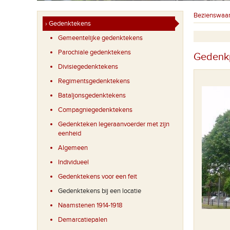
Bezienswaa
› Gedenktekens
Gemeentelijke gedenktekens
Parochiale gedenktekens
Gedenkp
Divisiegedenktekens
Regimentsgedenktekens
Bataljonsgedenktekens
Compagniegedenktekens
Gedenkteken legeraanvoerder met zijn
eenheid
Algemeen
Individueel
Gedenktekens voor een feit
Gedenktekens bij een locatie
Naamstenen 1914-1918
Gedenksteen geplaatst op 07/11/2008 onthuld door de
Demarcatiepalen
kinderen van de VBS Voormezele