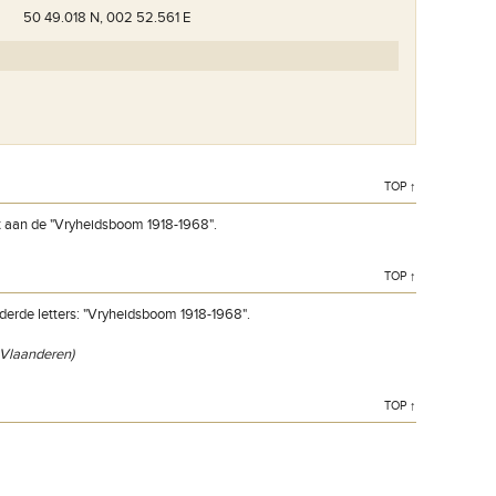
50 49.018 N, 002 52.561 E
TOP ↑
t aan de "Vryheidsboom 1918-1968".
TOP ↑
erde letters: "Vryheidsboom 1918-1968".
t-Vlaanderen)
TOP ↑