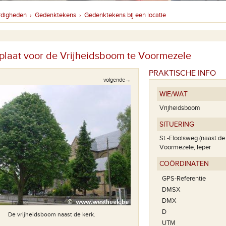
rdigheden
Gedenktekens
Gedenktekens bij een locatie
›
›
laat voor de Vrijheidsboom te Voormezele
PRAKTISCHE INFO
volgende→
WIE/WAT
Vrijheidsboom
SITUERING
St.-Elooisweg (naast de
Voormezele, Ieper
COÖRDINATEN
GPS-Referentie
DMSX
DMX
D
Gedenksteen geplaatst in 1968, 5
De vrijheidsboom naast de kerk.
de oorlog.
UTM