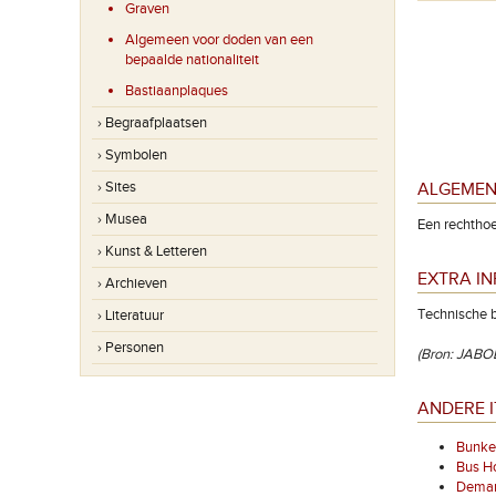
Graven
Algemeen voor doden van een
bepaalde nationaliteit
Bastiaanplaques
› Begraafplaatsen
› Symbolen
› Sites
ALGEMEN
› Musea
Een rechthoe
› Kunst & Letteren
EXTRA I
› Archieven
Technische b
› Literatuur
› Personen
(Bron: JABOB
ANDERE 
Bunker
Bus H
Demarc