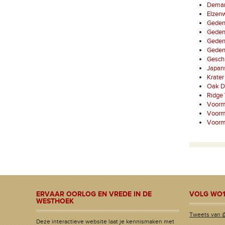
Demarc
Elzenw
Gedenk
Geden
Gedenk
Gedenk
Geschu
Japan
Krater 
Oak D
Ridge
Voorm
Voorme
Voorm
ERVAAR OORLOG EN VREDE IN DE
VOLG WO1
WESTHOEK
Tweets van 
Deze interactieve website laat je kennismaken met