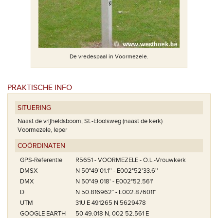
De vredespaal in Voormezele.
PRAKTISCHE INFO
SITUERING
Naast de vrijheidsboom; St.-Elooisweg (naast de kerk)
Voormezele, Ieper
COÖRDINATEN
GPS-Referentie
R5651 - VOORMEZELE - O.L.-Vrouwkerk
DMSX
N 50°49'01.1'' - E002°52'33.6''
DMX
N 50°49.018' - E002°52.561'
D
N 50.816962° - E002.876011°
UTM
31U E 491265 N 5629478
GOOGLE EARTH
50 49.018 N, 002 52.561 E