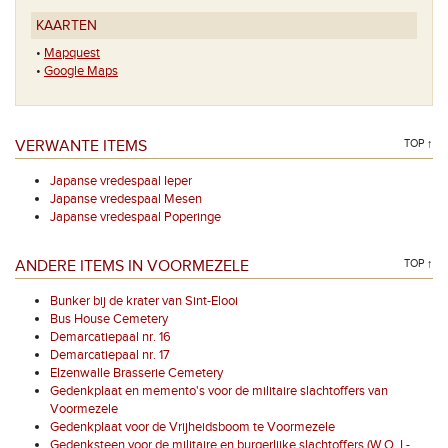
KAARTEN
•
Mapquest
•
Google Maps
VERWANTE ITEMS
TOP ↑
Japanse vredespaal Ieper
Japanse vredespaal Mesen
Japanse vredespaal Poperinge
ANDERE ITEMS IN VOORMEZELE
TOP ↑
Bunker bij de krater van Sint-Elooi
Bus House Cemetery
Demarcatiepaal nr. 16
Demarcatiepaal nr. 17
Elzenwalle Brasserie Cemetery
Gedenkplaat en memento's voor de militaire slachtoffers van
Voormezele
Gedenkplaat voor de Vrijheidsboom te Voormezele
Gedenksteen voor de militaire en burgerlijke slachtoffers (W.O. I -