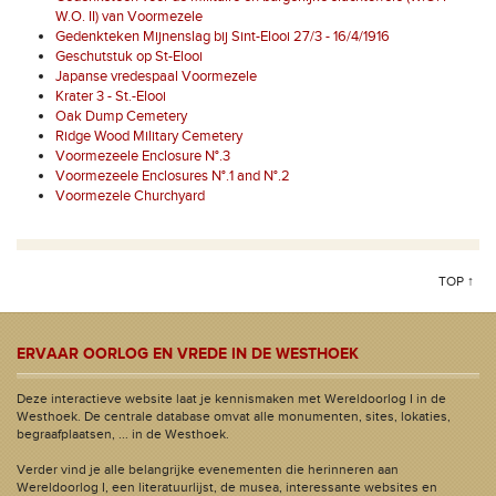
W.O. II) van Voormezele
Gedenkteken Mijnenslag bij Sint-Elooi 27/3 - 16/4/1916
Geschutstuk op St-Elooi
Japanse vredespaal Voormezele
Krater 3 - St.-Elooi
Oak Dump Cemetery
Ridge Wood Military Cemetery
Voormezeele Enclosure N°.3
Voormezeele Enclosures N°.1 and N°.2
Voormezele Churchyard
TOP ↑
ERVAAR OORLOG EN VREDE IN DE WESTHOEK
Deze interactieve website laat je kennismaken met Wereldoorlog I in de
Westhoek. De centrale database omvat alle monumenten, sites, lokaties,
begraafplaatsen, ... in de Westhoek.
Verder vind je alle belangrijke evenementen die herinneren aan
Wereldoorlog I, een literatuurlijst, de musea, interessante websites en