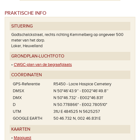
PRAKTISCHE INFO
SITUERING
Godtschalckstraat, rechts richting Kemmelberg op ongeveer 500
meter van het dorp.
Loker, Heuvelland
GRONDPLAN-LUCHTFOTO
•
CWGC-plan van de begraafplaats
COÖRDINATEN
Het pl
GPS-Referentie
R5450 - Locre Hospice Cemetery
DMSX
N 50°46'43.9'' - E002°46'49.8''
DMX
N 50°46.732' - E002°46.831'
D
N 50.778866° - E002.780510°
UTM
31U E 484525 N 5625257
GOOGLE EARTH
50 46.732 N, 002 46.831 E
KAARTEN
•
Mapquest