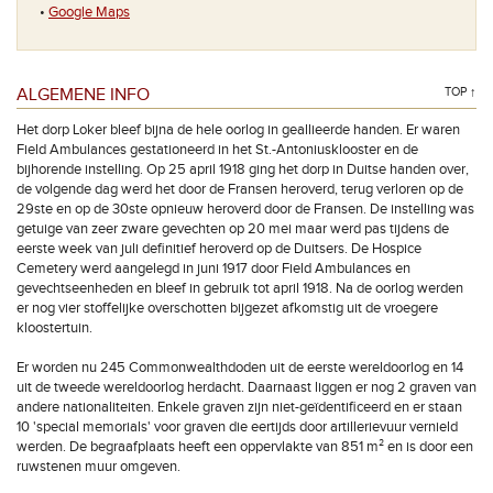
•
Google Maps
ALGEMENE INFO
TOP ↑
Het dorp Loker bleef bijna de hele oorlog in geallieerde handen. Er waren
Field Ambulances gestationeerd in het St.-Antoniusklooster en de
bijhorende instelling. Op 25 april 1918 ging het dorp in Duitse handen over,
de volgende dag werd het door de Fransen heroverd, terug verloren op de
29ste en op de 30ste opnieuw heroverd door de Fransen. De instelling was
getuige van zeer zware gevechten op 20 mei maar werd pas tijdens de
eerste week van juli definitief heroverd op de Duitsers. De Hospice
Cemetery werd aangelegd in juni 1917 door Field Ambulances en
gevechtseenheden en bleef in gebruik tot april 1918. Na de oorlog werden
er nog vier stoffelijke overschotten bijgezet afkomstig uit de vroegere
kloostertuin.
Er worden nu 245 Commonwealthdoden uit de eerste wereldoorlog en 14
uit de tweede wereldoorlog herdacht. Daarnaast liggen er nog 2 graven van
andere nationaliteiten. Enkele graven zijn niet-geïdentificeerd en er staan
10 'special memorials' voor graven die eertijds door artillerievuur vernield
werden. De begraafplaats heeft een oppervlakte van 851 m² en is door een
ruwstenen muur omgeven.