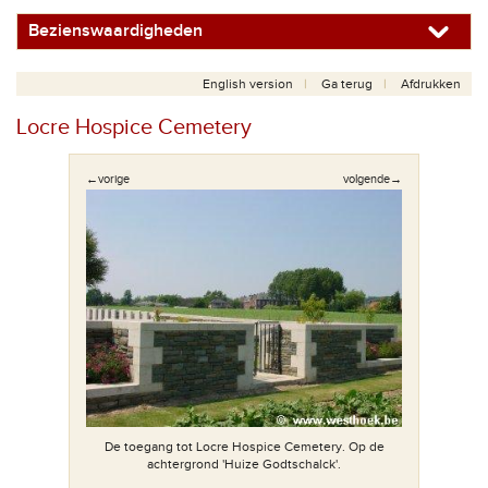
Bezienswaardigheden
English version
Ga terug
Afdrukken
Locre Hospice Cemetery
←vorige
volgende→
ied in this
De toegang tot Locre Hospice Cemetery. Op de
achtergrond 'Huize Godtschalck'.