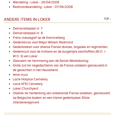
Wandeling - Loker - 26/04/2008
Redmondwandeling - Loker - 07/06/2008
ANDERE ITEMS IN LOKER
TOP ↑
Demarcatiepaal nr. 7
Demarcatiepaal nr. 8
Frans massagraf op de Kemmelberg
Gedenkkruis voor Major William Redmond
Gedenkteken voor diverse Franse divisies, brigades en regimenten
Gedenkzuil voor de militaire en de burgerlijke slachtoffers (W.O. I -
W.O. II) van Loker
Glasraam ter herinnering aan de Eerste Wereldoorlog
Grote zuil ter nagedachtenis van de Franse soldaten gesneuveld in
de gevechten in het Heuvelland
Ierse muur
Locre Hospice Cemetery
Locre N°10 Cemetery
Loker Churchyard
Obelisk ter herdenking van onbekende Franse soldaten, gesneuveld
op Belgische bodem en een kleine gedenkplaat 30ste
infanterieregiment