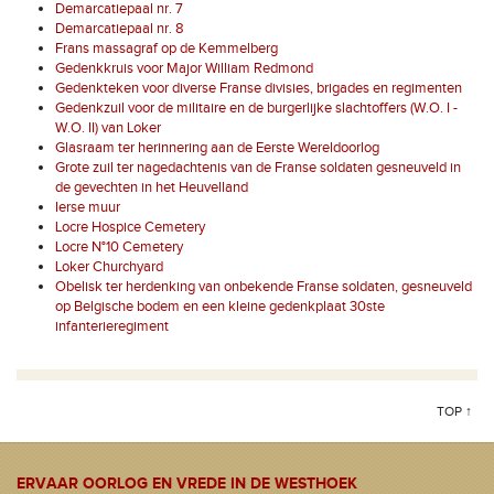
Demarcatiepaal nr. 7
Demarcatiepaal nr. 8
Frans massagraf op de Kemmelberg
Gedenkkruis voor Major William Redmond
Gedenkteken voor diverse Franse divisies, brigades en regimenten
Gedenkzuil voor de militaire en de burgerlijke slachtoffers (W.O. I -
W.O. II) van Loker
Glasraam ter herinnering aan de Eerste Wereldoorlog
Grote zuil ter nagedachtenis van de Franse soldaten gesneuveld in
de gevechten in het Heuvelland
Ierse muur
Locre Hospice Cemetery
Locre N°10 Cemetery
Loker Churchyard
Obelisk ter herdenking van onbekende Franse soldaten, gesneuveld
op Belgische bodem en een kleine gedenkplaat 30ste
infanterieregiment
TOP ↑
ERVAAR OORLOG EN VREDE IN DE WESTHOEK