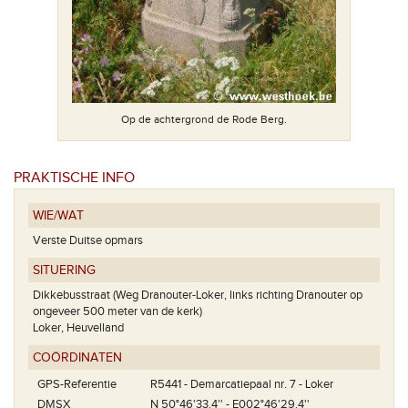
Op de achtergrond de Rode Berg.
PRAKTISCHE INFO
WIE/WAT
Verste Duitse opmars
SITUERING
Dikkebusstraat (Weg Dranouter-Loker, links richting Dranouter op
ongeveer 500 meter van de kerk)
Loker, Heuvelland
COÖRDINATEN
GPS-Referentie
R5441 - Demarcatiepaal nr. 7 - Loker
DMSX
N 50°46'33.4'' - E002°46'29.4''