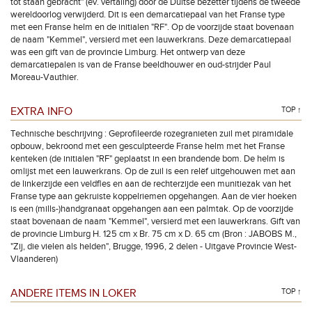
tot staan gebracht" (ev. vertaling) door de Duitse bezetter tijdens de tweede
wereldoorlog verwijderd. Dit is een demarcatiepaal van het Franse type
met een Franse helm en de initialen "RF". Op de voorzijde staat bovenaan
de naam "Kemmel", versierd met een lauwerkrans. Deze demarcatiepaal
was een gift van de provincie Limburg. Het ontwerp van deze
demarcatiepalen is van de Franse beeldhouwer en oud-strijder Paul
Moreau-Vauthier.
EXTRA INFO
TOP ↑
Technische beschrijving : Geprofileerde rozegranieten zuil met piramidale
opbouw, bekroond met een gesculpteerde Franse helm met het Franse
kenteken (de initialen "RF" geplaatst in een brandende bom. De helm is
omlijst met een lauwerkrans. Op de zuil is een relëf uitgehouwen met aan
de linkerzijde een veldfles en aan de rechterzijde een munitiezak van het
Franse type aan gekruiste koppelriemen opgehangen. Aan de vier hoeken
is een (mills-)handgranaat opgehangen aan een palmtak. Op de voorzijde
staat bovenaan de naam "Kemmel", versierd met een lauwerkrans. Gift van
de provincie Limburg H. 125 cm x Br. 75 cm x D. 65 cm (Bron : JABOBS M.,
"Zij, die vielen als helden", Brugge, 1996, 2 delen - Uitgave Provincie West-
Vlaanderen)
ANDERE ITEMS IN LOKER
TOP ↑