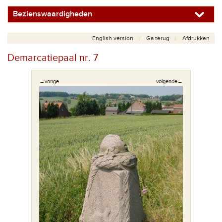
Bezienswaardigheden
English version
Ga terug
Afdrukken
Demarcatiepaal nr. 7
←vorige
volgende→
al.
De