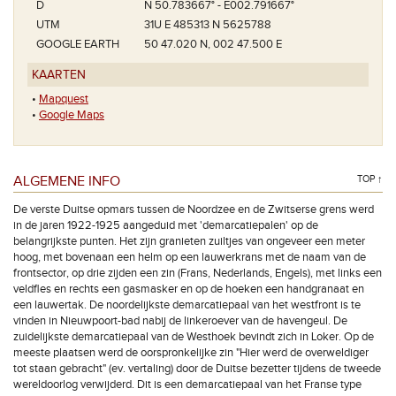
D
N 50.783667° - E002.791667°
UTM
31U E 485313 N 5625788
GOOGLE EARTH
50 47.020 N, 002 47.500 E
KAARTEN
•
Mapquest
•
Google Maps
ALGEMENE INFO
TOP ↑
De verste Duitse opmars tussen de Noordzee en de Zwitserse grens werd
in de jaren 1922-1925 aangeduid met 'demarcatiepalen' op de
belangrijkste punten. Het zijn granieten zuiltjes van ongeveer een meter
hoog, met bovenaan een helm op een lauwerkrans met de naam van de
frontsector, op drie zijden een zin (Frans, Nederlands, Engels), met links een
veldfles en rechts een gasmasker en op de hoeken een handgranaat en
een lauwertak. De noordelijkste demarcatiepaal van het westfront is te
vinden in Nieuwpoort-bad nabij de linkeroever van de havengeul. De
zuidelijkste demarcatiepaal van de Westhoek bevindt zich in Loker. Op de
meeste plaatsen werd de oorspronkelijke zin "Hier werd de overweldiger
tot staan gebracht" (ev. vertaling) door de Duitse bezetter tijdens de tweede
wereldoorlog verwijderd. Dit is een demarcatiepaal van het Franse type