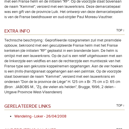
met een Franse helm en de initialen "RF". Op de voorzijde staat bovenaan
de naam "Kemmel", versierd met een lauwerkrans. Deze demarcatiepaal
was een gift van de provincie Luik. Het ontwerp van deze demarcatiepalen
is van de Franse beeldhouwer en oud-strijder Paul Moreau-Vauthier.
EXTRA INFO
TOP ↑
Technische beschrijving : Geprofileerde rozegranieten zuil met piramidale
opbouw, bekroond met een gesculpteerde Franse helm met het Franse
kenteken (de initialen "RF" geplaatst in een brandende bom. De helm is
omlijst met een lauwerkrans. Op de zuil is een relëf uitgehouwen met aan
de linkerzijde een veldfles en aan de rechterzijde een munitiezak van het
Franse type aan gekruiste koppelriemen opgehangen. Aan de vier hoeken
is een (mills-)handgranaat opgehangen aan een palmtak. Op de voorzijde
staat bovenaan de naam "Kemmel", versierd met een lauwerkrans en
onderaan "Don de la province de Liège" H. 125 cm x Br. 75 cm x D. 65 cm
(Bron : JABOBS M., "Zij, die vielen als helden", Brugge, 1996, 2 delen -
Uitgave Provincie West-Vlaanderen)
GERELATEERDE LINKS
TOP ↑
Wandeling - Loker - 26/04/2008