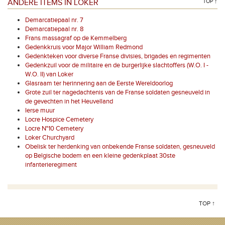
ANDERE ITEMS IN LOKER
TOP ↑
Demarcatiepaal nr. 7
Demarcatiepaal nr. 8
Frans massagraf op de Kemmelberg
Gedenkkruis voor Major William Redmond
Gedenkteken voor diverse Franse divisies, brigades en regimenten
Gedenkzuil voor de militaire en de burgerlijke slachtoffers (W.O. I -
W.O. II) van Loker
Glasraam ter herinnering aan de Eerste Wereldoorlog
Grote zuil ter nagedachtenis van de Franse soldaten gesneuveld in
de gevechten in het Heuvelland
Ierse muur
Locre Hospice Cemetery
Locre N°10 Cemetery
Loker Churchyard
Obelisk ter herdenking van onbekende Franse soldaten, gesneuveld
op Belgische bodem en een kleine gedenkplaat 30ste
infanterieregiment
TOP ↑