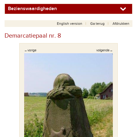
Bezienswaardigheden
English version
Ga terug
Afdrukken
Demarcatiepaal nr. 8
←vorige
volgende→
al.
De