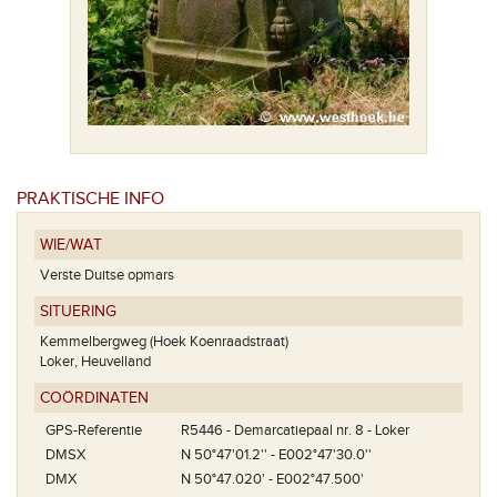
PRAKTISCHE INFO
WIE/WAT
Verste Duitse opmars
SITUERING
Kemmelbergweg (Hoek Koenraadstraat)
Loker, Heuvelland
COÖRDINATEN
GPS-Referentie
R5446 - Demarcatiepaal nr. 8 - Loker
DMSX
N 50°47'01.2'' - E002°47'30.0''
DMX
N 50°47.020' - E002°47.500'