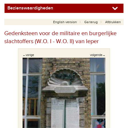
Bezienswaardigheden
English version
Ga terug
Afdrukken
Gedenksteen voor de militaire en burgerlijke
slachtoffers (W.O. I - W.O. II) van Ieper
←vorige
volgende→
 van de
Fragme