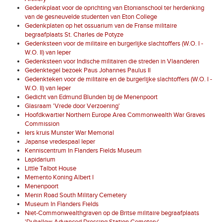
Gedenkplaat voor de oprichting van Etonianschool ter herdenking
van de gesneuvelde studenten van Eton College
Gedenkplaten op het ossuarium van de Franse militaire
begraafplaats St. Charles de Potyze
Gedenksteen voor de militaire en burgerlijke slachtoffers (W.O. I -
W.O. II) van Ieper
Gedenksteen voor Indische militairen die streden in Vlaanderen
Gedenktegel bezoek Paus Johannes Paulus II
Gedenkteken voor de militaire en de burgerlijke slachtoffers (W.O. I -
W.O. II) van Ieper
Gedicht van Edmund Blunden bij de Menenpoort
Glasraam 'Vrede door Verzoening'
Hoofdkwartier Northern Europe Area Commonwealth War Graves
Commission
Iers kruis Munster War Memorial
Japanse vredespaal Ieper
Kenniscentrum In Flanders Fields Museum
Lapidarium
Little Talbot House
Memento Koning Albert I
Menenpoort
Menin Road South Military Cemetery
Museum In Flanders Fields
Niet-Commonwealthgraven op de Britse militaire begraafplaats