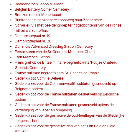
Beeldengroep Leopold III-laan
Belgian Battery Corner Cemetery
Bronzen repliek Menenpoort
Bunker naast de vroegere spoorweg naar Zonnebeke
Calvariekruis met beeldengroep ter nagedachtenis van de Franse
militaire slachtoffers
Demarcatiepaal nr. 19
Demarcatiepaal nr. 20
Duhallow Advanced Dressing Station Cemetery
Eerste steen van de St-George's Memorial Church
Eton Memorial School
Frans graf op de Britse militaire begraafplaats 'Potijze Chateau
Grounds Cemetery'
Franse militaire begraafplaats St. Charles de Potyze
Gedenkplaat Camille Delaere
Gedenkplaat voor de Commonwealth soldaten gesneuveld op
Belgische bodem
Gedenkplaat voor de Franse militairen gesneuveld op Belgische
bodem
Gedenkplaat voor de Franse militairen gesneuveld tijdens de
verdediging van Ieper en omgeving.
Gedenkplaat voor de gesneuvelde oud-leerlingen van de Stedelijke
Jongensschool
Gedenkplaat voor de gesneuvelden van het 13th Belgian Field
Artillery