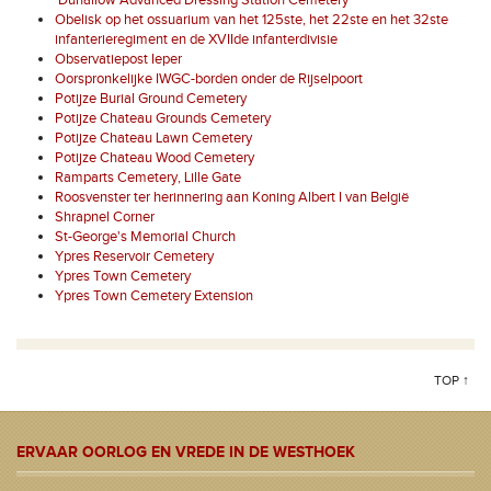
'Duhallow Advanced Dressing Station Cemetery'
Obelisk op het ossuarium van het 125ste, het 22ste en het 32ste
infanterieregiment en de XVIIde infanterdivisie
Observatiepost Ieper
Oorspronkelijke IWGC-borden onder de Rijselpoort
Potijze Burial Ground Cemetery
Potijze Chateau Grounds Cemetery
Potijze Chateau Lawn Cemetery
Potijze Chateau Wood Cemetery
Ramparts Cemetery, Lille Gate
Roosvenster ter herinnering aan Koning Albert I van België
Shrapnel Corner
St-George's Memorial Church
Ypres Reservoir Cemetery
Ypres Town Cemetery
Ypres Town Cemetery Extension
TOP ↑
ERVAAR OORLOG EN VREDE IN DE WESTHOEK