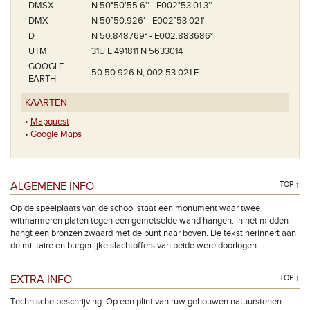
DMSX
N 50°50'55.6'' - E002°53'01.3''
DMX
N 50°50.926' - E002°53.021'
D
N 50.848769° - E002.883686°
UTM
31U E 491811 N 5633014
GOOGLE
50 50.926 N, 002 53.021 E
EARTH
KAARTEN
•
Mapquest
•
Google Maps
ALGEMENE INFO
TOP ↑
Op de speelplaats van de school staat een monument waar twee
witmarmeren platen tegen een gemetselde wand hangen. In het midden
hangt een bronzen zwaard met de punt naar boven. De tekst herinnert aan
de militaire en burgerlijke slachtoffers van beide wereldoorlogen.
EXTRA INFO
TOP ↑
Technische beschrijving: Op een plint van ruw gehouwen natuurstenen