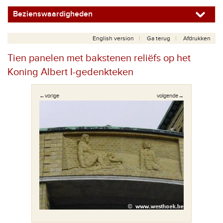
Bezienswaardigheden
English version
Ga terug
Afdrukken
Tien panelen met bakstenen reliëfs op het
Koning Albert I-gedenkteken
←vorige
volgende→