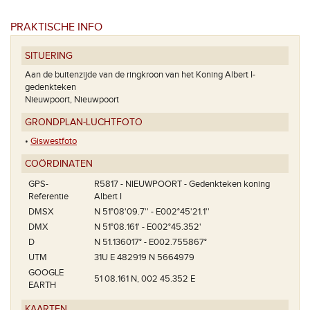
PRAKTISCHE INFO
SITUERING
Aan de buitenzijde van de ringkroon van het Koning Albert I-
gedenkteken
Nieuwpoort, Nieuwpoort
GRONDPLAN-LUCHTFOTO
•
Giswestfoto
COÖRDINATEN
GPS-
R5817 - NIEUWPOORT - Gedenkteken koning
Referentie
Albert I
DMSX
N 51°08'09.7'' - E002°45'21.1''
DMX
N 51°08.161' - E002°45.352'
D
N 51.136017° - E002.755867°
UTM
31U E 482919 N 5664979
GOOGLE
51 08.161 N, 002 45.352 E
EARTH
KAARTEN