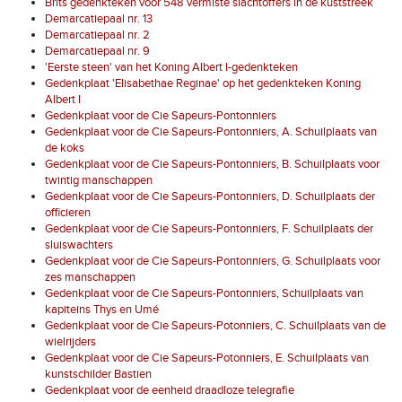
Brits gedenkteken voor 548 vermiste slachtoffers in de kuststreek
Demarcatiepaal nr. 13
Demarcatiepaal nr. 2
Demarcatiepaal nr. 9
'Eerste steen' van het Koning Albert I-gedenkteken
Gedenkplaat 'Elisabethae Reginae' op het gedenkteken Koning
Albert I
Gedenkplaat voor de Cie Sapeurs-Pontonniers
Gedenkplaat voor de Cie Sapeurs-Pontonniers, A. Schuilplaats van
de koks
Gedenkplaat voor de Cie Sapeurs-Pontonniers, B. Schuilplaats voor
twintig manschappen
Gedenkplaat voor de Cie Sapeurs-Pontonniers, D. Schuilplaats der
officieren
Gedenkplaat voor de Cie Sapeurs-Pontonniers, F. Schuilplaats der
sluiswachters
Gedenkplaat voor de Cie Sapeurs-Pontonniers, G. Schuilplaats voor
zes manschappen
Gedenkplaat voor de Cie Sapeurs-Pontonniers, Schuilplaats van
kapiteins Thys en Umé
Gedenkplaat voor de Cie Sapeurs-Potonniers, C. Schuilplaats van de
wielrijders
Gedenkplaat voor de Cie Sapeurs-Potonniers, E. Schuilplaats van
kunstschilder Bastien
Gedenkplaat voor de eenheid draadloze telegrafie