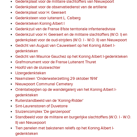
Gedenkplaat voor de militaire slachtoffers van Nieuwpoort
Gedenkplaat voor de observatiedienst van de artillerie
Gedenkplaat voor H. Geeraert
Gedenksteen voor luitenant L. Calberg
Gedenkteken Koning Albert I
Gedenkzuil van de Franse 81ste territoriale infanteriedivisie
Gedenkzuil voor H. Geeraert en de militaire slachtoffers (W.O. I) en
gedenkplaat voor de oud-strijders (W.O. I - W.O. II) van Nieuwpoort
Gedicht van August van Cauwelaert op het Koning Albert I-
gedenkteken
Gedicht van Maurice Gauchez op het Koning Albert I-gedenkteken
Grafmonument voor de Franse Luitenant Thuret
Hoofd van de sluiswachter
IJzergedenkteken
Naamsteen 'Onderwaterzetting 29 oktober 1914'
Nieuwpoort Communal Cemetery
Oriëntatiepijlen op de wandelgalerij van het Koning Albert I-
gedenkteken
Ruiterstandbeeld van de 'Koning-Ridder'
Sint-Laurenstoren of Duvetorre
Sluizencomplex 'De ganzenpoot'
Standbeeld voor de militaire en burgerlijke slachtoffers (W.O. I - W.O.
II) van Nieuwpoort
Tien panelen met bakstenen reliëfs op het Koning Albert I-
gedenkteken