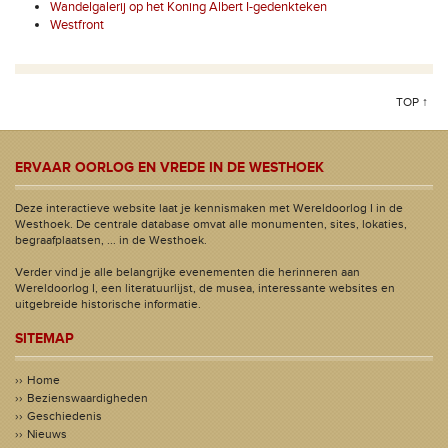
Wandelgalerij op het Koning Albert I-gedenkteken
Westfront
TOP ↑
ERVAAR OORLOG EN VREDE IN DE WESTHOEK
Deze interactieve website laat je kennismaken met Wereldoorlog I in de
Westhoek. De centrale database omvat alle monumenten, sites, lokaties,
begraafplaatsen, ... in de Westhoek.
Verder vind je alle belangrijke evenementen die herinneren aan
Wereldoorlog I, een literatuurlijst, de musea, interessante websites en
uitgebreide historische informatie.
SITEMAP
Home
Bezienswaardigheden
Geschiedenis
Nieuws