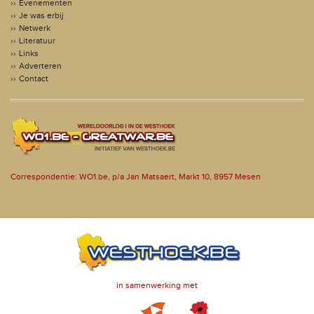
Evenementen
Je was erbij
Netwerk
Literatuur
Links
Adverteren
Contact
Correspondentie: WO1.be, p/a Jan Matsaert, Markt 10, 8957 Mesen
in samenwerking met