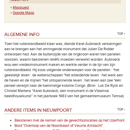
•
Mapquest
•
Google Maps
ALGEMENE INFO
TOP ↑
Toen het ruiterstandbeeld klaar was, diende Karel Aubroeck versieringen
aan te brengen aan het omringende monument dat Julien De Ridder
ontworpen had. Aan de buitenzijde van de ringkroon waren tien panelen
voorzien, waarin bakstenen reliëfs moesten verwerkt worden. Aubroeck
wou een vredesmonument maken en werkte verder in de lijn van zijn
ruiterstandbeeld. Hij koos volgende onderwerpen voor de panelen : *het
geestelijk leven : de wetenschappen *het arbeidende leven : het werk aan
de haven en de mijnen *het ontspannende leven : het leven aan zee *één
paneel verwijst naar de toenmalige kolonie Congo. (Bron : Luk De Ryck en
Christel Mertens “Karel Aubroeck, een monument in de Vlaamse
beeldhouwkunst” in het jaarboek 1983 van het gemeentemuseum Temse)
ANDERE ITEMS IN NIEUWPOORT
TOP ↑
Bakstenen met de namen van de gevechtsslocaties op het IJzerfront
Bord "Overloop van de Noordvaart of Veurne Ambacht"