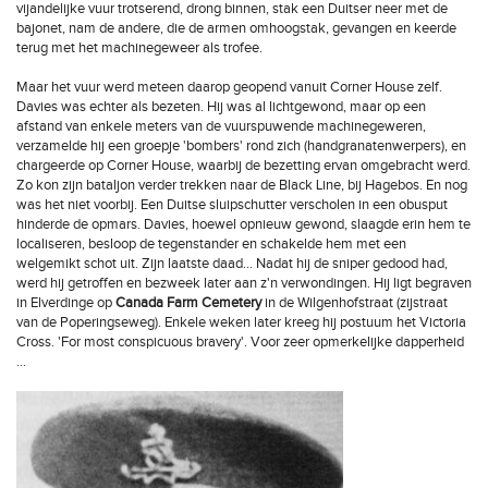
vijandelijke vuur trotserend, drong binnen, stak een Duitser neer met de
bajonet, nam de andere, die de armen omhoogstak, gevangen en keerde
terug met het machinegeweer als trofee.
Maar het vuur werd meteen daarop geopend vanuit Corner House zelf.
Davies was echter als bezeten. Hij was al lichtgewond, maar op een
afstand van enkele meters van de vuurspuwende machinegeweren,
verzamelde hij een groepje 'bombers' rond zich (handgranatenwerpers), en
chargeerde op Corner House, waarbij de bezetting ervan omgebracht werd.
Zo kon zijn bataljon verder trekken naar de Black Line, bij Hagebos. En nog
was het niet voorbij. Een Duitse sluipschutter verscholen in een obusput
hinderde de opmars. Davies, hoewel opnieuw gewond, slaagde erin hem te
localiseren, besloop de tegenstander en schakelde hem met een
welgemikt schot uit. Zijn laatste daad… Nadat hij de sniper gedood had,
werd hij getroffen en bezweek later aan z'n verwondingen. Hij ligt begraven
in Elverdinge op
Canada Farm Cemetery
in de Wilgenhofstraat (zijstraat
van de Poperingseweg). Enkele weken later kreeg hij postuum het Victoria
Cross. 'For most conspicuous bravery'. Voor zeer opmerkelijke dapperheid
…