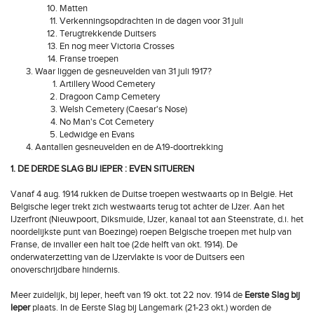
Matten
Verkenningsopdrachten in de dagen voor 31 juli
Terugtrekkende Duitsers
En nog meer Victoria Crosses
Franse troepen
Waar liggen de gesneuvelden van 31 juli 1917?
Artillery Wood Cemetery
Dragoon Camp Cemetery
Welsh Cemetery (Caesar's Nose)
No Man's Cot Cemetery
Ledwidge en Evans
Aantallen gesneuvelden en de A19-doortrekking
1. DE DERDE SLAG BIJ IEPER : EVEN SITUEREN
Vanaf 4 aug. 1914 rukken de Duitse troepen westwaarts op in België. Het
Belgische leger trekt zich westwaarts terug tot achter de IJzer. Aan het
IJzerfront (Nieuwpoort, Diksmuide, IJzer, kanaal tot aan Steenstrate, d.i. het
noordelijkste punt van Boezinge) roepen Belgische troepen met hulp van
Franse, de invaller een halt toe (2de helft van okt. 1914). De
onderwaterzetting van de IJzervlakte is voor de Duitsers een
onoverschrijdbare hindernis.
Meer zuidelijk, bij Ieper, heeft van 19 okt. tot 22 nov. 1914 de
Eerste Slag bij
Ieper
plaats. In de Eerste Slag bij Langemark (21-23 okt.) worden de