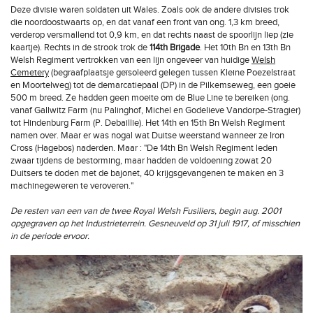
Deze divisie waren soldaten uit Wales. Zoals ook de andere divisies trok
die noordoostwaarts op, en dat vanaf een front van ong. 1,3 km breed,
verderop versmallend tot 0,9 km, en dat rechts naast de spoorlijn liep (zie
kaartje). Rechts in de strook trok de
114th Brigade
. Het 10th Bn en 13th Bn
Welsh Regiment vertrokken van een lijn ongeveer van huidige
Welsh
Cemetery
(begraafplaatsje geïsoleerd gelegen tussen Kleine Poezelstraat
en Moortelweg) tot de demarcatiepaal (DP) in de Pilkemseweg, een goeie
500 m breed. Ze hadden geen moeite om de Blue Line te bereiken (ong.
vanaf Gallwitz Farm (nu Palinghof, Michel en Godelieve Vandorpe-Stragier)
tot Hindenburg Farm (P. Debaillie). Het 14th en 15th Bn Welsh Regiment
namen over. Maar er was nogal wat Duitse weerstand wanneer ze Iron
Cross (Hagebos) naderden. Maar : "De 14th Bn Welsh Regiment leden
zwaar tijdens de bestorming, maar hadden de voldoening zowat 20
Duitsers te doden met de bajonet, 40 krijgsgevangenen te maken en 3
machinegeweren te veroveren."
De resten van een van de twee Royal Welsh Fusiliers, begin aug. 2001
opgegraven op het Industrieterrein. Gesneuveld op 31 juli 1917, of misschien
in de periode ervoor.