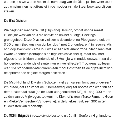
worden, als we weten hoe in de namiddag van die 31ste juli het weer totaal
zou omslaan, en het offensief in de modder van de Steenbeek zou blijven
steken.
De 51st Division
We beginnen met deze 51st (Highland) Division, omdat dat de meest
zuidelijke was van de 3 die aanvielen op (het huidige) Boezings
grondgebied. Deze Division viel, zoals de andere, tot Ploegsteert, ook om
3.50 u. aan, (het was nog donker dus !) met 2 brigades, en 1 in reserve. Als
aanloop even voor Zero Hour was er een artilleriebarrage. Niet alleen met
zware kanonnen (schrapnels en high explosive shells), maar ook met
afgeschoten blikken brandende olie ! Het lijkt wat middeleeuws, maar die
honderden brandende olievaten waren wel effectief ! Trouwens, zo lezen
we : "De brandende vaten waren een mooi zicht toen ze de grijze lucht van
de opkomende dag die morgen oplichtten."
De 51st (Highland) Division, Schotten, viel aan op een front van ongeveer 1
km breed, dat liep vanaf de Pilkemseweg, ong. ter hoogte van waar nu een
demarcatiepaal staat (op de kaart aangeduid met DP), d.i. ong. 300 m ten
zuiden van de Vijfwegen, tot waar nu Klokhof is (toen Turco Farm, nu Geert
en Mieke Verhaeghe - Vandewalle), in de Briekestraat, een 300 m ten
zuidwesten van Moorteltje.
De
152th Brigade
in deze divisie bestond uit 5th Bn Seaforth Highlanders,