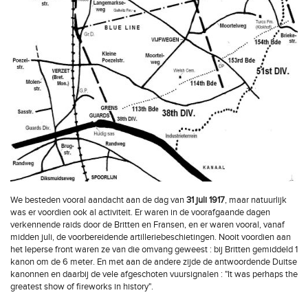
We besteden vooral aandacht aan de dag van
31 juli 1917
, maar natuurlijk
was er voordien ook al activiteit. Er waren in de voorafgaande dagen
verkennende raids door de Britten en Fransen, en er waren vooral, vanaf
midden juli, de voorbereidende artilleriebeschietingen. Nooit voordien aan
het Ieperse front waren ze van die omvang geweest : bij Britten gemiddeld 1
kanon om de 6 meter. En met aan de andere zijde de antwoordende Duitse
kanonnen en daarbij de vele afgeschoten vuursignalen : "It was perhaps the
greatest show of fireworks in history".