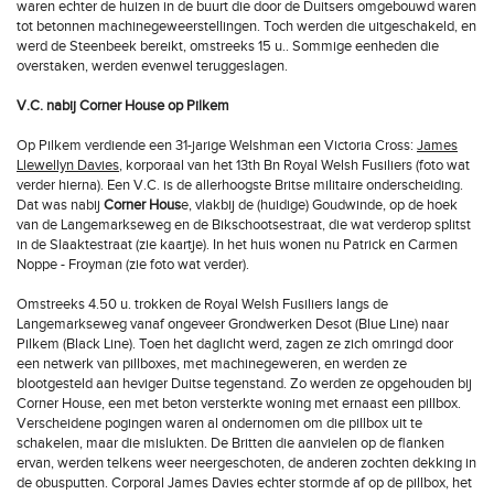
waren echter de huizen in de buurt die door de Duitsers omgebouwd waren
tot betonnen machinegeweerstellingen. Toch werden die uitgeschakeld, en
werd de Steenbeek bereikt, omstreeks 15 u.. Sommige eenheden die
overstaken, werden evenwel teruggeslagen.
V.C. nabij Corner House op Pilkem
Op Pilkem verdiende een 31-jarige Welshman een Victoria Cross:
James
Llewellyn Davies
, korporaal van het 13th Bn Royal Welsh Fusiliers (foto wat
verder hierna). Een V.C. is de allerhoogste Britse militaire onderscheiding.
Dat was nabij
Corner Hous
e, vlakbij de (huidige) Goudwinde, op de hoek
van de Langemarkseweg en de Bikschootsestraat, die wat verderop splitst
in de Slaaktestraat (zie kaartje). In het huis wonen nu Patrick en Carmen
Noppe - Froyman (zie foto wat verder).
Omstreeks 4.50 u. trokken de Royal Welsh Fusiliers langs de
Langemarkseweg vanaf ongeveer Grondwerken Desot (Blue Line) naar
Pilkem (Black Line). Toen het daglicht werd, zagen ze zich omringd door
een netwerk van pillboxes, met machinegeweren, en werden ze
blootgesteld aan heviger Duitse tegenstand. Zo werden ze opgehouden bij
Corner House, een met beton versterkte woning met ernaast een pillbox.
Verscheidene pogingen waren al ondernomen om die pillbox uit te
schakelen, maar die mislukten. De Britten die aanvielen op de flanken
ervan, werden telkens weer neergeschoten, de anderen zochten dekking in
de obusputten. Corporal James Davies echter stormde af op de pillbox, het