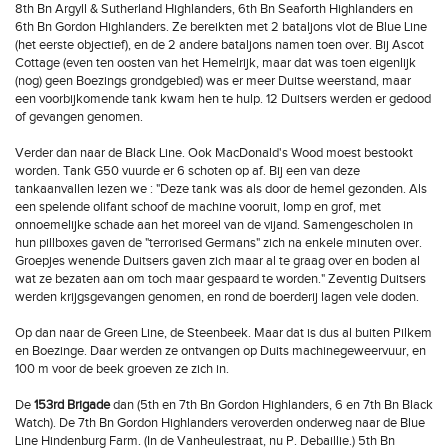
8th Bn Argyll & Sutherland Highlanders, 6th Bn Seaforth Highlanders en
6th Bn Gordon Highlanders. Ze bereikten met 2 bataljons vlot de Blue Line
(het eerste objectief), en de 2 andere bataljons namen toen over. Bij Ascot
Cottage (even ten oosten van het Hemelrijk, maar dat was toen eigenlijk
(nog) geen Boezings grondgebied) was er meer Duitse weerstand, maar
een voorbijkomende tank kwam hen te hulp. 12 Duitsers werden er gedood
of gevangen genomen.
Verder dan naar de Black Line. Ook MacDonald's Wood moest bestookt
worden. Tank G50 vuurde er 6 schoten op af. Bij een van deze
tankaanvallen lezen we : "Deze tank was als door de hemel gezonden. Als
een spelende olifant schoof de machine vooruit, lomp en grof, met
onnoemelijke schade aan het moreel van de vijand. Samengescholen in
hun pillboxes gaven de "terrorised Germans" zich na enkele minuten over.
Groepjes wenende Duitsers gaven zich maar al te graag over en boden al
wat ze bezaten aan om toch maar gespaard te worden." Zeventig Duitsers
werden krijgsgevangen genomen, en rond de boerderij lagen vele doden.
Op dan naar de Green Line, de Steenbeek. Maar dat is dus al buiten Pilkem
en Boezinge. Daar werden ze ontvangen op Duits machinegeweervuur, en
100 m voor de beek groeven ze zich in.
De
153rd Brigade
dan (5th en 7th Bn Gordon Highlanders, 6 en 7th Bn Black
Watch). De 7th Bn Gordon Highlanders veroverden onderweg naar de Blue
Line Hindenburg Farm. (In de Vanheulestraat, nu P. Debaillie.) 5th Bn