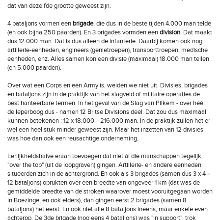
dat van dezelfde grootte geweest zijn.
4 bataljons vormen een
brigade
, die dus in de beste tijden 4.000 man telde
(en ook bijna 250 paarden). En 3 brigades vormden een
division
. Dat maakt
dus 12.000 man. Dat is dus alleen de infanterie. Daarbij komen ook nog
artillerie-eenheden, engineers (genietroepen), transporttroepen, medische
eenheden, enz. Alles samen kon een divisie (maximaal) 18.000 man tellen
(en 5.000 paarden).
Over wat een Corps en een Army is, weiden we niet uit. Divisies, brigades
en bataljons zijn in de praktijk van het slagveld of militaire operaties de
best hanteerbare termen. In het geval van de Slag van Pilkem - over héél
de Ieperboog dus - namen 12 Britse Divisions deel. Dat zou dus maximaal
kunnen betekenen : 12 x 18.000 = 216.000 man. In de praktijk zullen het er
wel een heel stuk minder geweest zijn. Maar het inzetten van 12 divisies
was hoe dan ook een reusachtige onderneming.
Eerlijkheidshalve eraan toevoegen dat niet àl die manschappen tegelijk
"over the top" (uit de loopgraven) gingen. Artillerie- en andere eenheden
situeerden zich in de achtergrond. En ook als 3 brigades (samen dus 3 x 4 =
12 bataljons) oprukten over een breedte van ongeveer 1 km (dat was de
gemiddelde breedte van de stroken waarover moest vooruitgegaan worden
in Boezinge, en ook elders), dan gingen eerst 2 brigades (samen 8
bataljons) het eerst. En ook niet alle 8 bataljons ineens, maar enkele even
achterop. De 3de brigade (nog eens 4 bataljons) was "in support", trok