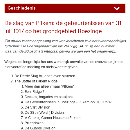
Geschiedenis
De slag van Pilkem: de gebeurtenissen van 31
juli 1917 op het grondgebied Boezinge
(Dit artikel is een aanpassing van wat verschenen is in het tweemaandelijks
tijdschrift "De Boezingenaar" van juli 2007 (jg. 34, nr. 4), een nummer
waarvan de 30 pagina's integraal gewijd werden aan het onderwerp).
Wegens de lengte lijkt het ons wenselijk omwille van de overzichtelijkheid
hier vooraf de indeling en titels weer te geven.
De Derde Slag bij Ieper: even situeren.
The Battle of Pilkem Ridge
Meer dan alleen maar 'Pilkem'
Een 'Ridge'?
Divisies, brigades en bataljons
De Gebeurtenissen in Boezinge - Pilkem op 31 juli 1917
De 51st Division
De 38th (Welsh) Division
V.C. nabij Corner House op Pilkem
Pillendozen
De Guards Division