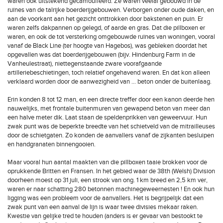
waren ook uitstekend gecamoufleerd. Ze waren veelal gebouwd in de
ruïnes van de talrijke boerderijgebouwen. Verborgen onder oude daken, en
aan de voorkant aan het gezicht onttrokken door bakstenen en puin. Er
waren zelfs dakpannen op gelegd, of aarde en gras. Dat die pillboxen er
waren, en ook de tot versterking omgebouwde ruïnes van woningen, vooral
vanaf de Black Line (ter hoogte van Hagebos), was gebleken doordat het
opgevallen was dat boerderijgebouwen (bijv. Hindenburg Farm in de
Vanheulestraat), niettegenstaande zware voorafgaande
artilleriebeschietingen, toch relatief ongehavend waren. En dat kon alleen
verklaard worden door de aanwezigheid van … beton onder de buitenlaag.
Erin konden 8 tot 12 man, en een directe treffer door een kanon deerde hen
nauwelijks, met frontale buitenmuren van gewapend beton van meer dan
een halve meter dik. Laat staan de speldenprikken van geweervuur. Hun
zwak punt was de beperkte breedte van het schietveld van de mitrailleuses
door de schietgaten. Zo konden de aanvallers vanaf de zijkanten besluipen
en handgranaten binnengooien.
Maar vooral hun aantal maakten van die pillboxen taaie brokken voor de
oprukkende Britten en Fransen. In het gebied waar de 38th (Welsh) Division
doorheen moest op 31 juli, een strook van ong. 1 km breed en 2,5 km ver,
waren er naar schatting 280 betonnen machinegeweernesten ! En ook hun
ligging was een probleem voor de aanvallers. Het is begrijpelijk dat een
zwak punt van een aanval de lijn is waar twee divisies mekaar raken.
Kwestie van gelijke tred te houden (anders is er gevaar van bestookt te