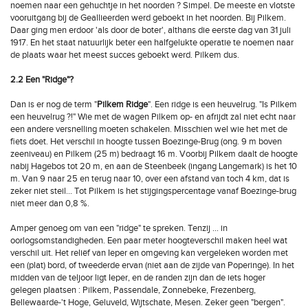
noemen naar een gehuchtje in het noorden ? Simpel. De meeste en vlotste
vooruitgang bij de Geallieerden werd geboekt in het noorden. Bij Pilkem.
Daar ging men erdoor 'als door de boter', althans die eerste dag van 31 juli
1917. En het staat natuurlijk beter een halfgelukte operatie te noemen naar
de plaats waar het meest succes geboekt werd. Pilkem dus.
2.2 Een "Ridge"?
Dan is er nog de term "
Pilkem Ridge
". Een ridge is een heuvelrug. "Is Pilkem
een heuvelrug ?!" Wie met de wagen Pilkem op- en afrijdt zal niet echt naar
een andere versnelling moeten schakelen. Misschien wel wie het met de
fiets doet. Het verschil in hoogte tussen Boezinge-Brug (ong. 9 m boven
zeeniveau) en Pilkem (25 m) bedraagt 16 m. Voorbij Pilkem daalt de hoogte
nabij Hagebos tot 20 m, en aan de Steenbeek (ingang Langemark) is het 10
m. Van 9 naar 25 en terug naar 10, over een afstand van toch 4 km, dat is
zeker niet steil… Tot Pilkem is het stijgingspercentage vanaf Boezinge-brug
niet meer dan 0,8 %.
Amper genoeg om van een "ridge" te spreken. Tenzij … in
oorlogsomstandigheden. Een paar meter hoogteverschil maken heel wat
verschil uit. Het reliëf van Ieper en omgeving kan vergeleken worden met
een (plat) bord, of tweederde ervan (niet aan de zijde van Poperinge). In het
midden van de teljoor ligt Ieper, en de randen zijn dan de iets hoger
gelegen plaatsen : Pilkem, Passendale, Zonnebeke, Frezenberg,
Bellewaarde-'t Hoge, Geluveld, Wijtschate, Mesen. Zeker geen "bergen".