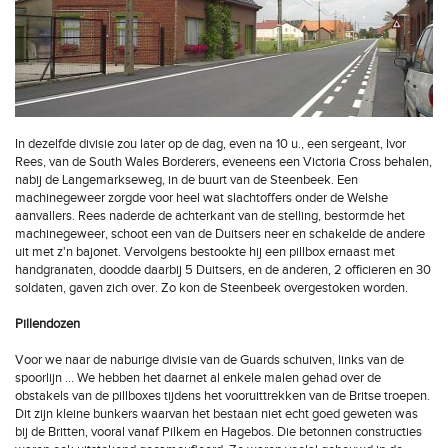
In dezelfde divisie zou later op de dag, even na 10 u., een sergeant, Ivor
Rees, van de South Wales Borderers, eveneens een Victoria Cross behalen,
nabij de Langemarkseweg, in de buurt van de Steenbeek. Een
machinegeweer zorgde voor heel wat slachtoffers onder de Welshe
aanvallers. Rees naderde de achterkant van de stelling, bestormde het
machinegeweer, schoot een van de Duitsers neer en schakelde de andere
uit met z'n bajonet. Vervolgens bestookte hij een pillbox ernaast met
handgranaten, doodde daarbij 5 Duitsers, en de anderen, 2 officieren en 30
soldaten, gaven zich over. Zo kon de Steenbeek overgestoken worden.
Pillendozen
Voor we naar de naburige divisie van de Guards schuiven, links van de
spoorlijn … We hebben het daarnet al enkele malen gehad over de
obstakels van de pillboxes tijdens het vooruittrekken van de Britse troepen.
Dit zijn kleine bunkers waarvan het bestaan niet echt goed geweten was
bij de Britten, vooral vanaf Pilkem en Hagebos. Die betonnen constructies