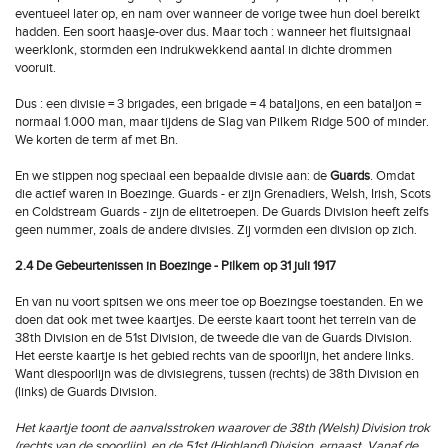
eventueel later op, en nam over wanneer de vorige twee hun doel bereikt
hadden. Een soort haasje-over dus. Maar toch : wanneer het fluitsignaal
weerklonk, stormden een indrukwekkend aantal in dichte drommen
vooruit.
Dus : een divisie = 3 brigades, een brigade = 4 bataljons, en een bataljon =
normaal 1.000 man, maar tijdens de Slag van Pilkem Ridge 500 of minder.
We korten de term af met Bn.
En we stippen nog speciaal een bepaalde divisie aan: de
Guards
. Omdat
die actief waren in Boezinge. Guards - er zijn Grenadiers, Welsh, Irish, Scots
en Coldstream Guards - zijn de elitetroepen. De Guards Division heeft zelfs
geen nummer, zoals de andere divisies. Zij vormden een division op zich.
2.4 De Gebeurtenissen in Boezinge - Pilkem op 31 juli 1917
En van nu voort spitsen we ons meer toe op Boezingse toestanden. En we
doen dat ook met twee kaartjes. De eerste kaart toont het terrein van de
38th Division en de 51st Division, de tweede die van de Guards Division.
Het eerste kaartje is het gebied rechts van de spoorlijn, het andere links.
Want diespoorlijn was de divisiegrens, tussen (rechts) de 38th Division en
(links) de Guards Division.
Het kaartje toont de aanvalsstroken waarover de 38th (Welsh) Division trok
(rechts van de spoorlijn), en de 51st (Highland) Division, ernaast. Vanaf de