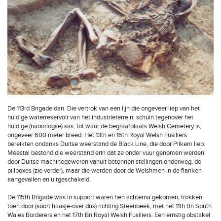
De 113rd Brigade dan. Die vertrok van een lijn die ongeveer liep van het
huidige waterreservoir van het industrieterrein, schuin tegenover het
huidige (naoorlogse) sas, tot waar de begraafplaats Welsh Cemetery is,
ongeveer 600 meter breed. Het 13th en 16th Royal Welsh Fusiliers
bereikten ondanks Duitse weerstand de Black Line, die door Pilkem liep.
Meestal bestond die weerstand erin dat ze onder vuur genomen werden
door Duitse machinegeweren vanuit betonnen stellingen onderweg, de
pillboxes (zie verder), maar die werden door de Welshmen in de flanken
aangevallen en uitgeschakeld.
De 115th Brigade was in support waren hen achterna gekomen, trokken
toen door (soort haasje-over dus) richting Steenbeek, met het 11th Bn South
Wales Borderers en het 17th Bn Royal Welsh Fusiliers. Een ernstig obstakel