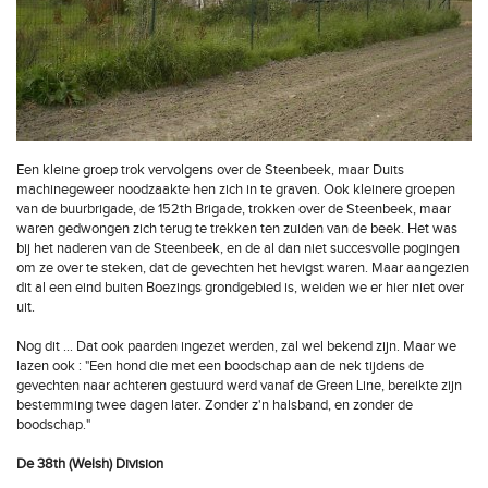
Een kleine groep trok vervolgens over de Steenbeek, maar Duits
machinegeweer noodzaakte hen zich in te graven. Ook kleinere groepen
van de buurbrigade, de 152th Brigade, trokken over de Steenbeek, maar
waren gedwongen zich terug te trekken ten zuiden van de beek. Het was
bij het naderen van de Steenbeek, en de al dan niet succesvolle pogingen
om ze over te steken, dat de gevechten het hevigst waren. Maar aangezien
dit al een eind buiten Boezings grondgebied is, weiden we er hier niet over
uit.
Nog dit … Dat ook paarden ingezet werden, zal wel bekend zijn. Maar we
lazen ook : "Een hond die met een boodschap aan de nek tijdens de
gevechten naar achteren gestuurd werd vanaf de Green Line, bereikte zijn
bestemming twee dagen later. Zonder z'n halsband, en zonder de
boodschap."
De 38th (Welsh) Division