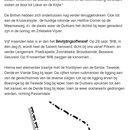
stoten ze door tot Loker en de Klijte !
De Britten hebben zich ondertussen nog verder teruggetrokken. Ook tot
aan de Kruiskalsijde : de huidige rotonde van Hellfire Corner op de
Meenseweg, d.i. de plaats waar de Duitsers het dichtst bij Ieper genaderd
zijn in de oorlog, en Zillebeke-Vijver.
Vijf maanden later is er dan het
Bevrijdingsoffensief
. Op 28 sept. 1918, in
één dag (!), wordt heel de Salient heroverd, dicht bij ons vanaf Pilkem, en
verder Langemark, Poelkapelle, Zonnebeke, Broodseinde, Beselare,
Geluveld. Op 11 november 1918 zwijgen de kanonnen …
Hierna een elementair kaartje met de frontlijnen van de Eerste, Tweede,
Derde en Vierde Slag bij Ieper. De cijfers tonen rudimentair de ligging aan
van de gevechtslinies van de diverse slagen. Let op de ligging ervan bij
Boezinge bij de Tweede Slag bij Ieper, toen de Duitsers oprukten tot aan
het kanaal, en de Derde Slag bij Ieper, toen ze weer oostwaarts gedrongen
werden, richting Passendale.