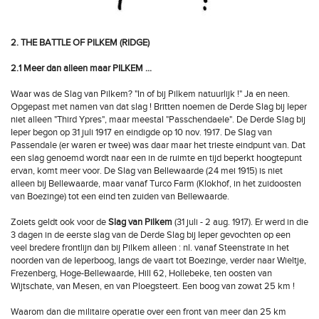
2. THE BATTLE OF PILKEM (RIDGE)
2.1 Meer dan alleen maar PILKEM …
Waar was de Slag van Pilkem? "In of bij Pilkem natuurlijk !" Ja en neen.
Opgepast met namen van dat slag ! Britten noemen de Derde Slag bij Ieper
niet alleen "Third Ypres", maar meestal "Passchendaele". De Derde Slag bij
Ieper begon op 31 juli 1917 en eindigde op 10 nov. 1917. De Slag van
Passendale (er waren er twee) was daar maar het trieste eindpunt van. Dat
een slag genoemd wordt naar een in de ruimte en tijd beperkt hoogtepunt
ervan, komt meer voor. De Slag van Bellewaarde (24 mei 1915) is niet
alleen bij Bellewaarde, maar vanaf Turco Farm (Klokhof, in het zuidoosten
van Boezinge) tot een eind ten zuiden van Bellewaarde.
Zoiets geldt ook voor de
Slag van Pilkem
(31 juli - 2 aug. 1917). Er werd in die
3 dagen in de eerste slag van de Derde Slag bij Ieper gevochten op een
veel bredere frontlijn dan bij Pilkem alleen : nl. vanaf Steenstrate in het
noorden van de Ieperboog, langs de vaart tot Boezinge, verder naar Wieltje,
Frezenberg, Hoge-Bellewaarde, Hill 62, Hollebeke, ten oosten van
Wijtschate, van Mesen, en van Ploegsteert. Een boog van zowat 25 km !
Waarom dan die militaire operatie over een front van meer dan 25 km