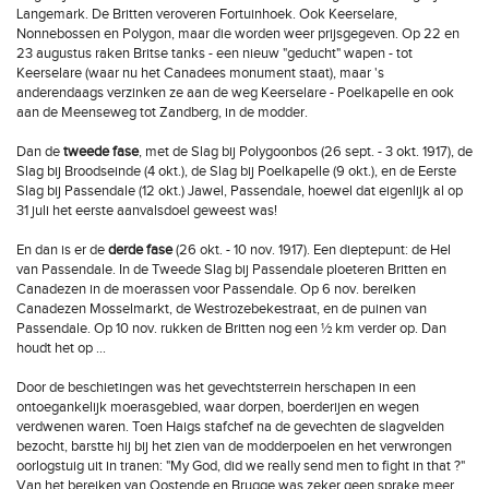
Langemark. De Britten veroveren Fortuinhoek. Ook Keerselare,
Nonnebossen en Polygon, maar die worden weer prijsgegeven. Op 22 en
23 augustus raken Britse tanks - een nieuw "geducht" wapen - tot
Keerselare (waar nu het Canadees monument staat), maar 's
anderendaags verzinken ze aan de weg Keerselare - Poelkapelle en ook
aan de Meenseweg tot Zandberg, in de modder.
Dan de
tweede fase
, met de Slag bij Polygoonbos (26 sept. - 3 okt. 1917), de
Slag bij Broodseinde (4 okt.), de Slag bij Poelkapelle (9 okt.), en de Eerste
Slag bij Passendale (12 okt.) Jawel, Passendale, hoewel dat eigenlijk al op
31 juli het eerste aanvalsdoel geweest was!
En dan is er de
derde fase
(26 okt. - 10 nov. 1917). Een dieptepunt: de Hel
van Passendale. In de Tweede Slag bij Passendale ploeteren Britten en
Canadezen in de moerassen voor Passendale. Op 6 nov. bereiken
Canadezen Mosselmarkt, de Westrozebekestraat, en de puinen van
Passendale. Op 10 nov. rukken de Britten nog een ½ km verder op. Dan
houdt het op …
Door de beschietingen was het gevechtsterrein herschapen in een
ontoegankelijk moerasgebied, waar dorpen, boerderijen en wegen
verdwenen waren. Toen Haigs stafchef na de gevechten de slagvelden
bezocht, barstte hij bij het zien van de modderpoelen en het verwrongen
oorlogstuig uit in tranen: "My God, did we really send men to fight in that ?"
Van het bereiken van Oostende en Brugge was zeker geen sprake meer.