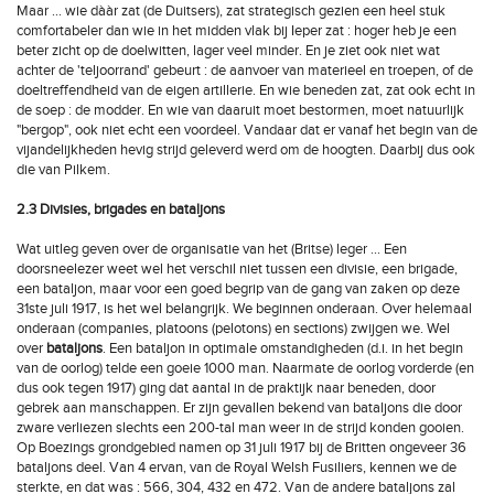
Maar … wie dààr zat (de Duitsers), zat strategisch gezien een heel stuk
comfortabeler dan wie in het midden vlak bij Ieper zat : hoger heb je een
beter zicht op de doelwitten, lager veel minder. En je ziet ook niet wat
achter de 'teljoorrand' gebeurt : de aanvoer van materieel en troepen, of de
doeltreffendheid van de eigen artillerie. En wie beneden zat, zat ook echt in
de soep : de modder. En wie van daaruit moet bestormen, moet natuurlijk
"bergop", ook niet echt een voordeel. Vandaar dat er vanaf het begin van de
vijandelijkheden hevig strijd geleverd werd om de hoogten. Daarbij dus ook
die van Pilkem.
2.3 Divisies, brigades en bataljons
Wat uitleg geven over de organisatie van het (Britse) leger ... Een
doorsneelezer weet wel het verschil niet tussen een divisie, een brigade,
een bataljon, maar voor een goed begrip van de gang van zaken op deze
31ste juli 1917, is het wel belangrijk. We beginnen onderaan. Over helemaal
onderaan (companies, platoons (pelotons) en sections) zwijgen we. Wel
over
bataljons
. Een bataljon in optimale omstandigheden (d.i. in het begin
van de oorlog) telde een goeie 1000 man. Naarmate de oorlog vorderde (en
dus ook tegen 1917) ging dat aantal in de praktijk naar beneden, door
gebrek aan manschappen. Er zijn gevallen bekend van bataljons die door
zware verliezen slechts een 200-tal man weer in de strijd konden gooien.
Op Boezings grondgebied namen op 31 juli 1917 bij de Britten ongeveer 36
bataljons deel. Van 4 ervan, van de Royal Welsh Fusiliers, kennen we de
sterkte, en dat was : 566, 304, 432 en 472. Van de andere bataljons zal