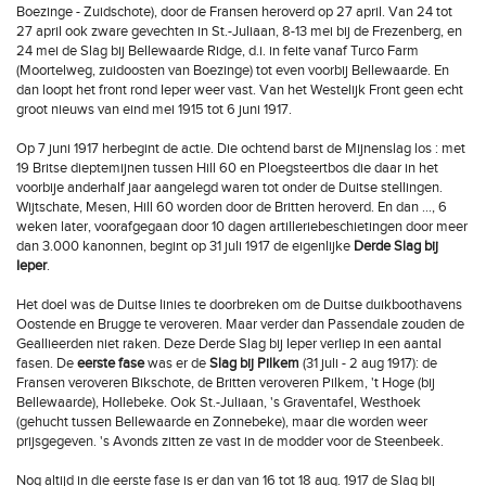
Boezinge - Zuidschote), door de Fransen heroverd op 27 april. Van 24 tot
27 april ook zware gevechten in St.-Juliaan, 8-13 mei bij de Frezenberg, en
24 mei de Slag bij Bellewaarde Ridge, d.i. in feite vanaf Turco Farm
(Moortelweg, zuidoosten van Boezinge) tot even voorbij Bellewaarde. En
dan loopt het front rond Ieper weer vast. Van het Westelijk Front geen echt
groot nieuws van eind mei 1915 tot 6 juni 1917.
Op 7 juni 1917 herbegint de actie. Die ochtend barst de Mijnenslag los : met
19 Britse dieptemijnen tussen Hill 60 en Ploegsteertbos die daar in het
voorbije anderhalf jaar aangelegd waren tot onder de Duitse stellingen.
Wijtschate, Mesen, Hill 60 worden door de Britten heroverd. En dan …, 6
weken later, voorafgegaan door 10 dagen artilleriebeschietingen door meer
dan 3.000 kanonnen, begint op 31 juli 1917 de eigenlijke
Derde Slag bij
Ieper
.
Het doel was de Duitse linies te doorbreken om de Duitse duikboothavens
Oostende en Brugge te veroveren. Maar verder dan Passendale zouden de
Geallieerden niet raken. Deze Derde Slag bij Ieper verliep in een aantal
fasen. De
eerste fase
was er de
Slag bij Pilkem
(31 juli - 2 aug 1917): de
Fransen veroveren Bikschote, de Britten veroveren Pilkem, 't Hoge (bij
Bellewaarde), Hollebeke. Ook St.-Juliaan, 's Graventafel, Westhoek
(gehucht tussen Bellewaarde en Zonnebeke), maar die worden weer
prijsgegeven. 's Avonds zitten ze vast in de modder voor de Steenbeek.
Nog altijd in die eerste fase is er dan van 16 tot 18 aug. 1917 de Slag bij