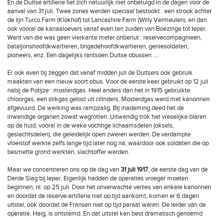
En de Duitse artillerie liet zich natuurlijk niet onbetuigd in de dagen voor de
aanval van 31 juli. Twee zones werden speciaal bestookt : een strook achter
de lijn Turco Farm (Klokhof) tot Lancashire Farm (Willy Vermeulen), en dan
ook vooral de kanaaloevers vanaf even ten zuiden van Boezinge tot Ieper.
Want van die was geen vierkante meter onbenut : reservecompagnieën,
bataljonshoofdkwartieren, brigadehoofdkwartieren, geniesoldaten,
pioneers, enz. Een dagelijks rantsoen Duitse obussen ….
Er ook even bij zeggen dat vanaf midden juli de Duitsers ook gebruik
maakten van een nieuw soort obus. Voor de eerste keer gebruikt op 12 juli
nabij de Potijze : mosterdgas. Heel anders dan het in 1915 gebruikte
chloorgas, een stikgas gelost uit cilinders. Mosterdgas werd met kanonnen
afgevuurd. De werking was rampzalig. Bij inademing deed het de
inwendige organen zowat wegrotten. Uitwendig trok het vreselijke blaren
op de huid, vooral in de weke vochtige lichaamsdelen (oksels,
geslachtsdelen), die geleidelijk open zweren werden. De verdampte
vloeistof werkte zelfs lange tijd later nog na, waardoor ook soldaten die op
besmette grond werkten, slachtoffer werden.
Maar we concentreren ons op de dag van
31 juli 1917
, de eerste dag van de
Derde Slag bij Ieper. Eigenlijk hadden de operaties vroeger moeten
beginnen, nl. op 25 juli. Door het onverwachte verlies van enkele kanonnen
en doordat de reserve-artillerie niet op tijd aankomt, komen er 6 dagen
uitstel, ook doordat de Fransen niet op tijd paraat waren. De leider van de
operatie, Haig, is ontstemd. En dat uitstel kan best dramatisch genoemd