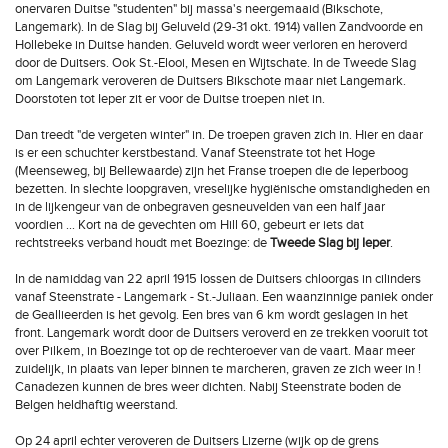
onervaren Duitse "studenten" bij massa's neergemaaid (Bikschote,
Langemark). In de Slag bij Geluveld (29-31 okt. 1914) vallen Zandvoorde en
Hollebeke in Duitse handen. Geluveld wordt weer verloren en heroverd
door de Duitsers. Ook St.-Elooi, Mesen en Wijtschate. In de Tweede Slag
om Langemark veroveren de Duitsers Bikschote maar niet Langemark.
Doorstoten tot Ieper zit er voor de Duitse troepen niet in.
Dan treedt "de vergeten winter" in. De troepen graven zich in. Hier en daar
is er een schuchter kerstbestand. Vanaf Steenstrate tot het Hoge
(Meenseweg, bij Bellewaarde) zijn het Franse troepen die de Ieperboog
bezetten. In slechte loopgraven, vreselijke hygiënische omstandigheden en
in de lijkengeur van de onbegraven gesneuvelden van een half jaar
voordien ... Kort na de gevechten om Hill 60, gebeurt er iets dat
rechtstreeks verband houdt met Boezinge: de
Tweede Slag bij Ieper
.
In de namiddag van 22 april 1915 lossen de Duitsers chloorgas in cilinders
vanaf Steenstrate - Langemark - St.-Juliaan. Een waanzinnige paniek onder
de Geallieerden is het gevolg. Een bres van 6 km wordt geslagen in het
front. Langemark wordt door de Duitsers veroverd en ze trekken vooruit tot
over Pilkem, in Boezinge tot op de rechteroever van de vaart. Maar meer
zuidelijk, in plaats van Ieper binnen te marcheren, graven ze zich weer in !
Canadezen kunnen de bres weer dichten. Nabij Steenstrate boden de
Belgen heldhaftig weerstand.
Op 24 april echter veroveren de Duitsers Lizerne (wijk op de grens