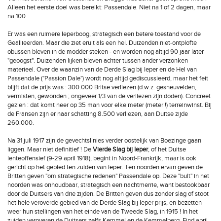
Alleen het eerste doel was bereikt: Passendale. Niet na 1 of 2 dagen, maar
na 100.
Er was een ruimere Ieperboog, strategisch een betere toestand voor de
Geallieerden. Maar die ziet eruit als een hel. Duizenden niet-ontplofte
obussen bleven in de modder steken - en worden nog altijd 90 jaar later
"geoogst". Duizenden lijken bleven achter tussen ander verzonken
materieel. Over de waanzin van de Derde Slag bij Ieper en de Hel van
Passendale ("Passion Dale") wordt nog altijd gediscussieerd, maar het feit
blijft dat de prijs was : 300.000 Britse verliezen (d.w.z. gesneuvelden,
vermisten, gewonden ; ongeveer 1/3 van de verliezen zijn doden). Concreet
gezien : dat komt neer op 35 man voor elke meter (meter !) terreinwinst. Bij
de Fransen zijn er naar schatting 8.500 verliezen, aan Duitse zijde
260.000.
Na 31 juli 1917 zijn de gevechtslinies verder oostelijk van Boezinge gaan
liggen. Maar niet definitief ! De
Vierde Slag bij Ieper
, of het Duitse
lenteoffensief (9-29 april 1918), begint in Noord-Frankrijk, maar is ook
gericht op het gebied ten zuiden van Ieper. Ten noorden ervan geven de
Britten geven "om strategische redenen" Passendale op. Deze "bult" in het
noorden was onhoudbaar, strategisch een nachtmerrie, want bestookbaar
door de Duitsers van drie zijden. De Britten geven dus zonder slag of stoot
het hele veroverde gebied van de Derde Slag bij Ieper prijs, en bezetten
weer hun stellingen van het einde van de Tweede Slag, in 1915 ! In het
zuiden veroveren de Duitsers zelfs Kemmel en de Kemmelberg. Eind april