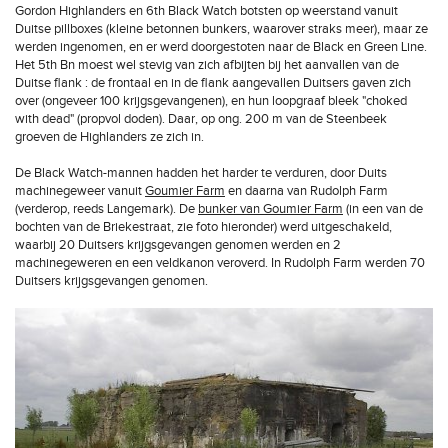
Gordon Highlanders en 6th Black Watch botsten op weerstand vanuit
Duitse pillboxes (kleine betonnen bunkers, waarover straks meer), maar ze
werden ingenomen, en er werd doorgestoten naar de Black en Green Line.
Het 5th Bn moest wel stevig van zich afbijten bij het aanvallen van de
Duitse flank : de frontaal en in de flank aangevallen Duitsers gaven zich
over (ongeveer 100 krijgsgevangenen), en hun loopgraaf bleek "choked
with dead" (propvol doden). Daar, op ong. 200 m van de Steenbeek
groeven de Highlanders ze zich in.
De Black Watch-mannen hadden het harder te verduren, door Duits
machinegeweer vanuit
Goumier Farm
en daarna van Rudolph Farm
(verderop, reeds Langemark). De
bunker van Goumier Farm
(in een van de
bochten van de Briekestraat, zie foto hieronder) werd uitgeschakeld,
waarbij 20 Duitsers krijgsgevangen genomen werden en 2
machinegeweren en een veldkanon veroverd. In Rudolph Farm werden 70
Duitsers krijgsgevangen genomen.