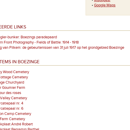
•
Mapquest
•
Google Maps
EERDE LINKS
gler-bunker: Boezings paradepaard
n Front Photography - Fields of Battle: 1914 - 1918
g van Pilkem: de gebeurtenissen van 31 juli 1917 op het grondgebied Boezinge
TEMS IN BOEZINGE
ery Wood Cemetery
Cottage Cemetery
nge Churchyard
r Goumier Farm
our des roses
 Valley Cemetery
atiepaal nr. 4
atiepaal nr. 6
on Camp Cemetery
 Farm Cemetery
kplaat André Robert
kplaat Benjamin Barthel