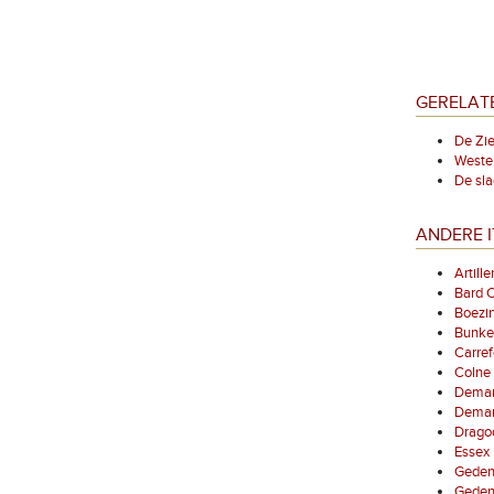
GERELAT
De Zie
Wester
De sla
ANDERE I
Artill
Bard 
Boezi
Bunke
Carref
Colne
Demarc
Demarc
Drago
Essex
Geden
Geden