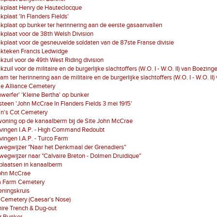
kplaat Henry de Hauteclocque
plaat 'In Flanders Fields'
plaat op bunker ter herinnering aan de eerste gasaanvallen
plaat voor de 38th Welsh Division
plaat voor de gesneuvelde soldaten van de 87ste Franse divisie
kteken Francis Ledwidge
zuil voor de 49th West Riding division
zuil voor de militaire en de burgerlijke slachtoffers (W.O. I - W.O. II) van Boezing
am ter herinnering aan de militaire en de burgerlijke slachtoffers (W.O. I - W.O. II
le Alliance Cemetery
werfer' 'Kleine Bertha' op bunker
een 'John McCrae In Flanders Fields 3 mei 1915'
n's Cot Cemetery
oning op de kanaalberm bij de Site John McCrae
vingen I.A.P. - High Command Redoubt
ingen I.A.P. - Turco Farm
wegwijzer "Naar het Denkmaal der Grenadiers"
egwijzer naar "Calvaire Breton - Dolmen Druidique"
plaatsen in kanaalberm
John McCrae
a Farm Cemetery
eningskruis
 Cemetery (Caesar's Nose)
ire Trench & Dug-out