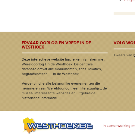
Ziegle
ERVAAR OORLOG EN VREDE IN DE
VOLG WO1
WESTHOEK
Tweets van 
Deze interactieve website laat je kennismaken met
Wereldoorlog I in de Westhoek. De centrale
database omvat alle monumenten, sites, lokaties,
begraafplaatsen, ... in de Westhoek.
Verder vind je alle belangrijke evenementen die
herinneren aan Wereldoorlog I, een literatuurlijst, de
musea, interessante websites en uitgebreide
historische informatie.
in samenwerking m