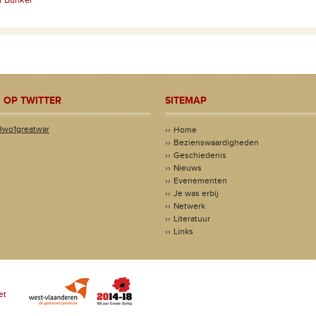
r Bunker
 OP TWITTER
SITEMAP
@wo1greatwar
Home
Bezienswaardigheden
Geschiedenis
Nieuws
Evenementen
Je was erbij
Netwerk
Literatuur
Links
et