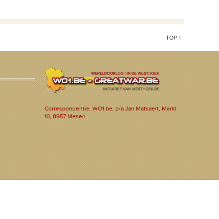
TOP ↑
Correspondentie: WO1.be, p/a Jan Matsaert, Markt
10, 8957 Mesen