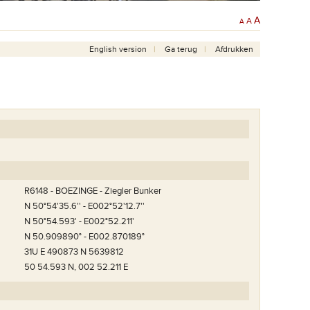
A
A
A
English version
Ga terug
Afdrukken
R6148 - BOEZINGE - Ziegler Bunker
N 50°54'35.6'' - E002°52'12.7''
N 50°54.593' - E002°52.211'
N 50.909890° - E002.870189°
31U E 490873 N 5639812
50 54.593 N, 002 52.211 E