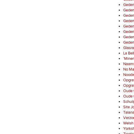
Geden
Gedenk
Gedenk
Gedenk
Gedenk
Geden
Gedenk
Gedenk
Glasra
La Bel
'Minen
Naamst
No Ma
Noodw
Opgra
Opgrav
Oude 
Oude w
Schuil
Site 
Talan
Verzo
Welsh
Yorksh