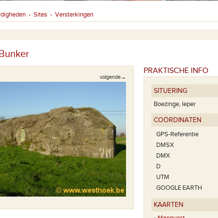
rdigheden
Sites
Versterkingen
›
›
 Bunker
PRAKTISCHE INFO
volgende→
SITUERING
Boezinge, Ieper
COÖRDINATEN
GPS-Referentie
DMSX
DMX
D
UTM
GOOGLE EARTH
KAARTEN