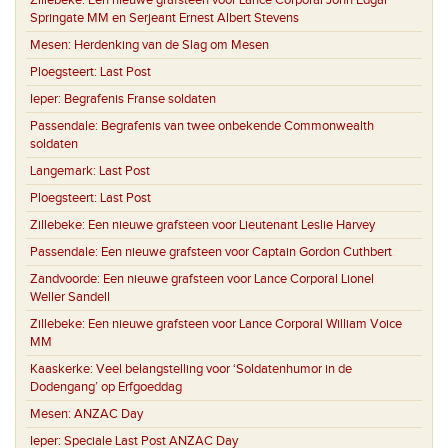
Zillebeke:
Een nieuwe grafsteen voor Lance Corporal John Edgar
Springate MM en Serjeant Ernest Albert Stevens
Mesen:
Herdenking van de Slag om Mesen
Ploegsteert:
Last Post
Ieper:
Begrafenis Franse soldaten
Passendale:
Begrafenis van twee onbekende Commonwealth
soldaten
Langemark:
Last Post
Ploegsteert:
Last Post
Zillebeke:
Een nieuwe grafsteen voor Lieutenant Leslie Harvey
Passendale:
Een nieuwe grafsteen voor Captain Gordon Cuthbert
Zandvoorde:
Een nieuwe grafsteen voor Lance Corporal Lionel
Weller Sandell
Zillebeke:
Een nieuwe grafsteen voor Lance Corporal William Voice
MM
Kaaskerke:
Veel belangstelling voor ‘Soldatenhumor in de
Dodengang’ op Erfgoeddag
Mesen:
ANZAC Day
Ieper:
Speciale Last Post ANZAC Day