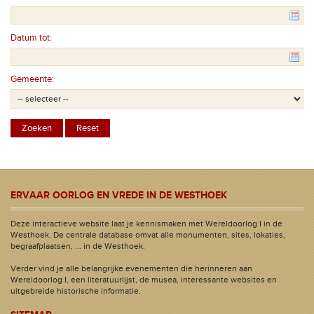
Datum tot:
Gemeente:
ERVAAR OORLOG EN VREDE IN DE WESTHOEK
Deze interactieve website laat je kennismaken met Wereldoorlog I in de
Westhoek. De centrale database omvat alle monumenten, sites, lokaties,
begraafplaatsen, ... in de Westhoek.
Verder vind je alle belangrijke evenementen die herinneren aan
Wereldoorlog I, een literatuurlijst, de musea, interessante websites en
uitgebreide historische informatie.