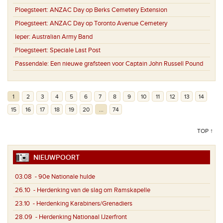
Ploegsteert:
ANZAC Day op Berks Cemetery Extension
Ploegsteert:
ANZAC Day op Toronto Avenue Cemetery
Ieper:
Australian Army Band
Ploegsteert:
Speciale Last Post
Passendale:
Een nieuwe grafsteen voor Captain John Russell Pound
1
2
3
4
5
6
7
8
9
10
11
12
13
14
15
16
17
18
19
20
...
74
TOP ↑
NIEUWPOORT
03.08
- 90e Nationale hulde
26.10
- Herdenking van de slag om Ramskapelle
23.10
- Herdenking Karabiners/Grenadiers
28.09
- Herdenking Nationaal IJzerfront