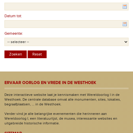
Datum tot:
Gemeente:
ERVAAR OORLOG EN VREDE IN DE WESTHOEK
Deze interactieve website laat je kennismaken met Wereldoorlog I in de
Westhoek. De centrale database omvat alle monumenten, sites, lokaties,
begraafplaatsen, ... in de Westhoek.
Verder vind je alle belangrijke evenementen die herinneren aan
Wereldoorlog I, een literatuurlijst, de musea, interessante websites en
uitgebreide historische informatie.