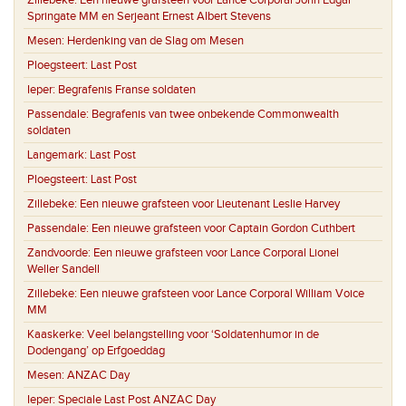
Zillebeke:
Een nieuwe grafsteen voor Lance Corporal John Edgar
Springate MM en Serjeant Ernest Albert Stevens
Mesen:
Herdenking van de Slag om Mesen
Ploegsteert:
Last Post
Ieper:
Begrafenis Franse soldaten
Passendale:
Begrafenis van twee onbekende Commonwealth
soldaten
Langemark:
Last Post
Ploegsteert:
Last Post
Zillebeke:
Een nieuwe grafsteen voor Lieutenant Leslie Harvey
Passendale:
Een nieuwe grafsteen voor Captain Gordon Cuthbert
Zandvoorde:
Een nieuwe grafsteen voor Lance Corporal Lionel
Weller Sandell
Zillebeke:
Een nieuwe grafsteen voor Lance Corporal William Voice
MM
Kaaskerke:
Veel belangstelling voor ‘Soldatenhumor in de
Dodengang’ op Erfgoeddag
Mesen:
ANZAC Day
Ieper:
Speciale Last Post ANZAC Day