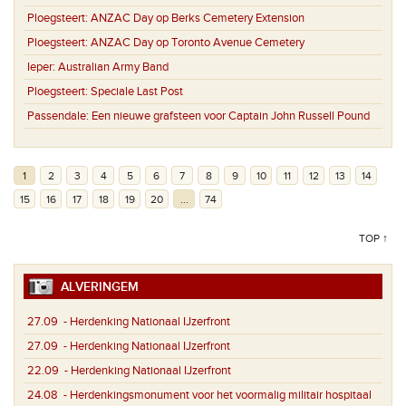
Ploegsteert:
ANZAC Day op Berks Cemetery Extension
Ploegsteert:
ANZAC Day op Toronto Avenue Cemetery
Ieper:
Australian Army Band
Ploegsteert:
Speciale Last Post
Passendale:
Een nieuwe grafsteen voor Captain John Russell Pound
1
2
3
4
5
6
7
8
9
10
11
12
13
14
15
16
17
18
19
20
...
74
TOP ↑
ALVERINGEM
27.09
- Herdenking Nationaal IJzerfront
27.09
- Herdenking Nationaal IJzerfront
22.09
- Herdenking Nationaal IJzerfront
24.08
- Herdenkingsmonument voor het voormalig militair hospitaal