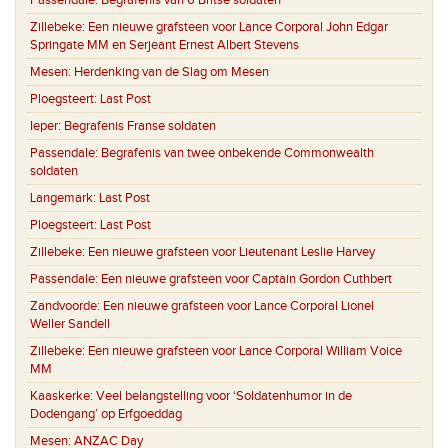
Passendale:
Begrafenis van 6 Britse soldaten
Zillebeke:
Een nieuwe grafsteen voor Lance Corporal John Edgar
Springate MM en Serjeant Ernest Albert Stevens
Mesen:
Herdenking van de Slag om Mesen
Ploegsteert:
Last Post
Ieper:
Begrafenis Franse soldaten
Passendale:
Begrafenis van twee onbekende Commonwealth
soldaten
Langemark:
Last Post
Ploegsteert:
Last Post
Zillebeke:
Een nieuwe grafsteen voor Lieutenant Leslie Harvey
Passendale:
Een nieuwe grafsteen voor Captain Gordon Cuthbert
Zandvoorde:
Een nieuwe grafsteen voor Lance Corporal Lionel
Weller Sandell
Zillebeke:
Een nieuwe grafsteen voor Lance Corporal William Voice
MM
Kaaskerke:
Veel belangstelling voor ‘Soldatenhumor in de
Dodengang’ op Erfgoeddag
Mesen:
ANZAC Day