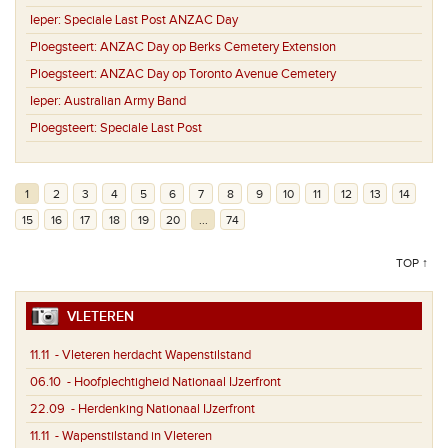
Ieper:
Speciale Last Post ANZAC Day
Ploegsteert:
ANZAC Day op Berks Cemetery Extension
Ploegsteert:
ANZAC Day op Toronto Avenue Cemetery
Ieper:
Australian Army Band
Ploegsteert:
Speciale Last Post
1
2
3
4
5
6
7
8
9
10
11
12
13
14
15
16
17
18
19
20
...
74
TOP ↑
VLETEREN
11.11
- Vleteren herdacht Wapenstilstand
06.10
- Hoofplechtigheid Nationaal IJzerfront
22.09
- Herdenking Nationaal IJzerfront
11.11
- Wapenstilstand in Vleteren