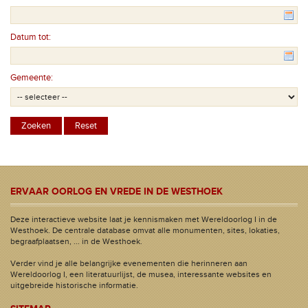
Datum tot:
Gemeente:
ERVAAR OORLOG EN VREDE IN DE WESTHOEK
Deze interactieve website laat je kennismaken met Wereldoorlog I in de
Westhoek. De centrale database omvat alle monumenten, sites, lokaties,
begraafplaatsen, ... in de Westhoek.
Verder vind je alle belangrijke evenementen die herinneren aan
Wereldoorlog I, een literatuurlijst, de musea, interessante websites en
uitgebreide historische informatie.