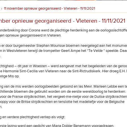
11 november opnieuw georganiseerd - Vleteren - 11/11/2021
›
mber opnieuw georganiseerd - Vleteren - 11/11/2021
onderbreking door Corona werd de plechtige herdenking aan de oorlogsslachtoffe
en opnieuw georganiseerd in Vleteren.
n er door burgemeester Stephan Mourisse bloemen neergelegd aan het monumen
 in Westvleteren terwijl de trompetter Geert Ampe het “Te Velde “ speelde. Daa
.
htigheid – dit jaar in Woesten – werd aangevat met het begeleiden van de geno
ke Harmonie Sint-Cecilia van Vleteren naar de Sint-Rictrudiskerk. Hier droeg E.H
lige Mis op.
ng van de mis werden oorlogsbeelden getoond en las Mevr. Marleen Lebbe een t
chillende bloemen die gebruikt worden om de eerste wereldoorlog te herdenken
oor de Franse strijdkrachten, het vergeet-me-nietje voor de Duitse strijdkrachten
poppy voor de Britse strijdkrachten en tenslotte het madeliefje voor de Belgische
n.
 en verdere plechtigheid verliep als volgt:
rste lezing werd een gedicht van Maria Dobler Benemann voorgedragen.