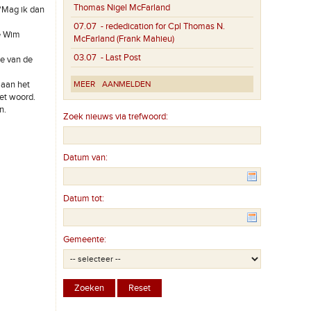
Thomas Nigel McFarland
 “Mag ik dan
07.07
- rededication for Cpl Thomas N.
e Wim
McFarland (Frank Mahieu)
03.07
- Last Post
ie van de
 aan het
MEER
AANMELDEN
et woord.
n.
Zoek nieuws via trefwoord:
Datum van:
Datum tot:
Gemeente: