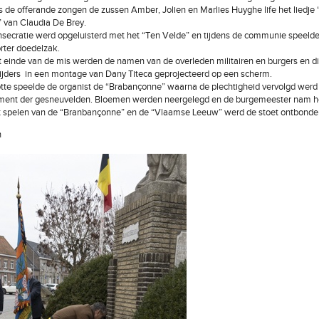
s de offerande zongen de zussen Amber, Jolien en Marlies Huyghe life het liedje
u” van Claudia De Brey.
secratie werd opgeluisterd met het “Ten Velde” en tijdens de communie speeld
ter doedelzak.
 einde van de mis werden de namen van de overleden militairen en burgers en d
ijders in een montage van Dany Titeca geprojecteerd op een scherm.
tte speelde de organist de “Brabançonne” waarna de plechtigheid vervolgd werd
ent der gesneuvelden. Bloemen werden neergelegd en de burgemeester nam h
t spelen van de “Branbançonne” en de “Vlaamse Leeuw” werd de stoet ontbonde
n