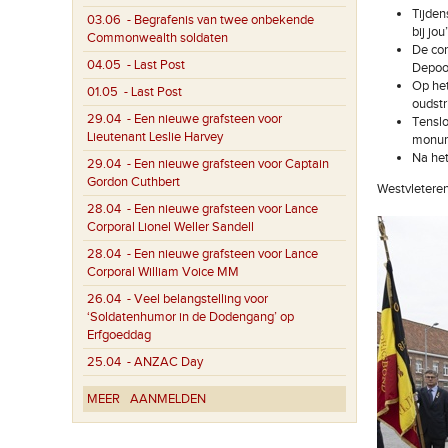
Tijden
03.06
- Begrafenis van twee onbekende
bij jo
Commonwealth soldaten
De con
04.05
- Last Post
Depoor
Op het
01.05
- Last Post
oudstr
29.04
- Een nieuwe grafsteen voor
Tenslo
Lieutenant Leslie Harvey
monum
Na he
29.04
- Een nieuwe grafsteen voor Captain
Gordon Cuthbert
Westvletere
28.04
- Een nieuwe grafsteen voor Lance
Corporal Lionel Weller Sandell
28.04
- Een nieuwe grafsteen voor Lance
Corporal William Voice MM
26.04
- Veel belangstelling voor
‘Soldatenhumor in de Dodengang’ op
Erfgoeddag
25.04
- ANZAC Day
MEER
AANMELDEN