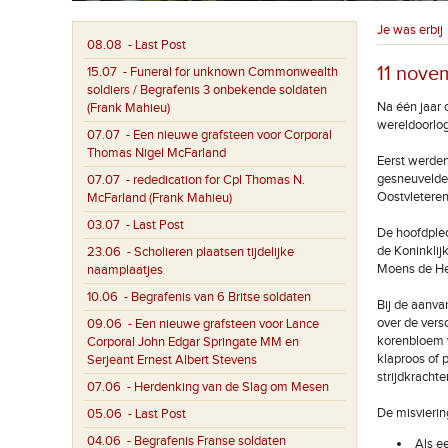
Je was erbij
08.08
- Last Post
11 nove
15.07
- Funeral for unknown Commonwealth
soldiers / Begrafenis 3 onbekende soldaten
Na één jaar 
(Frank Mahieu)
wereldoorlog
07.07
- Een nieuwe grafsteen voor Corporal
Thomas Nigel McFarland
Eerst werde
gesneuvelden
07.07
- rededication for Cpl Thomas N.
Oostvleteren
McFarland (Frank Mahieu)
03.07
- Last Post
De hoofdplec
de Koninklij
23.06
- Scholieren plaatsen tijdelijke
Moens de Hei
naamplaatjes
10.06
- Begrafenis van 6 Britse soldaten
Bij de aanva
over de vers
09.06
- Een nieuwe grafsteen voor Lance
korenbloem v
Corporal John Edgar Springate MM en
klaproos of 
Serjeant Ernest Albert Stevens
strijdkrachte
07.06
- Herdenking van de Slag om Mesen
De misviering
05.06
- Last Post
04.06
- Begrafenis Franse soldaten
Als ee