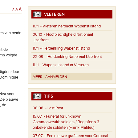
A
A
A
VLETEREN
11.11
- Vleteren herdacht Wapenstilstand
rs van beide
06.10
- Hoofplechtigheid Nationaal
IJzerfront
11.11
- Herdenking Wapenstilstand
t der
rna volgde
22.09
- Herdenking Nationaal IJzerfront
11.11
- Wapenstilstand in Vleteren
digden door
MEER
AANMELDEN
. Dominique
ekst voor
TIPS
: De blauwe
, de
08.08
- Last Post
15.07
- Funeral for unknown
Commonwealth soldiers / Begrafenis 3
onbekende soldaten (Frank Mahieu)
07.07
- Een nieuwe grafsteen voor Corporal