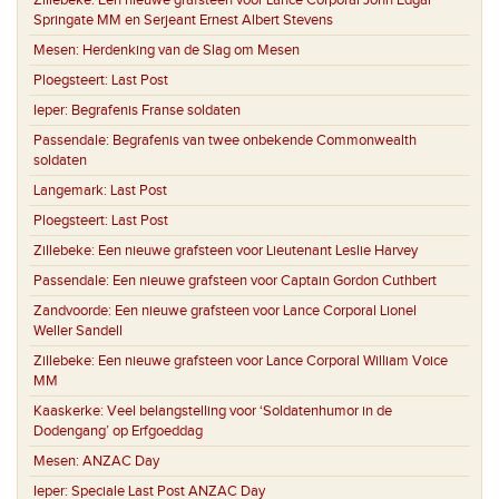
Zillebeke:
Een nieuwe grafsteen voor Lance Corporal John Edgar
Springate MM en Serjeant Ernest Albert Stevens
Mesen:
Herdenking van de Slag om Mesen
Ploegsteert:
Last Post
Ieper:
Begrafenis Franse soldaten
Passendale:
Begrafenis van twee onbekende Commonwealth
soldaten
Langemark:
Last Post
Ploegsteert:
Last Post
Zillebeke:
Een nieuwe grafsteen voor Lieutenant Leslie Harvey
Passendale:
Een nieuwe grafsteen voor Captain Gordon Cuthbert
Zandvoorde:
Een nieuwe grafsteen voor Lance Corporal Lionel
Weller Sandell
Zillebeke:
Een nieuwe grafsteen voor Lance Corporal William Voice
MM
Kaaskerke:
Veel belangstelling voor ‘Soldatenhumor in de
Dodengang’ op Erfgoeddag
Mesen:
ANZAC Day
Ieper:
Speciale Last Post ANZAC Day