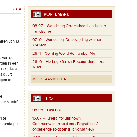
A
A
A
KORTEMARK
08.07
- Wandeling Onzichtbaar Landschap
Handzame
07.10
- Wandeling: De bevrijding van het
rren van 13
Krekedal
26.11
- Coming World Remember Me
p van de
26.10
- Herbegrafenis / Reburial Jeremias
rden in een
Muys
n zal deze
s duurt
MEER
AANMELDEN
ugen te
de
TIPS
oor Vrede’.
08.08
- Last Post
rste
15.07
- Funeral for unknown
 maandag’ en
Commonwealth soldiers / Begrafenis 3
onbekende soldaten (Frank Mahieu)