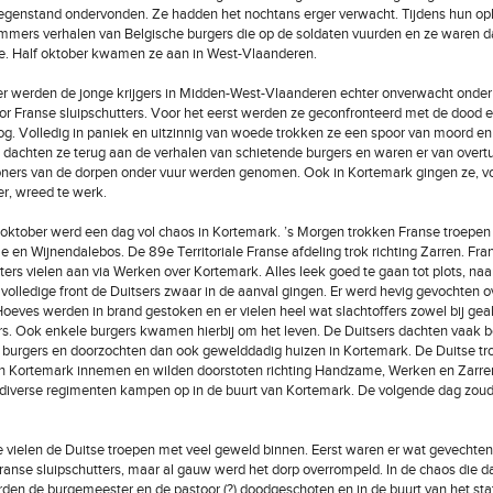
egenstand ondervonden. Ze hadden het nochtans erger verwacht. Tijdens hun op
mmers verhalen van Belgische burgers die op de soldaten vuurden en ze waren d
e. Half oktober kwamen ze aan in West-Vlaanderen.
r werden de jonge krijgers in Midden-West-Vlaanderen echter onverwacht onder
 Franse sluipschutters. Voor het eerst werden ze geconfronteerd met de dood 
og. Volledig in paniek en uitzinnig van woede trokken ze een spoor van moord en 
 dachten ze terug aan de verhalen van schietende burgers en waren er van overtu
ners van de dorpen onder vuur werden genomen. Ook in Kortemark gingen ze, vo
r, wreed te werk.
ktober werd een dag vol chaos in Kortemark. ’s Morgen trokken Franse troepen
e en Wijnendalebos. De 89e Territoriale Franse afdeling trok richting Zarren. Fra
iters vielen aan via Werken over Kortemark. Alles leek goed te gaan tot plots, na
t volledige front de Duitsers zwaar in de aanval gingen. Er werd hevig gevochten o
oeves werden in brand gestoken en er vielen heel wat slachtoffers zowel bij geal
ers. Ook enkele burgers kwamen hierbij om het leven. De Duitsers dachten vaak 
burgers en doorzochten dan ook gewelddadig huizen in Kortemark. De Duitse tr
n Kortemark innemen en wilden doorstoten richting Handzame, Werken en Zarren
diverse regimenten kampen op in de buurt van Kortemark. De volgende dag zoud
vielen de Duitse troepen met veel geweld binnen. Eerst waren er wat gevechte
ranse sluipschutters, maar al gauw werd het dorp overrompeld. In de chaos die d
den de burgemeester en de pastoor (?) doodgeschoten en in de buurt van het sta