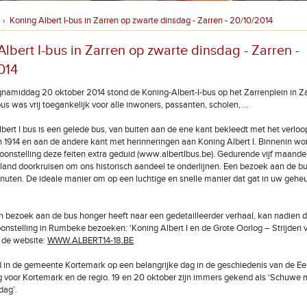
Koning Albert I-bus in Zarren op zwarte dinsdag - Zarren - 20/10/2014
›
lbert I-bus in Zarren op zwarte dinsdag - Zarren -
014
middag 20 oktober 2014 stond de Koning-Albert-I-bus op het Zarrenplein in Za
bus was vrij toegankelijk voor alle inwoners, passanten, scholen, ...
bert I bus is een gelede bus, van buiten aan de ene kant bekleedt met het verloo
n 1914 en aan de andere kant met herinneringen aan Koning Albert I. Binnenin wo
toonstelling deze feiten extra geduid (www.albertIbus.be). Gedurende vijf maande
 land doorkruisen om ons historisch aandeel te onderlijnen. Een bezoek aan de bu
inuten. De ideale manier om op een luchtige en snelle manier dat gat in uw gehe
n bezoek aan de bus honger heeft naar een gedetailleerder verhaal, kan nadien 
nstelling in Rumbeke bezoeken: ‘Koning Albert I en de Grote Oorlog – Strijden v
 de website:
WWW.ALBERT14-18.BE
 in de gemeente Kortemark op een belangrijke dag in de geschiedenis van de Ee
 voor Kortemark en de regio. 19 en 20 oktober zijn immers gekend als ‘Schuwe
dag’.