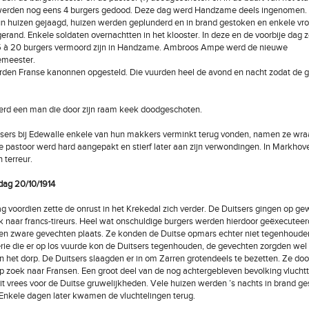
rden nog eens 4 burgers gedood. Deze dag werd Handzame deels ingenomen. 
n huizen gejaagd, huizen werden geplunderd en in brand gestoken en enkele v
rand. Enkele soldaten overnachtten in het klooster. In deze en de voorbije dag 
 15 à 20 burgers vermoord zijn in Handzame. Ambroos Ampe werd de nieuwe
emeester.
rden Franse kanonnen opgesteld. Die vuurden heel de avond en nacht zodat de 
erd een man die door zijn raam keek doodgeschoten.
sers bij Edewalle enkele van hun makkers verminkt terug vonden, namen ze wra
e pastoor werd hard aangepakt en stierf later aan zijn verwondingen. In Markhov
 terreur.
dag 20/10/1914
ag voordien zette de onrust in het Krekedal zich verder. De Duitsers gingen op g
k naar francs-tireurs. Heel wat onschuldige burgers werden hierdoor geëxecuteerd.
en zware gevechten plaats. Ze konden de Duitse opmars echter niet tegenhoude
lerie die er op los vuurde kon de Duitsers tegenhouden, de gevechten zorgden wel
n het dorp. De Duitsers slaagden er in om Zarren grotendeels te bezetten. Ze do
op zoek naar Fransen. Een groot deel van de nog achtergebleven bevolking vluchtt
 vrees voor de Duitse gruwelijkheden. Vele huizen werden ’s nachts in brand g
Enkele dagen later kwamen de vluchtelingen terug.