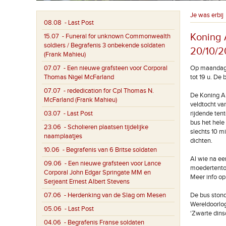
Je was erbij
08.08
- Last Post
Koning A
15.07
- Funeral for unknown Commonwealth
soldiers / Begrafenis 3 onbekende soldaten
20/10/2
(Frank Mahieu)
07.07
- Een nieuwe grafsteen voor Corporal
Op maandagna
Thomas Nigel McFarland
tot 19 u. De 
07.07
- rededication for Cpl Thomas N.
De Koning Al
McFarland (Frank Mahieu)
veldtocht va
03.07
- Last Post
rijdende ten
bus het hele
23.06
- Scholieren plaatsen tijdelijke
slechts 10 m
naamplaatjes
dichten.
10.06
- Begrafenis van 6 Britse soldaten
Al wie na ee
09.06
- Een nieuwe grafsteen voor Lance
moedertentoo
Corporal John Edgar Springate MM en
Meer info op
Serjeant Ernest Albert Stevens
07.06
- Herdenking van de Slag om Mesen
De bus stond
Wereldoorlog
05.06
- Last Post
‘Zwarte dins
04.06
- Begrafenis Franse soldaten