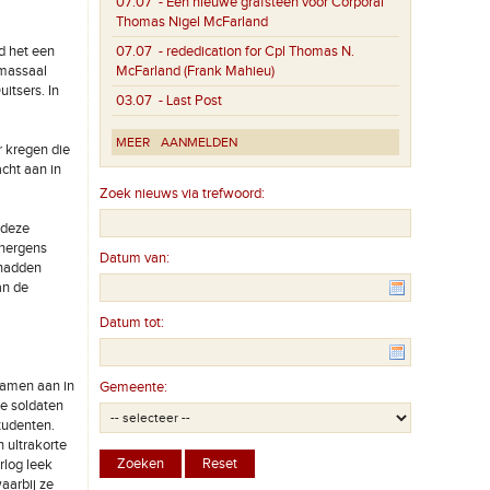
07.07
- Een nieuwe grafsteen voor Corporal
Thomas Nigel McFarland
d het een
07.07
- rededication for Cpl Thomas N.
 massaal
McFarland (Frank Mahieu)
itsers. In
03.07
- Last Post
MEER
AANMELDEN
r kregen die
cht aan in
Zoek nieuws via trefwoord:
 deze
 nergens
Datum van:
 hadden
an de
Datum tot:
wamen aan in
Gemeente:
de soldaten
studenten.
 ultrakorte
rlog leek
aarbij ze