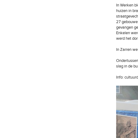
In Werken bl
huizen in br
straatgevech
27 gebouwen 
gevangen gez
Enkelen wer
werd het dor
In Zarren we
Ondertussen 
slag in de b
Info: cultuur