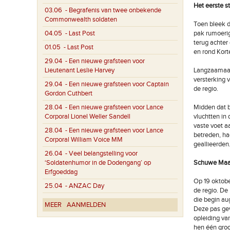
Het eerste s
03.06
- Begrafenis van twee onbekende
Commonwealth soldaten
Toen bleek d
04.05
- Last Post
pak rumoerig
terug achter
01.05
- Last Post
en rond Kort
29.04
- Een nieuwe grafsteen voor
Lieutenant Leslie Harvey
Langzaamaan 
versterking 
29.04
- Een nieuwe grafsteen voor Captain
de regio.
Gordon Cuthbert
28.04
- Een nieuwe grafsteen voor Lance
Midden dat 
Corporal Lionel Weller Sandell
vluchtten in
vaste voet a
28.04
- Een nieuwe grafsteen voor Lance
betreden, h
Corporal William Voice MM
geallieerden
26.04
- Veel belangstelling voor
‘Soldatenhumor in de Dodengang’ op
Schuwe Maan
Erfgoeddag
Op 19 oktobe
25.04
- ANZAC Day
de regio. De
die begin au
MEER
AANMELDEN
Deze pas ge
opleiding va
hen één gro