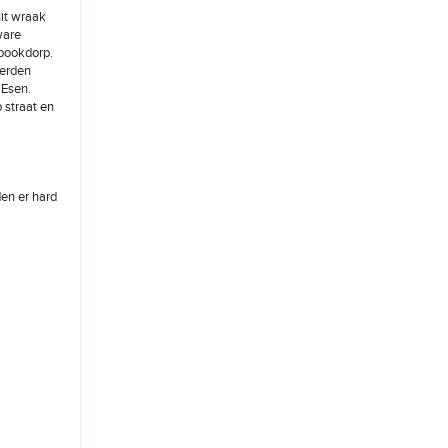
it wraak
ware
pookdorp.
werden
 Esen.
 straat en
den er hard