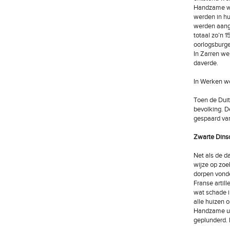
Handzame we
werden in hu
werden aange
totaal zo’n
oorlogsburg
In Zarren we
daverde.
In Werken w
Toen de Duit
bevolking. D
gespaard van
Zwarte Dins
Net als de d
wijze op zoe
dorpen vond
Franse artil
wat schade i
alle huizen 
Handzame uit
geplunderd. 