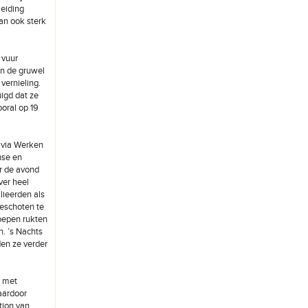
leiding
an ook sterk
 vuur
en de gruwel
vernieling.
igd dat ze
oral op 19
 via Werken
nse en
ar de avond
ver heel
lieerden als
beschoten te
oepen rukten
. ’s Nachts
en ze verder
n met
aardoor
tion van