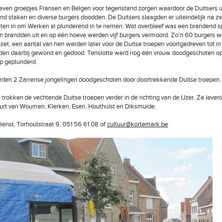
even groepjes Fransen en Belgen voor tegenstand zorgen waardoor de Duitsers u
and staken en diverse burgers doodden. De Duitsers slaagden er uiteindelijk na z
ten in om Werken al plunderend in te nemen. Wat overbleef was een brandend s
brandden uit en op één hoeve werden vijf burgers vermoord. Zo’n 60 burgers 
et, een aantal van hen werden later voor de Duitse troepen voortgedreven tot in
den daarbij gewond en gedood. Tenslotte werd nog één vrouw doodgeschoten op
p geplunderd.
rden 2 Zarrense jongelingen doodgeschoten door doortrekkende Duitse troepen.
trokken de vechtende Duitse troepen verder in de richting van de IJzer. Ze lever
uurt van Woumen, Klerken, Esen, Houthulst en Diksmuide.
dienst, Torhoutstraat 9, 051 56 61 08 of
cultuur@kortemark.be