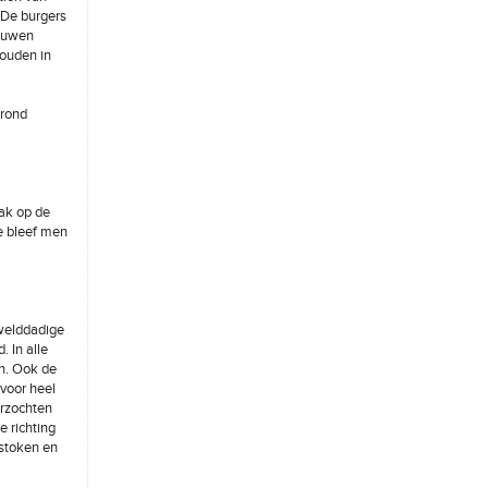
De burgers
rouwen
zouden in
grond
ak op de
e bleef men
ewelddadige
 In alle
n. Ook de
 voor heel
orzochten
e richting
estoken en