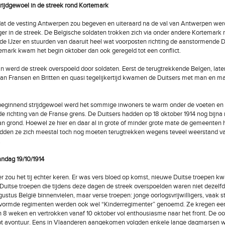
trijdgewoel in de streek rond Kortemark
at de vesting Antwerpen zou begeven en uiteraard na de val van Antwerpen wer
er in de streek. De Belgische soldaten trokken zich via onder andere Kortemark
 de IJzer en stuurden van daaruit heel wat voorposten richting de aanstormende Du
emark kwam het begin oktober dan ook geregeld tot een conflict.
werd de streek overspoeld door soldaten. Eerst de terugtrekkende Belgen, late
van Fransen en Britten en quasi tegelijkertijd kwamen de Duitsers met man en ma
beginnend strijdgewoel werd het sommige inwoners te warm onder de voeten en
 de richting van de Franse grens. De Duitsers hadden op 18 oktober 1914 nog bijna
an grond. Hoewel ze hier en daar al in grote of minder grote mate de gemeenten
adden ze zich meestal toch nog moeten terugtrekken wegens teveel weerstand v
.
dag 19/10/1914
r zou het tij echter keren. Er was vers bloed op komst, nieuwe Duitse troepen k
 Duitse troepen die tijdens deze dagen de streek overspoelden waren niet dezelf
gustus België binnenvielen, maar verse troepen: jonge oorlogsvrijwilligers, vaak 
vormde regimenten werden ook wel “Kinderregimenter” genoemd. Ze kregen een
n 8 weken en vertrokken vanaf 10 oktober vol enthousiasme naar het front. De oo
ot avontuur. Eens in Vlaanderen aangekomen volgden enkele lange dagmarsen w