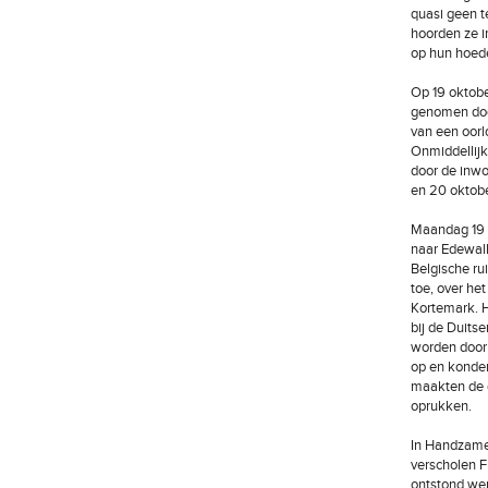
quasi geen t
hoorden ze i
op hun hoed
Op 19 oktobe
genomen door
van een oorl
Onmiddellijk
door de inwo
en 20 oktobe
Maandag 19 o
naar Edewall
Belgische ru
toe, over he
Kortemark. H
bij de Duits
worden door 
op en konde
maakten de 
oprukken.
In Handzame 
verscholen F
ontstond wer