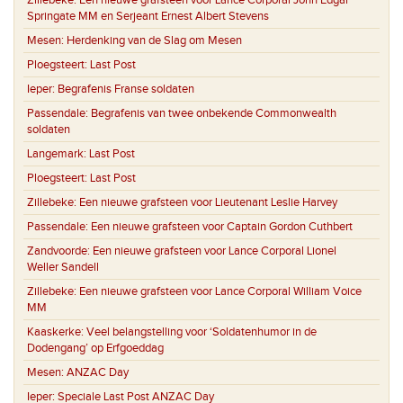
Zillebeke:
Een nieuwe grafsteen voor Lance Corporal John Edgar
Springate MM en Serjeant Ernest Albert Stevens
Mesen:
Herdenking van de Slag om Mesen
Ploegsteert:
Last Post
Ieper:
Begrafenis Franse soldaten
Passendale:
Begrafenis van twee onbekende Commonwealth
soldaten
Langemark:
Last Post
Ploegsteert:
Last Post
Zillebeke:
Een nieuwe grafsteen voor Lieutenant Leslie Harvey
Passendale:
Een nieuwe grafsteen voor Captain Gordon Cuthbert
Zandvoorde:
Een nieuwe grafsteen voor Lance Corporal Lionel
Weller Sandell
Zillebeke:
Een nieuwe grafsteen voor Lance Corporal William Voice
MM
Kaaskerke:
Veel belangstelling voor ‘Soldatenhumor in de
Dodengang’ op Erfgoeddag
Mesen:
ANZAC Day
Ieper:
Speciale Last Post ANZAC Day