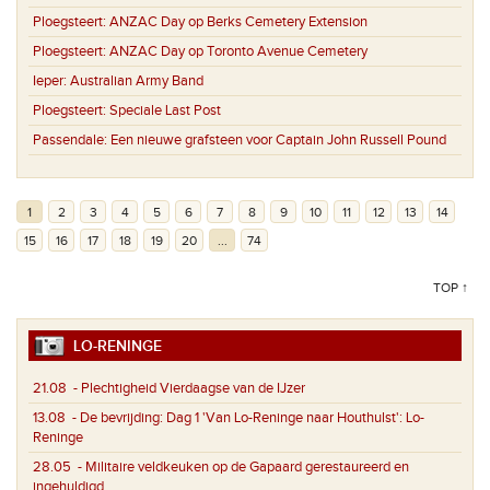
Ploegsteert:
ANZAC Day op Berks Cemetery Extension
Ploegsteert:
ANZAC Day op Toronto Avenue Cemetery
Ieper:
Australian Army Band
Ploegsteert:
Speciale Last Post
Passendale:
Een nieuwe grafsteen voor Captain John Russell Pound
1
2
3
4
5
6
7
8
9
10
11
12
13
14
15
16
17
18
19
20
...
74
TOP ↑
LO-RENINGE
21.08
- Plechtigheid Vierdaagse van de IJzer
13.08
- De bevrijding: Dag 1 'Van Lo-Reninge naar Houthulst': Lo-
Reninge
28.05
- Militaire veldkeuken op de Gapaard gerestaureerd en
ingehuldigd