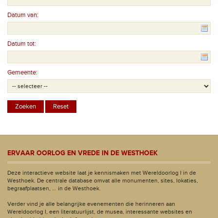
Datum van:
Datum tot:
Gemeente:
ERVAAR OORLOG EN VREDE IN DE WESTHOEK
Deze interactieve website laat je kennismaken met Wereldoorlog I in de
Westhoek. De centrale database omvat alle monumenten, sites, lokaties,
begraafplaatsen, ... in de Westhoek.
Verder vind je alle belangrijke evenementen die herinneren aan
Wereldoorlog I, een literatuurlijst, de musea, interessante websites en