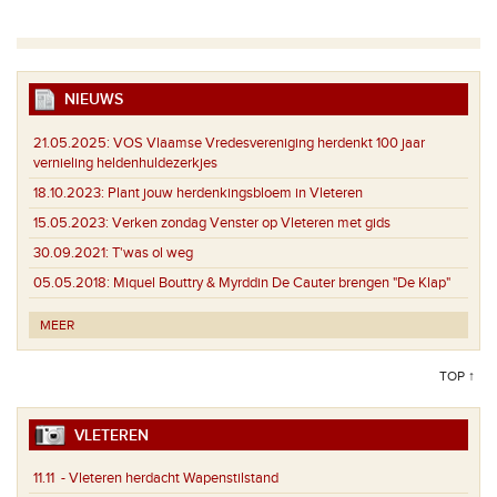
NIEUWS
21.05.2025:
VOS Vlaamse Vredesvereniging herdenkt 100 jaar
vernieling heldenhuldezerkjes
18.10.2023:
Plant jouw herdenkingsbloem in Vleteren
15.05.2023:
Verken zondag Venster op Vleteren met gids
30.09.2021:
T'was ol weg
05.05.2018:
Miquel Bouttry & Myrddin De Cauter brengen "De Klap"
MEER
TOP ↑
VLETEREN
11.11
- Vleteren herdacht Wapenstilstand