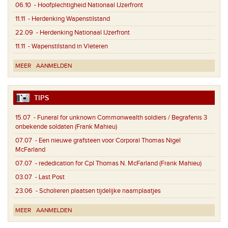
06.10
- Hoofplechtigheid Nationaal IJzerfront
11.11
- Herdenking Wapenstilstand
22.09
- Herdenking Nationaal IJzerfront
11.11
- Wapenstilstand in Vleteren
MEER
AANMELDEN
TIPS
15.07
- Funeral for unknown Commonwealth soldiers / Begrafenis 3
onbekende soldaten (Frank Mahieu)
07.07
- Een nieuwe grafsteen voor Corporal Thomas Nigel
McFarland
07.07
- rededication for Cpl Thomas N. McFarland (Frank Mahieu)
03.07
- Last Post
23.06
- Scholieren plaatsen tijdelijke naamplaatjes
MEER
AANMELDEN