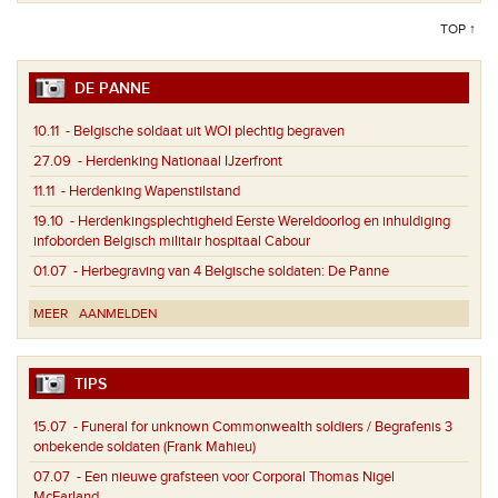
TOP ↑
DE PANNE
10.11
- Belgische soldaat uit WOI plechtig begraven
27.09
- Herdenking Nationaal IJzerfront
11.11
- Herdenking Wapenstilstand
19.10
- Herdenkingsplechtigheid Eerste Wereldoorlog en inhuldiging
infoborden Belgisch militair hospitaal Cabour
01.07
- Herbegraving van 4 Belgische soldaten: De Panne
MEER
AANMELDEN
TIPS
15.07
- Funeral for unknown Commonwealth soldiers / Begrafenis 3
onbekende soldaten (Frank Mahieu)
07.07
- Een nieuwe grafsteen voor Corporal Thomas Nigel
McFarland