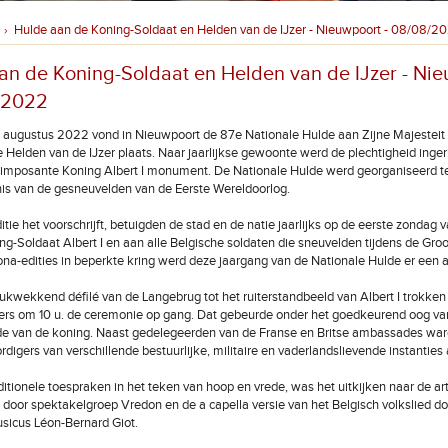
Hulde aan de Koning-Soldaat en Helden van de IJzer - Nieuwpoort - 08/08/2
›
an de Koning-Soldaat en Helden van de IJzer - Ni
/2022
 augustus 2022 vond in Nieuwpoort de 87e Nationale Hulde aan Zijne Majesteit
de Helden van de IJzer plaats. Naar jaarlijkse gewoonte werd de plechtigheid inger
 imposante Koning Albert I monument. De Nationale Hulde werd georganiseerd t
is van de gesneuvelden van de Eerste Wereldoorlog.
itie het voorschrijft, betuigden de stad en de natie jaarlijks op de eerste zondag
ng-Soldaat Albert I en aan alle Belgische soldaten die sneuvelden tijdens de Gro
na-edities in beperkte kring werd deze jaargang van de Nationale Hulde er een 
ukwekkend défilé van de Langebrug tot het ruiterstandbeeld van Albert I trokke
ers om 10 u. de ceremonie op gang. Dat gebeurde onder het goedkeurend oog va
de van de koning. Naast gedelegeerden van de Franse en Britse ambassades wa
digers van verschillende bestuurlijke, militaire en vaderlandslievende instanties
ditionele toespraken in het teken van hoop en vrede, was het uitkijken naar de art
 door spektakelgroep Vredon en de a capella versie van het Belgisch volkslied do
sicus Léon-Bernard Giot.