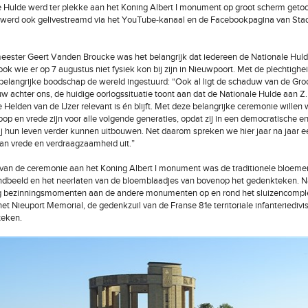
 Hulde werd ter plekke aan het Koning Albert I monument op groot scherm geto
d werd ook gelivestreamd via het YouTube-kanaal en de Facebookpagina van Sta
ester Geert Vanden Broucke was het belangrijk dat iedereen de Nationale Hul
ok wie er op 7 augustus niet fysiek kon bij zijn in Nieuwpoort. Met de plechtighe
elangrijke boodschap de wereld ingestuurd: “Ook al ligt de schaduw van de Gro
w achter ons, de huidige oorlogssituatie toont aan dat de Nationale Hulde aan Z
e Helden van de IJzer relevant is én blijft. Met deze belangrijke ceremonie willen 
op en vrede zijn voor alle volgende generaties, opdat zij in een democratische 
 hun leven verder kunnen uitbouwen. Net daarom spreken we hier jaar na jaar e
an vrede en verdraagzaamheid uit.”
 van de ceremonie aan het Koning Albert I monument was de traditionele bloem
andbeeld en het neerlaten van de bloemblaadjes van bovenop het gedenkteken. N
g bezinningsmomenten aan de andere monumenten op en rond het sluizencompl
et Nieuport Memorial, de gedenkzuil van de Franse 81e territoriale infanteriedivis
teken.