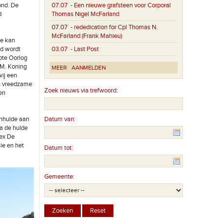
ond. De
07.07
- Een nieuwe grafsteen voor Corporal
d
Thomas Nigel McFarland
07.07
- rededication for Cpl Thomas N.
McFarland (Frank Mahieu)
de kan
id wordt
03.07
- Last Post
ote Oorlog
.M. Koning
MEER
AANMELDEN
wij een
en vreedzame
Zoek nieuws via trefwoord:
en
enhulde aan
Datum van:
a de hulde
ex De
ie en het
Datum tot:
Gemeente: