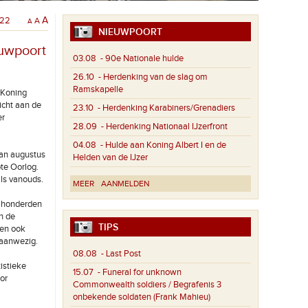
022
A
A
A
NIEUWPOORT
euwpoort
03.08
- 90e Nationale hulde
26.10
- Herdenking van de slag om
Ramskapelle
 Koning
icht aan de
23.10
- Herdenking Karabiners/Grenadiers
er
28.09
- Herdenking Nationaal IJzerfront
04.08
- Hulde aan Koning Albert I en de
 van augustus
Helden van de IJzer
ote Oorlog.
als vanouds.
MEER
AANMELDEN
n honderden
n de
TIPS
ren ook
 aanwezig.
08.08
- Last Post
istieke
15.07
- Funeral for unknown
or
Commonwealth soldiers / Begrafenis 3
onbekende soldaten (Frank Mahieu)