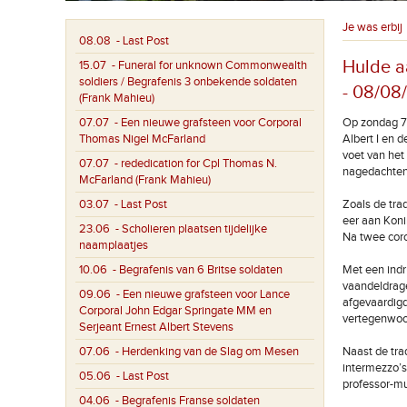
Je was erbij
08.08
- Last Post
Hulde a
15.07
- Funeral for unknown Commonwealth
soldiers / Begrafenis 3 onbekende soldaten
- 08/08
(Frank Mahieu)
07.07
- Een nieuwe grafsteen voor Corporal
Op zondag 7
Thomas Nigel McFarland
Albert I en 
voet van het
07.07
- rededication for Cpl Thomas N.
nagedachten
McFarland (Frank Mahieu)
03.07
- Last Post
Zoals de trad
eer aan Koni
23.06
- Scholieren plaatsen tijdelijke
Na twee coro
naamplaatjes
10.06
- Begrafenis van 6 Britse soldaten
Met een indr
vaandeldrag
09.06
- Een nieuwe grafsteen voor Lance
afgevaardig
Corporal John Edgar Springate MM en
vertegenwoor
Serjeant Ernest Albert Stevens
07.06
- Herdenking van de Slag om Mesen
Naast de tra
intermezzo’s
05.06
- Last Post
professor-mu
04.06
- Begrafenis Franse soldaten