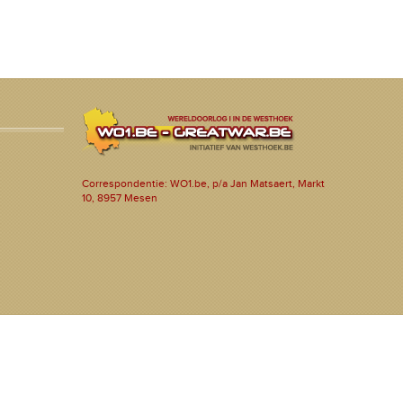
Correspondentie: WO1.be, p/a Jan Matsaert, Markt
10, 8957 Mesen