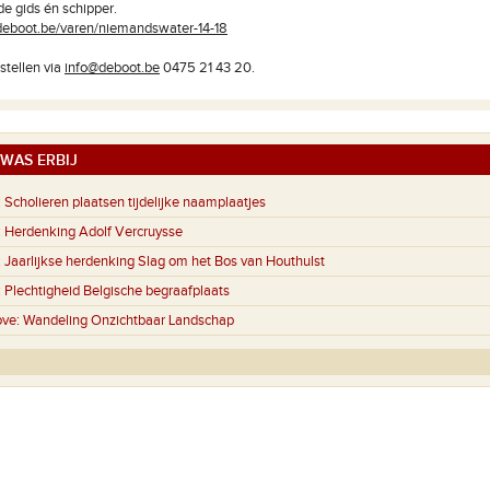
de gids én schipper.
deboot.be/varen/niemandswater-14-18
stellen via
info@deboot.be
0475 21 43 20.
WAS ERBIJ
:
Scholieren plaatsen tijdelijke naamplaatjes
:
Herdenking Adolf Vercruysse
:
Jaarlijkse herdenking Slag om het Bos van Houthulst
:
Plechtigheid Belgische begraafplaats
ve:
Wandeling Onzichtbaar Landschap