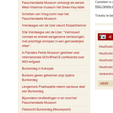
Castelein is 
Passchendaele Museum ontvangt als eerste
http://www.
West-Vlaamse museum het Green Key-label
Schatten van Vlieg komt naar het
Tickets te be
Passchendaele Museum
Vierdaagse van de IJzer steunt Stopalzheimer
53e Vierdaagse van de IJzer: “Vertrouwd
concept en enkele aangename verrassingen,
JE 
met prachtige omlopen in een gemoedelijke
sfeer”.
Houthulst
In Flanders Fields Museum gastheer voor
Houthulst
internationale GOV4PeaCE-conferentie over
Houthulst
WOI-erfgoed
Houthulst
Bunkerdag in Koksijde
Jonkersho
Bunkers geven geheimen prijs tijdens
Bunkerdag
MEER
Langemark-Poelkapelle neemt opnieuw deel
aan Bunkerdag
Bijzondere rondleidingen in en rond het
Passchendaele Museum
Fietstocht Bunkerdag (Nieuwpoort)