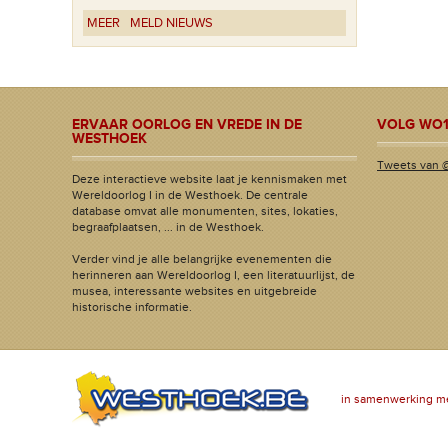
MEER
MELD NIEUWS
ERVAAR OORLOG EN VREDE IN DE
VOLG WO1
WESTHOEK
Tweets van 
Deze interactieve website laat je kennismaken met
Wereldoorlog I in de Westhoek. De centrale
database omvat alle monumenten, sites, lokaties,
begraafplaatsen, ... in de Westhoek.
Verder vind je alle belangrijke evenementen die
herinneren aan Wereldoorlog I, een literatuurlijst, de
musea, interessante websites en uitgebreide
historische informatie.
in samenwerking m