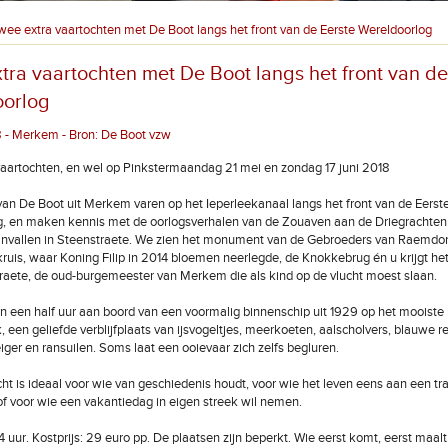
wee extra vaartochten met De Boot langs het front van de Eerste Wereldoorlog
tra vaartochten met De Boot langs het front van de
orlog
 - Merkem - Bron: De Boot vzw
aartochten, en wel op Pinkstermaandag 21 mei en zondag 17 juni 2018
n De Boot uit Merkem varen op het Ieperleekanaal langs het front van de Eerst
g, en maken kennis met de oorlogsverhalen van de Zouaven aan de Driegrachten
anvallen in Steenstraete. We zien het monument van de Gebroeders van Raemdon
ruis, waar Koning Filip in 2014 bloemen neerlegde, de Knokkebrug én u krijgt he
raete, de oud-burgemeester van Merkem die als kind op de vlucht moest slaan.
en een half uur aan boord van een voormalig binnenschip uit 1929 op het mooiste
 een geliefde verblijfplaats van ijsvogeltjes, meerkoeten, aalscholvers, blauwe re
eiger en ransuilen. Soms laat een ooievaar zich zelfs begluren.
ht is ideaal voor wie van geschiedenis houdt, voor wie het leven eens aan een t
 of voor wie een vakantiedag in eigen streek wil nemen.
 uur. Kostprijs: 29 euro pp. De plaatsen zijn beperkt. Wie eerst komt, eerst maalt