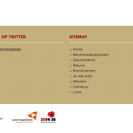
 OP TWITTER
SITEMAP
@wo1greatwar
Home
Bezienswaardigheden
Geschiedenis
Nieuws
Evenementen
Je was erbij
Netwerk
Literatuur
Links
et