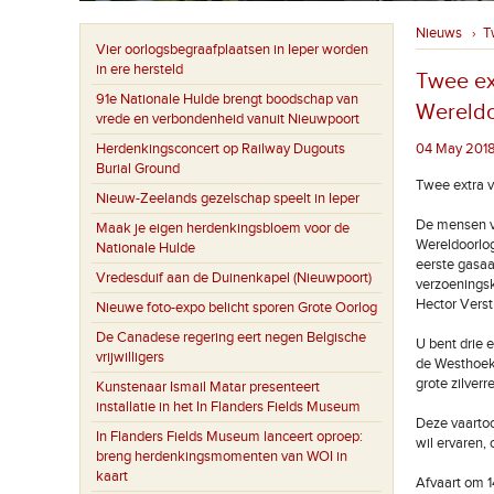
Nieuws
T
›
Vier oorlogsbegraafplaatsen in Ieper worden
in ere hersteld
Twee ex
91e Nationale Hulde brengt boodschap van
Wereldo
vrede en verbondenheid vanuit Nieuwpoort
Herdenkingsconcert op Railway Dugouts
04 May 2018
Burial Ground
Twee extra v
Nieuw-Zeelands gezelschap speelt in Ieper
De mensen va
Maak je eigen herdenkingsbloem voor de
Wereldoorlo
Nationale Hulde
eerste gasa
Vredesduif aan de Duinenkapel (Nieuwpoort)
verzoeningsk
Hector Verst
Nieuwe foto-expo belicht sporen Grote Oorlog
De Canadese regering eert negen Belgische
U bent drie 
vrijwilligers
de Westhoek,
grote zilverr
Kunstenaar Ismail Matar presenteert
installatie in het In Flanders Fields Museum
Deze vaartoc
In Flanders Fields Museum lanceert oproep:
wil ervaren,
breng herdenkingsmomenten van WOI in
kaart
Afvaart om 14