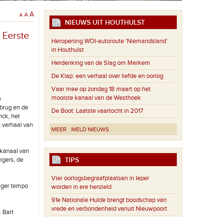
A
A
A
NIEUWS UIT HOUTHULST
 Eerste
Heropening WOI-autoroute ‘Niemandsland’
in Houthulst
Herdenking van de Slag om Merkem
De Klap: een verhaal over liefde en oorlog
Vaar mee op zondag 18 maart op het
mooiste kanaal van de Westhoek
e
brug en de
De Boot: Laatste vaartocht in 2017
ck, het
t verhaal van
MEER
MELD NIEUWS
 kanaal van
TIPS
igers, de
Vier oorlogsbegraafplaatsen in Ieper
rager tempo
worden in ere hersteld
91e Nationale Hulde brengt boodschap van
vrede en verbondenheid vanuit Nieuwpoort
. Bart