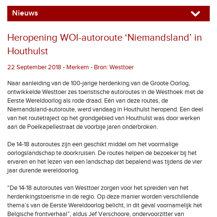
Nieuws
Heropening WOI-autoroute ‘Niemandsland’ in
Houthulst
22 September 2018 - Merkem - Bron: Westtoer
Naar aanleiding van de 100-jarige herdenking van de Groote Oorlog,
ontwikkelde Westtoer zes toeristische autoroutes in de Westhoek met de
Eerste Wereldoorlog als rode draad. Eén van deze routes, de
Niemandsland-autoroute, werd vandaag in Houthulst heropend. Een deel
van het routetraject op het grondgebied van Houthulst was door werken
aan de Poelkapellestraat de voorbije jaren onderbroken.
De 14-18 autoroutes zijn een geschikt middel om het voormalige
oorlogslandschap te doorkruisen. De routes helpen de bezoeker bij het
ervaren en het lezen van een landschap dat bepalend was tijdens de vier
jaar durende wereldoorlog.
“De 14-18 autoroutes van Westtoer zorgen voor het spreiden van het
herdenkingstoerisme in de regio. Op deze manier worden verschillende
thema’s van de Eerste Wereldoorlog belicht, in dit geval voornamelijk het
Belgische frontverhaal”, aldus Jef Verschoore, ondervoorzitter van