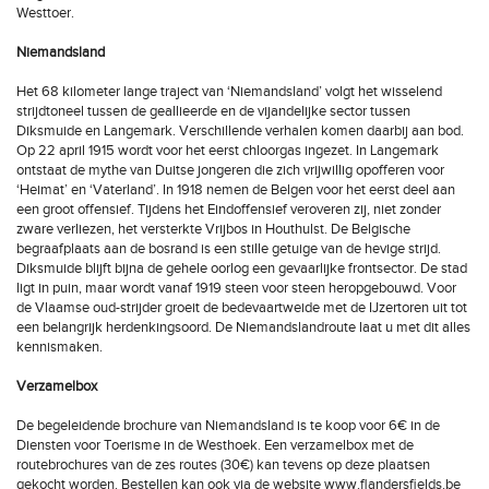
Westtoer.
Niemandsland
Het 68 kilometer lange traject van ‘Niemandsland’ volgt het wisselend
strijdtoneel tussen de geallieerde en de vijandelijke sector tussen
Diksmuide en Langemark. Verschillende verhalen komen daarbij aan bod.
Op 22 april 1915 wordt voor het eerst chloorgas ingezet. In Langemark
ontstaat de mythe van Duitse jongeren die zich vrijwillig opofferen voor
‘Heimat’ en ‘Vaterland’. In 1918 nemen de Belgen voor het eerst deel aan
een groot offensief. Tijdens het Eindoffensief veroveren zij, niet zonder
zware verliezen, het versterkte Vrijbos in Houthulst. De Belgische
begraafplaats aan de bosrand is een stille getuige van de hevige strijd.
Diksmuide blijft bijna de gehele oorlog een gevaarlijke frontsector. De stad
ligt in puin, maar wordt vanaf 1919 steen voor steen heropgebouwd. Voor
de Vlaamse oud-strijder groeit de bedevaartweide met de IJzertoren uit tot
een belangrijk herdenkingsoord. De Niemandslandroute laat u met dit alles
kennismaken.
Verzamelbox
De begeleidende brochure van Niemandsland is te koop voor 6€ in de
Diensten voor Toerisme in de Westhoek. Een verzamelbox met de
routebrochures van de zes routes (30€) kan tevens op deze plaatsen
gekocht worden. Bestellen kan ook via de website www.flandersfields.be