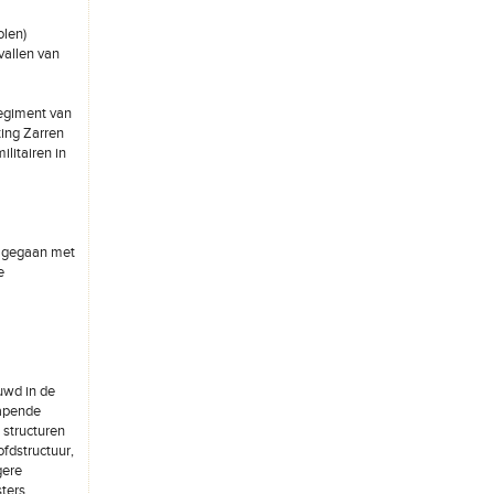
olen)
vallen van
regiment van
ting Zarren
litairen in
t gegaan met
e
uwd in de
wapende
 structuren
fdstructuur,
gere
ters.