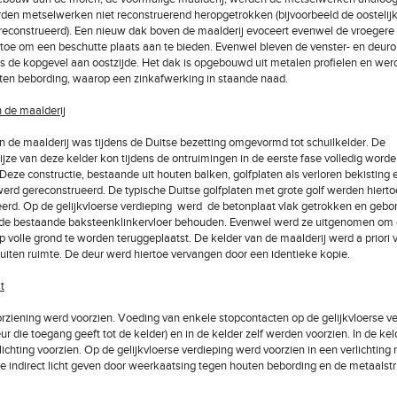
den metselwerken niet reconstruerend heropgetrokken (bijvoorbeeld de oostelij
reconstrueerd). Een nieuw dak boven de maalderij evoceert evenwel de vroegere
 toe om een beschutte plaats aan te bieden. Evenwel bleven de venster- en deur
s de kopgevel aan oostzijde. Het dak is opgebouwd uit metalen profielen en wer
en bebording, waarop een zinkafwerking in staande naad.
n de maalderij
n de maalderij was tijdens de Duitse bezetting omgevormd tot schuilkelder. De
ijze van deze kelder kon tijdens de ontruimingen in de eerste fase volledig word
eze constructie, bestaande uit houten balken, golfplaten als verloren bekisting 
werd gereconstrueerd. De typische Duitse golfplaten met grote golf werden hierto
erd. Op de gelijkvloerse verdieping werd de betonplaat vlak getrokken en gebors
 de bestaande baksteenklinkervloer behouden. Evenwel werd ze uitgenomen om
p volle grond te worden teruggeplaatst. De kelder van de maalderij werd a priori 
sluiten ruimte. De deur werd hiertoe vervangen door een identieke kopie.
it
rziening werd voorzien. Voeding van enkele stopcontacten op de gelijkvloerse v
ur die toegang geeft tot de kelder) en in de kelder zelf werden voorzien. In de ke
lichting voorzien. Op de gelijkvloerse verdieping werd voorzien in een verlichting
die indirect licht geven door weerkaatsing tegen houten bebording en de metaalstr