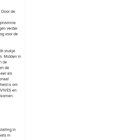
. Door de
provincie
gen verder
og voor de
it stukje
n. Midden in
n de
 en de
eer als
onaal
kheid is om
t VIVES en
e komen.
alling in
ats in