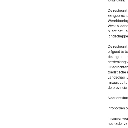
Ontsluiting
De restaurat
aangebrachte
Wereldoorlog
West-Vlaande
bij tot het 
landschappel
De restaurat
erfgoed te b
deze groene 
herdenking v
Driegrachten
toeristische
Landschap IJ
natuur, cult
de provincie
Naar ontsluit
Infoborden o
In samenwerk
het kader va