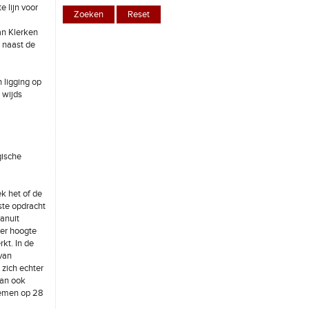
 lijn voor
an Klerken
k naast de
 ligging op
 wijds
gische
k het of de
ste opdracht
anuit
ter hoogte
kt. In de
van
 zich echter
dan ook
nemen op 28