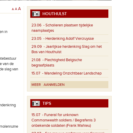
A
A
A
HOUTHULST
23.06
- Scholieren plaatsen tijdelijke
naamplaatjes
en in
23.05
- Herdenking Adolf Vercruysse
29.09
- Jaarlijkse herdenking Slag om het
Bos van Houthulst
ntebestuur
21.08
- Plechtigheid Belgische
e van de
begraafplaats
de slag van
15.07
- Wandeling Onzichtbaar Landschap
MEER
AANMELDEN
TIPS
endenkring
15.07
- Funeral for unknown
Commonwealth soldiers / Begrafenis 3
onbekende soldaten (Frank Mahieu)
 molenruïne