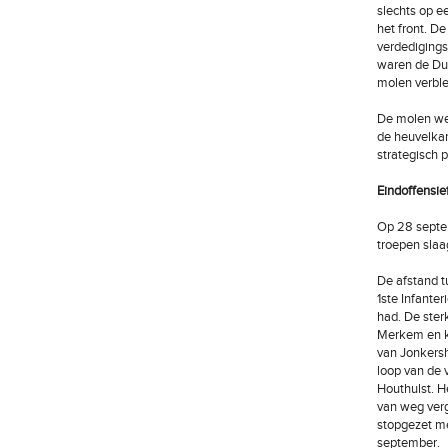
slechts op e
het front. D
verdedigings
waren de Dui
molen verble
De molen wer
de heuvelkam
strategisch 
Eindoffensie
Op 28 septem
troepen slaa
De afstand t
1ste Infante
had. De ster
Merkem en ko
van Jonkersh
loop van de 
Houthulst. H
van weg verg
stopgezet me
september.