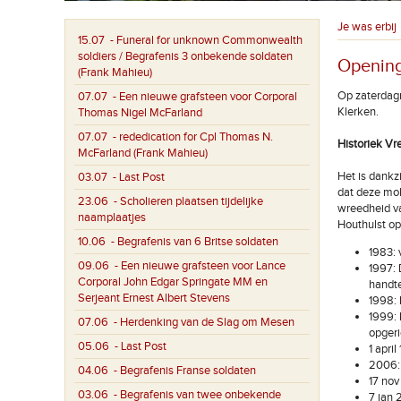
Je was erbij
15.07
- Funeral for unknown Commonwealth
soldiers / Begrafenis 3 onbekende soldaten
Opening
(Frank Mahieu)
Op zaterdagn
07.07
- Een nieuwe grafsteen voor Corporal
Klerken.
Thomas Nigel McFarland
07.07
- rededication for Cpl Thomas N.
Historiek V
McFarland (Frank Mahieu)
Het is dankz
03.07
- Last Post
dat deze mol
23.06
- Scholieren plaatsen tijdelijke
wreedheid v
naamplaatjes
Houthulst op
10.06
- Begrafenis van 6 Britse soldaten
1983: 
09.06
- Een nieuwe grafsteen voor Lance
1997: 
Corporal John Edgar Springate MM en
handte
Serjeant Ernest Albert Stevens
1998: 
1999: 
07.06
- Herdenking van de Slag om Mesen
opgeri
05.06
- Last Post
1 apri
2006: 
04.06
- Begrafenis Franse soldaten
17 nov
03.06
- Begrafenis van twee onbekende
7 jan 