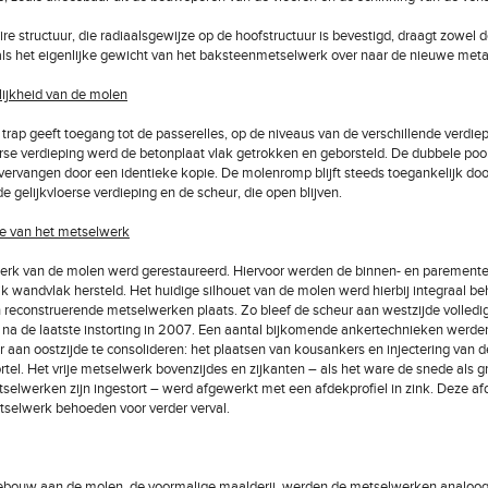
re structuur, die radiaalsgewijze op de hoofstructuur is bevestigd, draagt zowel 
als het eigenlijke gewicht van het baksteenmetselwerk over naar de nieuwe meta
ijkheid van de molen
trap geeft toegang tot de passerelles, op de niveaus van de verschillende verdie
erse verdieping werd de betonplaat vlak getrokken en geborsteld. De dubbele poo
ervangen door een identieke kopie. De molenromp blijft steeds toegankelijk do
e gelijkvloerse verdieping en de scheur, die open blijven.
ie van het metselwerk
erk van de molen werd gerestaureerd. Hiervoor werden de binnen- en parement
jk wandvlak hersteld. Het huidige silhouet van de molen werd hierbij integraal b
reconstruerende metselwerken plaats. Zo bleef de scheur aan westzijde volledi
t na de laatste instorting in 2007. Een aantal bijkomende ankertechnieken werde
 aan oostzijde te consolideren: het plaatsen van kousankers en injectering van d
tel. Het vrije metselwerk bovenzijdes en zijkanten – als het ware de snede als 
selwerken zijn ingestort – werd afgewerkt met een afdekprofiel in zink. Deze a
selwerk behoeden voor verder verval.
ebouw aan de molen, de voormalige maalderij, werden de metselwerken analoog 