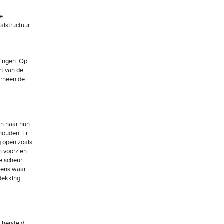
de
alstructuur.
pingen. Op
rt van de
orheen de
en naar hun
ehouden. Er
g open zoals
n voorzien
e scheur
grens waar
fdekking
hersteld.