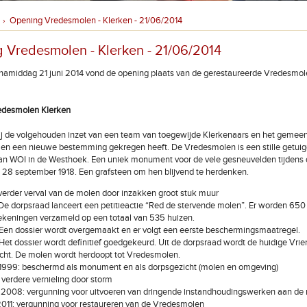
Opening Vredesmolen - Klerken - 21/06/2014
›
 Vredesmolen - Klerken - 21/06/2014
amiddag 21 juni 2014 vond de opening plaats van de gerestaureerde Vredesmol
redesmolen Klerken
ij de volgehouden inzet van een team van toegewijde Klerkenaars en het gemee
en een nieuwe bestemming gekregen heeft. De Vredesmolen is een stille getuig
an WOI in de Westhoek. Een uniek monument voor de vele gesneuvelden tijdens 
 28 september 1918. Een grafsteen om hen blijvend te herdenken.
verder verval van de molen door inzakken groot stuk muur
De dorpsraad lanceert een petitieactie “Red de stervende molen”. Er worden 650
keningen verzameld op een totaal van 535 huizen.
Een dossier wordt overgemaakt en er volgt een eerste beschermingsmaatregel.
Het dossier wordt definitief goedgekeurd. Uit de dorpsraad wordt de huidige Vri
cht. De molen wordt herdoopt tot Vredesmolen.
l 1999: beschermd als monument en als dorpsgezicht (molen en omgeving)
verdere vernieling door storm
 2008: vergunning voor uitvoeren van dringende instandhoudingswerken aan de
2011: vergunning voor restaureren van de Vredesmolen