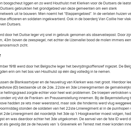
en boogscheut liggen en zo werd Houthulst met Klerken voor de Duitsers de laatste
e Duitsers gebruikten het grondgebied van deze gemeenten om een sterk
netwerk uit te bouwen. Men noemt het “Etappengebied”. In de verlaten huizen v
tse officieren en soldaten ingekwartierd. Ook in de boerderij Van Coillie hier vla
ven Duitsers.
d door het Duitse leger vrij snel in gebruik genomen als observatiepost. Door zijn
, 43m boven de zeespiegel, net achter de IJzervallei bood de molen immers een
panoramisch zicht.
f
ber 1918 werd door het Belgische leger het bevrijdingsoffensief ingezet. De Bel
gden erin om het bos van Houthulst op één dag volledig in te nemen.
ussen de Blankaartvijver en de heuvelrug van Klerken was niet groot. Hierdoor lee
riedivisie (ID) bestaande uit de 2de, 22ste en 3de Linieregimenten de gemakkelijk
ke hellingsgraad zorgde echter voor heel wat problemen. De troepen vertrokken v
nden vrij vlot de Franken- en Preussenstellung innemen. Bij de Bayernstellung 
ove hadden ze iets meer weerstand, maar ook die hindernis werd vlug weggewer
voormiddag stonden de soldaten van het 22ste Linieregiment al in de puinhopen 
et 2de Linieregiment dat noordelijk het 3de op ’t Hoogkwartier moest volgen, had
ist en was daardoor achter het 3de uitgekomen. De aanval van de 1ste ID werd 
t als gevolg dat ze de heuvels van ’s Graveneik en Terrest niet meer konden in