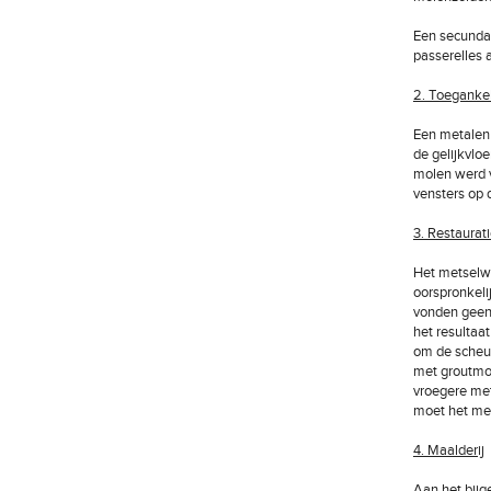
Een secundai
passerelles 
2. Toegankel
Een metalen 
de gelijkvlo
molen werd v
vensters op d
3. Restaurat
Het metselw
oorspronkeli
vonden geen 
het resultaa
om de scheur
met groutmor
vroegere met
moet het met
4. Maalderij
Aan het bijg