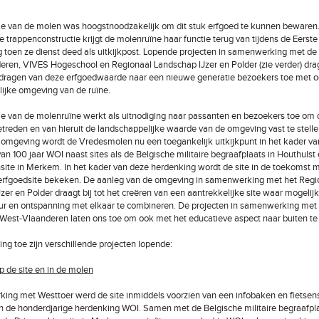
ie van de molen was hoogstnoodzakelijk om dit stuk erfgoed te kunnen bewaren
 trappenconstructie krijgt de molenruïne haar functie terug van tijdens de Eerste
 toen ze dienst deed als uitkijkpost. Lopende projecten in samenwerking met de 
ren, VIVES Hogeschool en Regionaal Landschap IJzer en Polder (zie verder) dra
uitdragen van deze erfgoedwaarde naar een nieuwe generatie bezoekers toe met o
ijke omgeving van de ruïne.
ie van de molenruïne werkt als uitnodiging naar passanten en bezoekers toe om d
etreden en van hieruit de landschappelijke waarde van de omgeving vast te stelle
omgeving wordt de Vredesmolen nu een toegankelijk uitkijkpunt in het kader va
an 100 jaar WOI naast sites als de Belgische militaire begraafplaats in Houthulst
site in Merkem. In het kader van deze herdenking wordt de site in de toekomst m
 erfgoedsite bekeken. De aanleg van de omgeving in samenwerking met het Regi
zer en Polder draagt bij tot het creëren van een aantrekkelijke site waar mogelij
uur en ontspanning met elkaar te combineren. De projecten in samenwerking me
 West-Vlaanderen laten ons toe om ook met het educatieve aspect naar buiten t
ing toe zijn verschillende projecten lopende:
p de site en in de molen
ing met Westtoer werd de site inmiddels voorzien van een infobaken en fietsenst
n de honderdjarige herdenking WOI. Samen met de Belgische militaire begraafpla