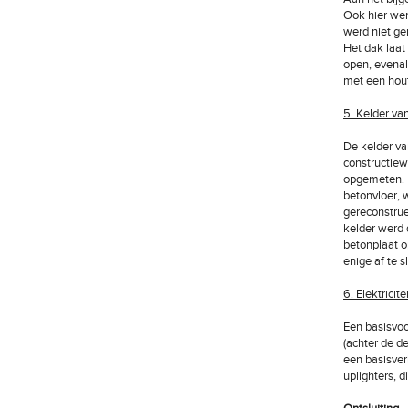
Ook hier wer
werd niet ge
Het dak laat
open, evenal
met een hout
5. Kelder va
De kelder va
constructiew
opgemeten. D
betonvloer, 
gereconstrue
kelder werd
betonplaat o
enige af te 
6. Elektricite
Een basisvoo
(achter de de
een basisver
uplighters, 