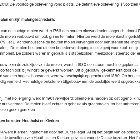
i 2013: De voorlopige oplevering vond plaats. De definitieve oplevering is voorzien v
len en zijn molengeschiedenis
 van de huidige molen werd in 1766 een houten oliewindmolen opgericht door J.F
 de molen verbouwd om ook graan te malen. Hiertoe werd de molenkast ingericht
1879 liet L. Vandenbussche de houten molen vervangen door een stenen stelling
alerij. De molen bestond uit een benedenverdieping (olieslagerij voor kool- en lijn
anmolen). De zolders waren in gebruik als stapelzolder, meelzolder, steenzolder e
bouw, aan de zuidzijde van de molen, werd in 1880 een stoommachine geplaatst.
oortaan ook bij windstilte gewerkt worden. Dit bijgebouw, gekenmerkt door de
 van een hoge schoorsteen, werd waarschijnlijk opgericht rond 1880. Op het ei
edig vernield. Het huidige bakstenen bijgebouw aan de oostzijde werd opgetrokk
rij, met kollergang, werd in 1901 verwijderd: oliemolens hadden op dat ogenblik h
nut verloren. De molen bleef echter in gebruik als graanmolen: tot het uitbreke
molen graan gemalen.
ten bezetten Houthulst en Klerken
914 werd Klerken ingenomen door het Duitse leger. Al bij het begin van de oorlog
an de bevolking van Houthulst en Klerken gevlucht voor de Duitse bezetter. Het fro