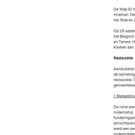
De 10de ID 
innemen. De 
het 19de en 
Op 29 septem
het Belgisch 
en Terrest. 
Klerken aan 
Restauratie
Aansluitend 
de opmetinge
restauratie.
gemeenteraa
1. Metaalstr
De ruïne wer
molenromp, d
funderingspl
(omschrijven
werd een pa
molenzolders