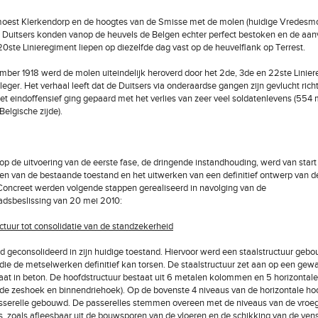
moest Klerkendorp en de hoogtes van de Smisse met de molen (huidige Vredesm
Duitsers konden vanop de heuvels de Belgen echter perfect bestoken en de aan
20ste Linieregiment liepen op diezelfde dag vast op de heuvelflank op Terrest.
ber 1918 werd de molen uiteindelijk heroverd door het 2de, 3de en 22ste Linie
leger. Het verhaal leeft dat de Duitsers via onderaardse gangen zijn gevlucht rich
Het eindoffensief ging gepaard met het verlies van zeer veel soldatenlevens (554 mi
Belgische zijde).
op de uitvoering van de eerste fase, de dringende instandhouding, werd van star
n van de bestaande toestand en het uitwerken van een definitief ontwerp van d
 Concreet werden volgende stappen gerealiseerd in navolging van de
dsbeslissing van 20 mei 2010:
uctuur tot consolidatie van de standzekerheid
d geconsolideerd in zijn huidige toestand. Hiervoor werd een staalstructuur gebo
ie de metselwerken definitief kan torsen. De staalstructuur zet aan op een ge
aat in beton. De hoofdstructuur bestaat uit 6 metalen kolommen en 5 horizontale
de zeshoek en binnendriehoek). Op de bovenste 4 niveaus van de horizontale hoo
sserelle gebouwd. De passerelles stemmen overeen met de niveaus van de vroe
, zoals afleesbaar uit de bouwsporen van de vloeren en de schikking van de vens