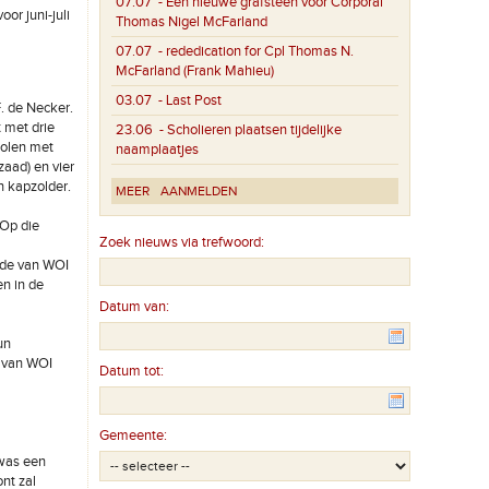
07.07
- Een nieuwe grafsteen voor Corporal
oor juni-juli
Thomas Nigel McFarland
07.07
- rededication for Cpl Thomas N.
McFarland (Frank Mahieu)
03.07
- Last Post
. de Necker.
 met drie
23.06
- Scholieren plaatsen tijdelijke
molen met
naamplaatjes
zaad) en vier
n kapzolder.
MEER
AANMELDEN
 Op die
Zoek nieuws via trefwoord:
nde van WOI
en in de
Datum van:
un
n van WOI
Datum tot:
Gemeente:
 was een
nt zal