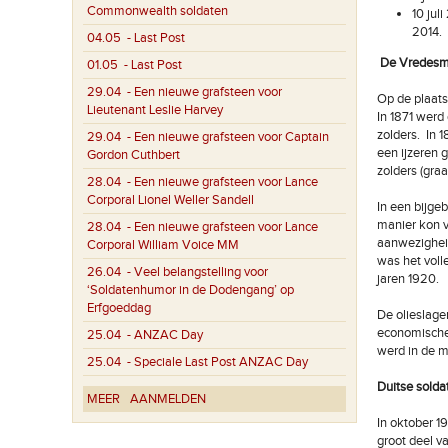
Commonwealth soldaten
10 jul
2014.
04.05
- Last Post
De Vredesmo
01.05
- Last Post
29.04
- Een nieuwe grafsteen voor
Op de plaats
Lieutenant Leslie Harvey
In 1871 werd
zolders. In 
29.04
- Een nieuwe grafsteen voor Captain
een ijzeren g
Gordon Cuthbert
zolders (gra
28.04
- Een nieuwe grafsteen voor Lance
Corporal Lionel Weller Sandell
In een bijge
manier kon v
28.04
- Een nieuwe grafsteen voor Lance
aanwezigheid
Corporal William Voice MM
was het voll
26.04
- Veel belangstelling voor
jaren 1920.
‘Soldatenhumor in de Dodengang’ op
Erfgoeddag
De olieslage
economische 
25.04
- ANZAC Day
werd in de 
25.04
- Speciale Last Post ANZAC Day
Duitse solda
MEER
AANMELDEN
In oktober 1
groot deel v