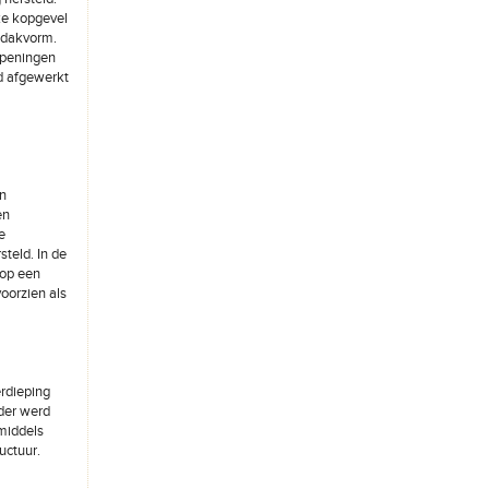
ke kopgevel
 dakvorm.
openingen
d afgewerkt
en
en
e
teld. In de
 op een
voorzien als
erdieping
lder werd
 middels
uctuur.