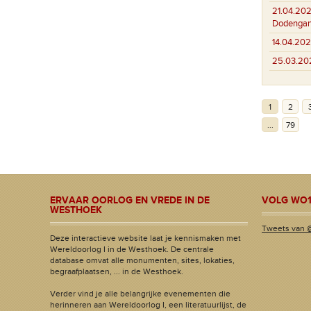
21.04.202
Dodenga
14.04.202
25.03.20
1
2
...
79
ERVAAR OORLOG EN VREDE IN DE
VOLG WO1
WESTHOEK
Tweets van 
Deze interactieve website laat je kennismaken met
Wereldoorlog I in de Westhoek. De centrale
database omvat alle monumenten, sites, lokaties,
begraafplaatsen, ... in de Westhoek.
Verder vind je alle belangrijke evenementen die
herinneren aan Wereldoorlog I, een literatuurlijst, de