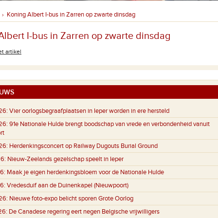
Koning Albert I-bus in Zarren op zwarte dinsdag
›
Albert I-bus in Zarren op zwarte dinsdag
t artikel
UWS
26:
Vier oorlogsbegraafplaatsen in Ieper worden in ere hersteld
26:
91e Nationale Hulde brengt boodschap van vrede en verbondenheid vanuit
rt
26:
Herdenkingsconcert op Railway Dugouts Burial Ground
6:
Nieuw-Zeelands gezelschap speelt in Ieper
6:
Maak je eigen herdenkingsbloem voor de Nationale Hulde
6:
Vredesduif aan de Duinenkapel (Nieuwpoort)
26:
Nieuwe foto-expo belicht sporen Grote Oorlog
26:
De Canadese regering eert negen Belgische vrijwilligers