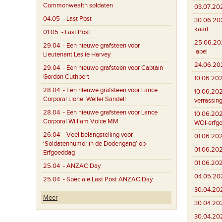
Commonwealth soldaten
03.07.20
04.05
- Last Post
30.06.20
kaart
01.05
- Last Post
25.06.20
29.04
- Een nieuwe grafsteen voor
label
Lieutenant Leslie Harvey
24.06.20
29.04
- Een nieuwe grafsteen voor Captain
Gordon Cuthbert
10.06.20
28.04
- Een nieuwe grafsteen voor Lance
10.06.20
Corporal Lionel Weller Sandell
verrassin
28.04
- Een nieuwe grafsteen voor Lance
10.06.20
Corporal William Voice MM
WOI-erfg
26.04
- Veel belangstelling voor
01.06.20
‘Soldatenhumor in de Dodengang’ op
01.06.20
Erfgoeddag
01.06.20
25.04
- ANZAC Day
04.05.20
25.04
- Speciale Last Post ANZAC Day
30.04.20
Meer
30.04.20
30.04.20