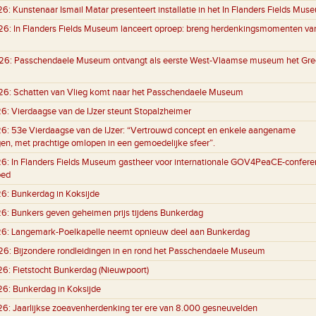
26:
Kunstenaar Ismail Matar presenteert installatie in het In Flanders Fields Mus
26:
In Flanders Fields Museum lanceert oproep: breng herdenkingsmomenten va
26:
Passchendaele Museum ontvangt als eerste West-Vlaamse museum het Gre
26:
Schatten van Vlieg komt naar het Passchendaele Museum
26:
Vierdaagse van de IJzer steunt Stopalzheimer
26:
53e Vierdaagse van de IJzer: “Vertrouwd concept en enkele aangename
gen, met prachtige omlopen in een gemoedelijke sfeer”.
26:
In Flanders Fields Museum gastheer voor internationale GOV4PeaCE-conferen
oed
26:
Bunkerdag in Koksijde
26:
Bunkers geven geheimen prijs tijdens Bunkerdag
26:
Langemark-Poelkapelle neemt opnieuw deel aan Bunkerdag
26:
Bijzondere rondleidingen in en rond het Passchendaele Museum
26:
Fietstocht Bunkerdag (Nieuwpoort)
26:
Bunkerdag in Koksijde
26:
Jaarlijkse zoeavenherdenking ter ere van 8.000 gesneuvelden