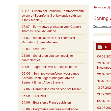
Je was erbij
15.07
- Funeral for unknown Commonwealth
soldiers / Begrafenis 3 onbekende soldaten
Koning 
(Frank Mahieu)
Terug naar he
07.07
- Een nieuwe grafsteen voor Corporal
Thomas Nigel McFarland
07.07
- rededication for Cpl Thomas N.
McFarland (Frank Mahieu)
NIE
03.07
- Last Post
23.06
- Scholieren plaatsen tijdelijke
04.08.20
naamplaatjes
29.07.20
10.06
- Begrafenis van 6 Britse soldaten
Nieuwpoo
09.06
- Een nieuwe grafsteen voor Lance
29.07.20
Corporal John Edgar Springate MM en
16.07.202
Serjeant Ernest Albert Stevens
13.07.202
07.06
- Herdenking van de Slag om Mesen
13.07.202
05.06
- Last Post
05.07.20
04.06
- Begrafenis Franse soldaten
03.07.20
03.06
- Begrafenis van twee onbekende