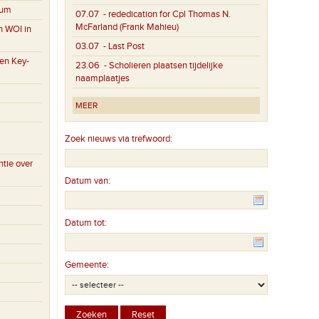
eum
07.07
- rededication for Cpl Thomas N.
McFarland (Frank Mahieu)
n WOI in
03.07
- Last Post
en Key-
23.06
- Scholieren plaatsen tijdelijke
naamplaatjes
MEER
Zoek nieuws via trefwoord:
tie over
Datum van:
Datum tot:
Gemeente: