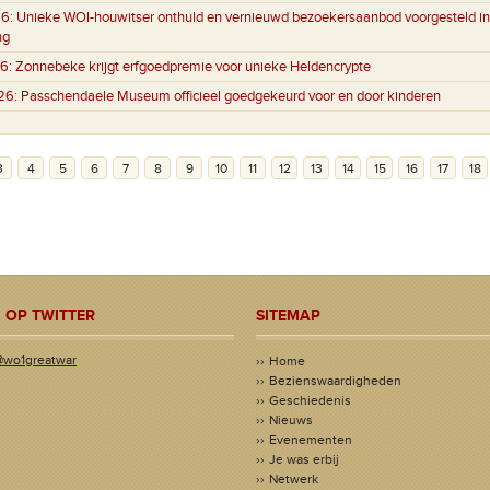
6:
Unieke WOI-houwitser onthuld en vernieuwd bezoekersaanbod voorgesteld in
ng
6:
Zonnebeke krijgt erfgoedpremie voor unieke Heldencrypte
26:
Passchendaele Museum officieel goedgekeurd voor en door kinderen
3
4
5
6
7
8
9
10
11
12
13
14
15
16
17
18
 OP TWITTER
SITEMAP
@wo1greatwar
Home
Bezienswaardigheden
Geschiedenis
Nieuws
Evenementen
Je was erbij
Netwerk