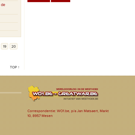
 de
19
20
TOP ↑
Correspondentie: WO1.be, p/a Jan Matsaert, Markt
10, 8957 Mesen