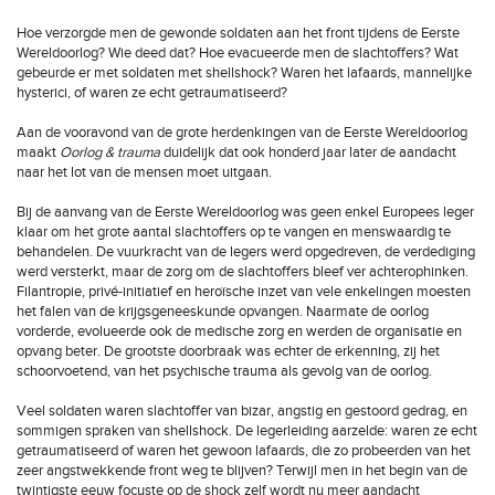
Hoe verzorgde men de gewonde soldaten aan het front tijdens de Eerste
Wereldoorlog? Wie deed dat? Hoe evacueerde men de slachtoffers? Wat
gebeurde er met soldaten met shellshock? Waren het lafaards, mannelijke
hysterici, of waren ze echt getraumatiseerd?
Aan de vooravond van de grote herdenkingen van de Eerste Wereldoorlog
maakt
Oorlog & trauma
duidelijk dat ook honderd jaar later de aandacht
naar het lot van de mensen moet uitgaan.
Bij de aanvang van de Eerste Wereldoorlog was geen enkel Europees leger
klaar om het grote aantal slachtoffers op te vangen en menswaardig te
behandelen. De vuurkracht van de legers werd opgedreven, de verdediging
werd versterkt, maar de zorg om de slachtoffers bleef ver achterophinken.
Filantropie, privé-initiatief en heroïsche inzet van vele enkelingen moesten
het falen van de krijgsgeneeskunde opvangen. Naarmate de oorlog
vorderde, evolueerde ook de medische zorg en werden de organisatie en
opvang beter. De grootste doorbraak was echter de erkenning, zij het
schoorvoetend, van het psychische trauma als gevolg van de oorlog.
Veel soldaten waren slachtoffer van bizar, angstig en gestoord gedrag, en
sommigen spraken van shellshock. De legerleiding aarzelde: waren ze echt
getraumatiseerd of waren het gewoon lafaards, die zo probeerden van het
zeer angstwekkende front weg te blijven? Terwijl men in het begin van de
twintigste eeuw focuste op de shock zelf wordt nu meer aandacht