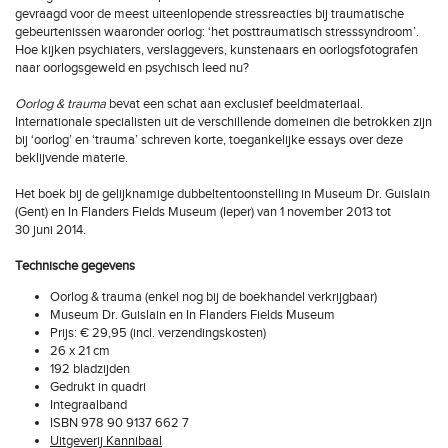
gevraagd voor de meest uiteenlopende stressreacties bij traumatische
gebeurtenissen waaronder oorlog: ‘het posttraumatisch stresssyndroom’.
Hoe kijken psychiaters, verslaggevers, kunstenaars en oorlogsfotografen
naar oorlogsgeweld en psychisch leed nu?
Oorlog & trauma
bevat een schat aan exclusief beeldmateriaal.
Internationale specialisten uit de verschillende domeinen die betrokken zijn
bij ‘oorlog’ en ‘trauma’ schreven korte, toegankelijke essays over deze
beklijvende materie.
Het boek bij de gelijknamige dubbeltentoonstelling in Museum Dr. Guislain
(Gent) en In Flanders Fields Museum (Ieper) van 1 november 2013 tot
30 juni 2014.
Technische gegevens
Oorlog & trauma (enkel nog bij de boekhandel verkrijgbaar)
Museum Dr. Guislain en In Flanders Fields Museum
Prijs: € 29,95 (incl. verzendingskosten)
26 x 21 cm
192 bladzijden
Gedrukt in quadri
Integraalband
ISBN 978 90 9137 662 7
Uitgeverij Kannibaal