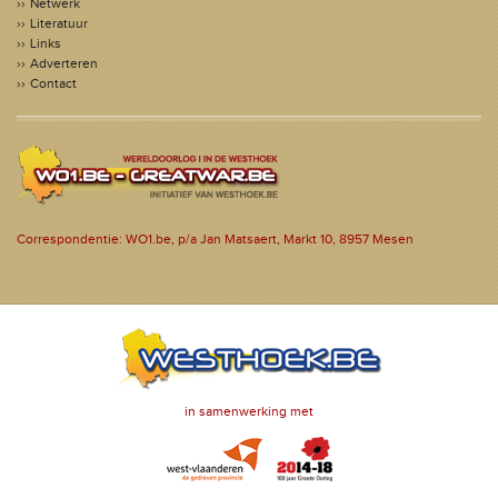
Netwerk
Literatuur
Links
Adverteren
Contact
Correspondentie: WO1.be, p/a Jan Matsaert, Markt 10, 8957 Mesen
in samenwerking met