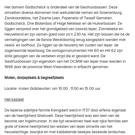
Het domein Godtschalck is onderdeel van de Gasthuisbossen. Deze
omvatten diverse domeinen met welluidende namen als Groenenburg,
Zandvoordebos, het Zwarte Leen, Papenelst of Twaalf Gemeten,
Godtschalck, Drie Blotenbos of Hoge Netelaar en de Huikerbossen. Ze
liggen verspreid over het grondgebied van (vooral) Ieper, Zonnebeke en
Heuvelland en zijn samen goed voor zo’n 230 ha. Het zijn bossen die na de
vernietigingen van de Eerste Wereldoorlog terug aangeplant werden met
naald- en loofhout. Ze liggen op de heuvelrij ten zuiden van Ieper: de
zogenaamde Ieperboog. De oorlogsmonumenten Hill 60 en Hill 62 zijn
stille getuigen van de verbeten strijd die er gevoerd werd. De
Gasthuisbossen zijn eigendom van het OCMW van Ieper maar werden in
1996 door de provincie West-Vlaanderen in erfpacht genomen.
Molen, dorpsplaats & begraafplaats
Locatie: molen Gidsbeurten: om 10.00 , 11.00 en 15.00 uur
Het kasteel
De Ieperse adellijke familie Keingiaert werd in 1737 door erfenis eigenaar
van de heerlijkheid Gheluvelt. Deze heerlijkheid was een leen van de
baronie van Ingelmunster. In die tijd verwierven heel wat rijke families een
grote of kleine heerlijkheid ten westen van Ieper omwille van het
heuvelachtige, bosrijke en met kabbelende beekjes bezaaide landschap.