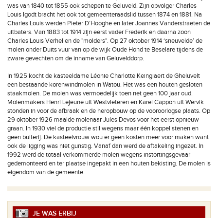
was van 1840 tot 1855 ook schepen te Geluveld. Zijn opvolger Charles
Louis Igodt bracht het ook tot gemeenteraadslid tussen 1874 en 1881. Na
Charles Louis werden Pieter D’Hooghe en later Joannes Vanderstraeten de
uitbaters. Van 1883 tot 1914 zijn eerst vader Frederik en daarna zoon
Charles Louis Verhellen de "molders". Op 27 oktober 1914 ‘sneuvelde’ de
molen onder Duits vuur van op de wijk Oude Hond te Beselare tijdens de
zware gevechten om de inname van Geluvelddorp.
In 1925 kocht de kasteeldame Léonie Charlotte Keingiaert de Gheluvelt
een bestaande korenwindmolen in Watou. Het was een houten gesloten
staakmolen. De molen was vermoedelijk toen net geen 100 jaar oud.
Molenmakers Henri Lejeune uit Westvleteren en Karel Cappon uit Wervik
stonden in voor de afbraak en de heropbouw op de vooroorlogse plaats. Op
29 oktober 1926 maalde molenaar Jules Devos voor het eerst opnieuw
graan. In 1930 viel de productie stil wegens maar één koppel stenen en
geen bulterij. De kasteelvrouw wou er geen kosten meer voor maken want
ook de ligging was niet gunstig. Vanaf dan werd de aftakeling ingezet. In
1992 werd de totaal verkommerde molen wegens instortingsgevaar
gedemonteerd en ter plaatse ingepakt in een houten bekisting. De molen is
eigendom van de gemeente.
JE WAS ERBIJ