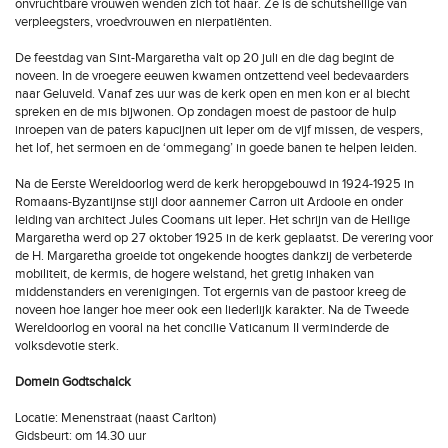
onvruchtbare vrouwen wenden zich tot haar. Ze is de schutsheilige van
verpleegsters, vroedvrouwen en nierpatiënten.
De feestdag van Sint-Margaretha valt op 20 juli en die dag begint de
noveen. In de vroegere eeuwen kwamen ontzettend veel bedevaarders
naar Geluveld. Vanaf zes uur was de kerk open en men kon er al biecht
spreken en de mis bijwonen. Op zondagen moest de pastoor de hulp
inroepen van de paters kapucijnen uit Ieper om de vijf missen, de vespers,
het lof, het sermoen en de ‘ommegang’ in goede banen te helpen leiden.
Na de Eerste Wereldoorlog werd de kerk heropgebouwd in 1924-1925 in
Romaans-Byzantijnse stijl door aannemer Carron uit Ardooie en onder
leiding van architect Jules Coomans uit Ieper. Het schrijn van de Heilige
Margaretha werd op 27 oktober 1925 in de kerk geplaatst. De verering voor
de H. Margaretha groeide tot ongekende hoogtes dankzij de verbeterde
mobiliteit, de kermis, de hogere welstand, het gretig inhaken van
middenstanders en verenigingen. Tot ergernis van de pastoor kreeg de
noveen hoe langer hoe meer ook een liederlijk karakter. Na de Tweede
Wereldoorlog en vooral na het concilie Vaticanum II verminderde de
volksdevotie sterk.
Domein Godtschalck
Locatie: Menenstraat (naast Carlton)
Gidsbeurt: om 14.30 uur