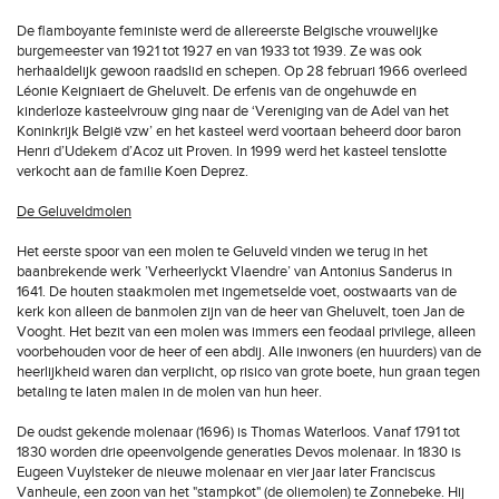
De flamboyante feministe werd de allereerste Belgische vrouwelijke
burgemeester van 1921 tot 1927 en van 1933 tot 1939. Ze was ook
herhaaldelijk gewoon raadslid en schepen. Op 28 februari 1966 overleed
Léonie Keigniaert de Gheluvelt. De erfenis van de ongehuwde en
kinderloze kasteelvrouw ging naar de ‘Vereniging van de Adel van het
Koninkrijk België vzw’ en het kasteel werd voortaan beheerd door baron
Henri d’Udekem d’Acoz uit Proven. In 1999 werd het kasteel tenslotte
verkocht aan de familie Koen Deprez.
De Geluveldmolen
Het eerste spoor van een molen te Geluveld vinden we terug in het
baanbrekende werk ’Verheerlyckt Vlaendre’ van Antonius Sanderus in
1641. De houten staakmolen met ingemetselde voet, oostwaarts van de
kerk kon alleen de banmolen zijn van de heer van Gheluvelt, toen Jan de
Vooght. Het bezit van een molen was immers een feodaal privilege, alleen
voorbehouden voor de heer of een abdij. Alle inwoners (en huurders) van de
heerlijkheid waren dan verplicht, op risico van grote boete, hun graan tegen
betaling te laten malen in de molen van hun heer.
De oudst gekende molenaar (1696) is Thomas Waterloos. Vanaf 1791 tot
1830 worden drie opeenvolgende generaties Devos molenaar. In 1830 is
Eugeen Vuylsteker de nieuwe molenaar en vier jaar later Franciscus
Vanheule, een zoon van het "stampkot" (de oliemolen) te Zonnebeke. Hij