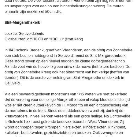
door het dak. De vloer bestaat uit beton. Hier en daar zijn nog restanten van
en uitsparingen voor een houten binnenbekisting aanwezig. De muren
binnenin zijn maximaal 50cm dik.
Sint-Margarethakerk
Locatie: Geluveldplaats
Gidsbeurten: om 10.00 en 11.00 uur (start kerk)
In 1143 schonk Diederik, graaf van Vlaanderen, aan de abdij van Zonnebeke
een stuk bos- en heidegrond in Geluveld, naast de Sint-Margarethakerk.
Deze stond boven op een heuvel midden de kleine dorpsgemeenschap.
Aan de voet van de heuvel lag een omwalde hoeve (het latere kasteel). De
abdij van Zonnebeke kreeg ook het altaarrecht van het kerkje (heffen van
tienden). Dit is de eerste vermelding van Sint-Margaretha en de kerk in
Geluveld.
Via een bewaard gebleven monstrans van 1715 weten we met zekerheid
dat de verering voor de heilige Margaretha toen al volop bloeide. In die tijd
was er het cleen autaerke van de H. Margarita en een altaarschilderij van
de martelares in de kerk. Sinds de middeleeuwen wordt zij, dankzij de
kruisvaarders, in veel kerken vereerd als een grote heilige. Na Lichtervelde
is Geluveld haar best gekende bedevaartsoord in West-Vlaanderen. Zij
wordt aanroepen tegen krampen, nierziekten, kinderziekten, kinkhoest,
kolieken, borstkwalen, gezichtsziekten en breuken. Ook zwangere en