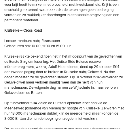
voor krijt heeft te maken met broosheid, met kwetsbaarheid. Krijt is een
onschuldig materiaal, wat maakt dat de tekeningen geen bedreiging
vormen en zo makkelijker doordringen in een sociale omgeving dan een
permanent materiaal.
Kruiseike – Cross Road
Locatie: rondpunt nabij Essostation
Gidsbeurten om: 10.00, 11.00 en 15.00 uur
Kruiseke raakte bekend, toen het in het middelpunt van de gevechten van
de Eerste Slag om Ieper lag. Het Duitse 16de Beierse reserve
infanterieregiment, waarbij Adolf Hitler diende, deed op 29 oktober 1914
een tweede poging door te breken in Kruiseke nabij Geluveld. Na drie
dagen moesten ze de gevechten staken. Op 31 oktober 1914 veroverden ze
Geluveld wel maar verloren daarbij meer dan de helft van hun
manschappen. De volgende dag namen ze Wijtschate in, maar verloren
Geluveld aan de Britten.
Op 11 november 1914 vielen de Duitsers opnieuw Ieper aan via de
Meenseweg (komende van Menen) ter hoogte van Kruiseke. Ze waren met
hun 18.000 manschappen duidelijk in de meerderheid, maar konden de
8.000 Britten die hun de toegang ontzegden niet verslaan.