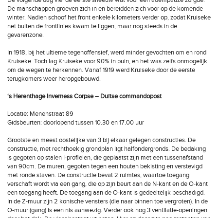
De volgende dag viel de eerste sneeuw wat voor een adempauze zorgde.
De manschappen groeven zich in en bereidden zich voor op de komende
winter. Nadien schoof het front enkele kilometers verder op, zodat Kruiseke
net buiten de frontlinies kwam te liggen, maar nog steeds in de
gevarenzone.
In 1918, bij het ultieme tegenoffensief, werd minder gevochten om en rond
Kruiseke. Toch lag Kruiseke voor 90% in puin, en het was zelfs onmogelijk
om de wegen te herkennen. Vanaf 1919 werd Kruiseke door de eerste
terugkomers weer heropgebouwd.
‘s Herenthage Inverness Corpse – Duitse commandopost
Locatie: Menenstraat 89
Gidsbeurten: doorlopend tussen 10.30 en 17.00 uur
Grootste en meest oostelijke van 3 bij elkaar gelegen constructies. De
constructie, met rechthoekig grondplan ligt halfondergronds. De bedaking
is gegoten op stalen I-profielen, die geplaatst zijn met een tussenafstand
van 90cm. De muren, gegoten tegen een houten bekisting en verstevigd
met ronde staven. De constructie bevat 2 ruimtes, waartoe toegang
verschaft wordt via een gang, die op zijn beurt aan de N-kant en de O-kant
een toegang heeft. De toegang aan de O-kant is gedeeltelijk beschadigd.
In de Z-muur zijn 2 konische vensters (die naar binnen toe vergroten). In de
O-muur (gang) is een nis aanwezig. Verder ook nog 3 ventilatie-openingen