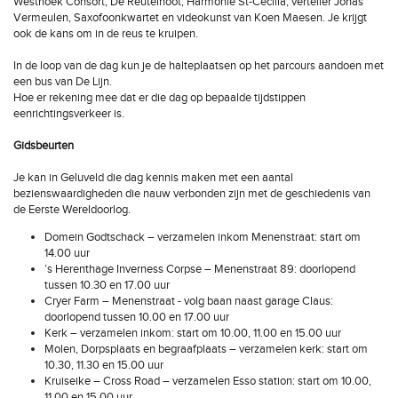
Westhoek Consort, De Reutelnoot, Harmonie St-Cecilia, verteller Jonas
Vermeulen, Saxofoonkwartet en videokunst van Koen Maesen. Je krijgt
ook de kans om in de reus te kruipen.
In de loop van de dag kun je de halteplaatsen op het parcours aandoen met
een bus van De Lijn.
Hoe er rekening mee dat er die dag op bepaalde tijdstippen
eenrichtingsverkeer is.
Gidsbeurten
Je kan in Geluveld die dag kennis maken met een aantal
bezienswaardigheden die nauw verbonden zijn met de geschiedenis van
de Eerste Wereldoorlog.
Domein Godtschack – verzamelen inkom Menenstraat: start om
14.00 uur
’s Herenthage Inverness Corpse – Menenstraat 89: doorlopend
tussen 10.30 en 17.00 uur
Cryer Farm – Menenstraat - volg baan naast garage Claus:
doorlopend tussen 10.00 en 17.00 uur
Kerk – verzamelen inkom: start om 10.00, 11.00 en 15.00 uur
Molen, Dorpsplaats en begraafplaats – verzamelen kerk: start om
10.30, 11.30 en 15.00 uur
Kruiseike – Cross Road – verzamelen Esso station: start om 10.00,
11.00 en 15.00 uur