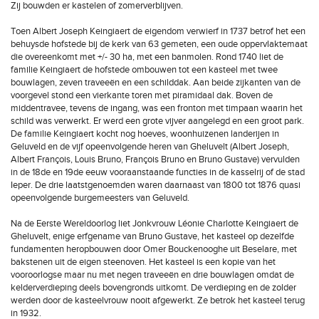
Zij bouwden er kastelen of zomerverblijven.
Toen Albert Joseph Keingiaert de eigendom verwierf in 1737 betrof het een
behuysde hofstede bij de kerk van 63 gemeten, een oude oppervlaktemaat
die overeenkomt met +/- 30 ha, met een banmolen. Rond 1740 liet de
familie Keingiaert de hofstede ombouwen tot een kasteel met twee
bouwlagen, zeven traveeën en een schilddak. Aan beide zijkanten van de
voorgevel stond een vierkante toren met piramidaal dak. Boven de
middentravee, tevens de ingang, was een fronton met timpaan waarin het
schild was verwerkt. Er werd een grote vijver aangelegd en een groot park.
De familie Keingiaert kocht nog hoeves, woonhuizenen landerijen in
Geluveld en de vijf opeenvolgende heren van Gheluvelt (Albert Joseph,
Albert François, Louis Bruno, François Bruno en Bruno Gustave) vervulden
in de 18de en 19de eeuw vooraanstaande functies in de kasselrij of de stad
Ieper. De drie laatstgenoemden waren daarnaast van 1800 tot 1876 quasi
opeenvolgende burgemeesters van Geluveld.
Na de Eerste Wereldoorlog liet Jonkvrouw Léonie Charlotte Keingiaert de
Gheluvelt, enige erfgename van Bruno Gustave, het kasteel op dezelfde
fundamenten heropbouwen door Omer Bouckenooghe uit Beselare, met
bakstenen uit de eigen steenoven. Het kasteel is een kopie van het
vooroorlogse maar nu met negen traveeën en drie bouwlagen omdat de
kelderverdieping deels bovengronds uitkomt. De verdieping en de zolder
werden door de kasteelvrouw nooit afgewerkt. Ze betrok het kasteel terug
in 1932.