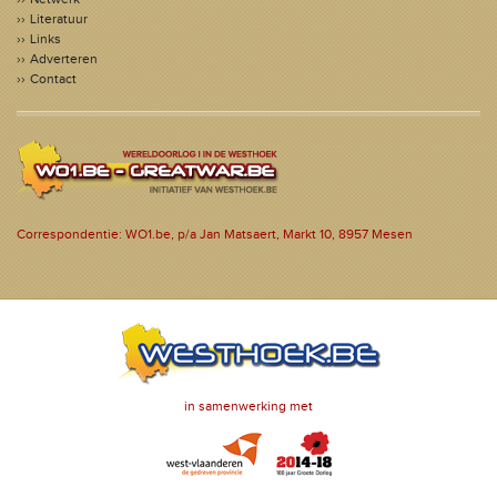
Literatuur
Links
Adverteren
Contact
Correspondentie: WO1.be, p/a Jan Matsaert, Markt 10, 8957 Mesen
in samenwerking met