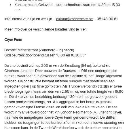
Kunstparcours Geluveld – start schoolhuis: start om 14.30 en 15.30
uur
Info: dienst vrije tijd en welzijn –
cultuur@zonnebeke.be
– 051 48 00 61
Meer info over de verschillende lokaties vind je hier:
Cryer Farm
Locatie: Menenstraat (Zandberg – bij Stock)
Gidsbeurten: doorlopend tussen 10.00 en 16.30 uur
De site bevindt zich op 200 m van de Zandberg (64 m), bekend als
Clapham Junction. Daar bouwen de Duitsers in 1916 een ondergrondse
bunker, waarnaar hun gewonden van de slaglinie bij het Hooge afgevoerd
worden. De constructie bestaat uit twee bunkers met daartussen een
ingegoten galerij op fijne golfplaten. Als Truppenverbandplatz zijn er twee
brede toegangen, waarvan één van 2,65 m, op een totale lengte van 16,80
m. De dikte van de bedakking bedraagt 1,30m en het gietwerk gebeurt
tussen rond verankeringsijzer. Als aggregaat in het beton is gebruik
gemaakt van fijne Franse kiezel en ook van lokale Reutelkeien. De site
wordt in 1917 veroverd door het 7th London Regiment o.l.v. luitenant Cryer,
naar wie de aangelegen hoeve Cryer Farm genoemd wordt. De Britten
blokken de toegangen tot de bunker af en maken een nieuwe opening aan
hun eigen kant. In de Tweede Wereldoorlog wordt de bunker nog gebruikt