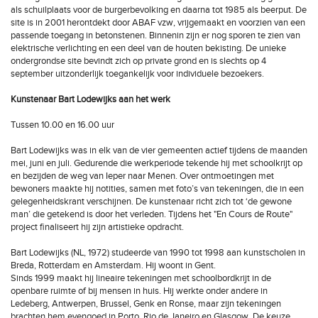
als schuilplaats voor de burgerbevolking en daarna tot 1985 als beerput. De
site is in 2001 herontdekt door ABAF vzw, vrijgemaakt en voorzien van een
passende toegang in betonstenen. Binnenin zijn er nog sporen te zien van
elektrische verlichting en een deel van de houten bekisting. De unieke
ondergrondse site bevindt zich op private grond en is slechts op 4
september uitzonderlijk toegankelijk voor individuele bezoekers.
Kunstenaar Bart Lodewijks aan het werk
Tussen 10.00 en 16.00 uur
Bart Lodewijks was in elk van de vier gemeenten actief tijdens de maanden
mei, juni en juli. Gedurende die werkperiode tekende hij met schoolkrijt op
en bezijden de weg van Ieper naar Menen. Over ontmoetingen met
bewoners maakte hij notities, samen met foto’s van tekeningen, die in een
gelegenheidskrant verschijnen. De kunstenaar richt zich tot ‘de gewone
man’ die getekend is door het verleden. Tijdens het "En Cours de Route"
project finaliseert hij zijn artistieke opdracht.
Bart Lodewijks (NL, 1972) studeerde van 1990 tot 1998 aan kunstscholen in
Breda, Rotterdam en Amsterdam. Hij woont in Gent.
Sinds 1999 maakt hij lineaire tekeningen met schoolbordkrijt in de
openbare ruimte of bij mensen in huis. Hij werkte onder andere in
Ledeberg, Antwerpen, Brussel, Genk en Ronse, maar zijn tekeningen
brachten hem evengoed in Porto, Rio de Janeiro en Glasgow. De keuze