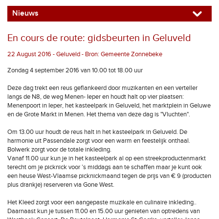
Nieuws
En cours de route: gidsbeurten in Geluveld
22 August 2016 - Geluveld - Bron: Gemeente Zonnebeke
Zondag 4 september 2016 van 10.00 tot 18.00 uur
Deze dag trekt een reus geflankeerd door muzikanten en een verteller
langs de N8, de weg Menen- Ieper en houdt halt op vier plaatsen:
Menenpoort in Ieper, het kasteelpark in Geluveld, het marktplein in Geluwe
en de Grote Markt in Menen. Het thema van deze dag is "Vluchten".
Om 13.00 uur houdt de reus halt in het kasteelpark in Geluveld. De
harmonie uit Passendale zorgt voor een warm en feestelijk onthaal.
Bolwerk zorgt voor de totale inkleding.
Vanaf 11.00 uur kun je in het kasteelpark al op een streekproductenmarkt
terecht om je picknick voor ’s middags aan te schaffen maar je kunt ook
een heuse West-Vlaamse picknickmaand tegen de prijs van € 9 (producten
plus drankje) reserveren via Gone West.
Het Kleed zorgt voor een aangepaste muzikale en culinaire inkleding..
Daarnaast kun je tussen 11.00 en 15.00 uur genieten van optredens van