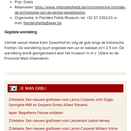
Prijs: Gratis
Reserveren:
https://www.inflandersfields.be/nl/programma-1/ontdek-
de-archeologie-van-de-eerste-wereldoorlog
Organisatie: In Flanders Fields Museum, tel: +32 57 239220, e-
mail:
flandersfields@ieper.be
Gegidste wandeling
Vertrek vanuit Hoeve Klein Zwaanhof en volg de gids langs de historische
frontlijn. De wandeling duurt ongeveer een uur en beslaat zo'n 2,5 km. De
wandeling wordt georganiseerd door het museum m.m.v. UGent en de
Provincie West-Vlaanderen.
JE WAS ERBIJ
Zillebeke:
Een nieuwe grafsteen voor Lance Corporal John Edgar
Springate MM en Serjeant Ernest Albert Stevens
Ieper:
Begrafenis Franse soldaten
Zillebeke:
Een nieuwe grafsteen voor Lieutenant Leslie Harvey
Zillebeke:
Een nieuwe grafsteen voor Lance Corporal William Voice