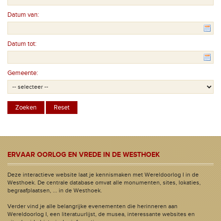
Datum van:
Datum tot:
Gemeente:
ERVAAR OORLOG EN VREDE IN DE WESTHOEK
Deze interactieve website laat je kennismaken met Wereldoorlog I in de
Westhoek. De centrale database omvat alle monumenten, sites, lokaties,
begraafplaatsen, ... in de Westhoek.
Verder vind je alle belangrijke evenementen die herinneren aan
Wereldoorlog I, een literatuurlijst, de musea, interessante websites en