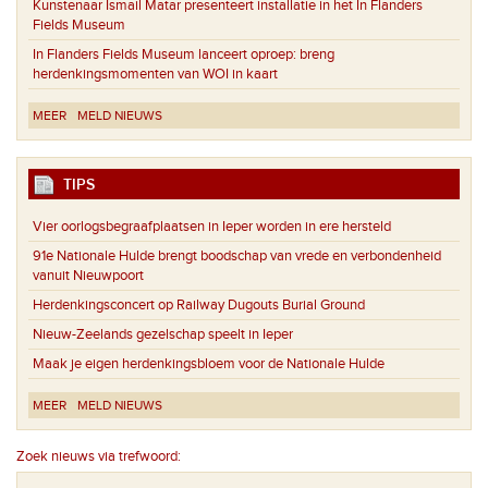
Kunstenaar Ismail Matar presenteert installatie in het In Flanders
Fields Museum
In Flanders Fields Museum lanceert oproep: breng
herdenkingsmomenten van WOI in kaart
MEER
MELD NIEUWS
TIPS
Vier oorlogsbegraafplaatsen in Ieper worden in ere hersteld
91e Nationale Hulde brengt boodschap van vrede en verbondenheid
vanuit Nieuwpoort
Herdenkingsconcert op Railway Dugouts Burial Ground
Nieuw-Zeelands gezelschap speelt in Ieper
Maak je eigen herdenkingsbloem voor de Nationale Hulde
MEER
MELD NIEUWS
Zoek nieuws via trefwoord: