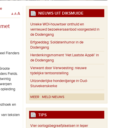
te
NIEUWS UIT DIKSMUIDE
A
A
A
Unieke WOI-houwitser onthuld en
 met
vernieuwd bezoekersaanbod voorgesteld in
de Dodengang
Erfgoeddag: Soldatenhumor in de
Dodengang
eel Flanders
Herdenkingsmoment ‘Het Laatste Appèl’ in
de Dodengang
Verwant door Verwoesting: nieuwe
 Groote
tijdelijke tentoonstelling
ders Fields.
twintig
Uitzonderlijke honderdjarige in Oud-
twerpen
Stuivekenskerke
opleiding
MEER
MELD NIEUWS
Westhoek en
TIPS
 van teksten
Vier oorlogsbegraafplaatsen in Ieper