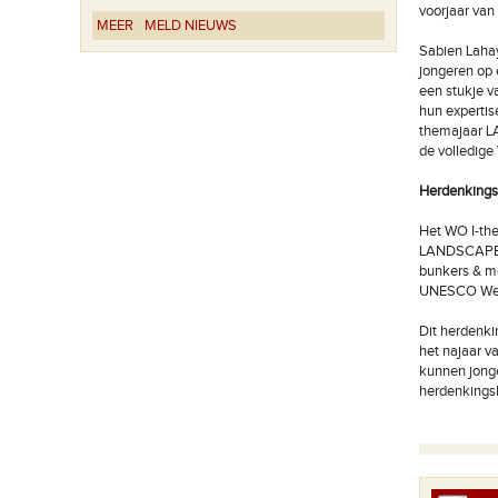
voorjaar van
MEER
MELD NIEUWS
Sabien Laha
jongeren op 
een stukje v
hun expertis
themajaar LA
de volledige
Herdenkings
Het WO I-th
LANDSCAPES b
bunkers & mo
UNESCO Wer
Dit herdenki
het najaar v
kunnen jonge
herdenkingsl