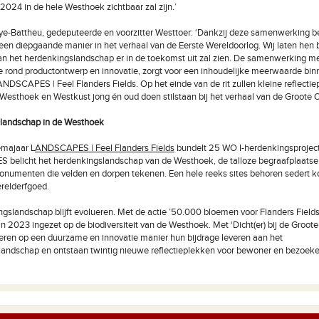
 2024 in de hele Westhoek zichtbaar zal zijn.’
ye-Battheu, gedeputeerde en voorzitter Westtoer: ‘Dankzij deze samenwerking 
een diepgaande manier in het verhaal van de Eerste Wereldoorlog. Wij laten hen
an het herdenkingslandschap er in de toekomst uit zal zien. De samenwerking m
e rond productontwerp en innovatie, zorgt voor een inhoudelijke meerwaarde bin
NDSCAPES | Feel Flanders Fields. Op het einde van de rit zullen kleine reflectie
 Westhoek en Westkust jong én oud doen stilstaan bij het verhaal van de Groote O
landschap in de Westhoek
emajaar L
ANDSCAPES | Feel Flanders Fields
bundelt 25 WO I-herdenkingsprojec
elicht het herdenkingslandschap van de Westhoek, de talloze begraafplaatsen
numenten die velden en dorpen tekenen. Een hele reeks sites behoren sedert ko
elderfgoed.
ngslandschap blijft evolueren. Met de actie ’50.000 bloemen voor Flanders Fields
an 2023 ingezet op de biodiversiteit van de Westhoek. Met ‘Dicht(er) bij de Groote
ren op een duurzame en innovatie manier hun bijdrage leveren aan het
andschap en ontstaan twintig nieuwe reflectieplekken voor bewoner en bezoeke