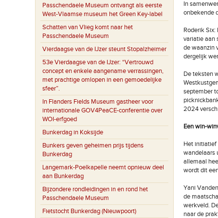
In samenwerk
Passchendaele Museum ontvangt als eerste
onbekende di
West-Vlaamse museum het Green Key-label
Schatten van Vlieg komt naar het
Roderik Six:
Passchendaele Museum
variatie aan
de waanzin v
Vierdaagse van de IJzer steunt Stopalzheimer
dergelijk wer
53e Vierdaagse van de IJzer: “Vertrouwd
concept en enkele aangename verrassingen,
De teksten w
met prachtige omlopen in een gemoedelijke
Westkustgem
sfeer”.
september t
picknickbank
In Flanders Fields Museum gastheer voor
2024 verschi
internationale GOV4PeaCE-conferentie over
WOI-erfgoed
Een win-win
Bunkerdag in Koksijde
Het initiatie
Bunkers geven geheimen prijs tijdens
wandelaars u
Bunkerdag
allemaal hee
Langemark-Poelkapelle neemt opnieuw deel
wordt dit ee
aan Bunkerdag
Yani Vandenb
Bijzondere rondleidingen in en rond het
de maatschap
Passchendaele Museum
werkveld. De
Fietstocht Bunkerdag (Nieuwpoort)
naar de prak