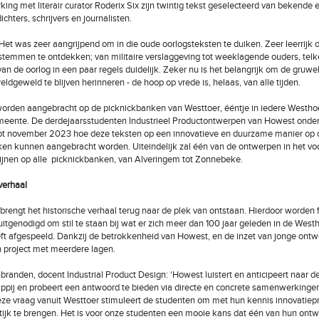
ing met literair curator Roderix Six zijn twintig tekst geselecteerd van bekende 
chters, schrijvers en journalisten.
 Het was zeer aangrijpend om in die oude oorlogsteksten te duiken. Zeer leerrijk
 stemmen te ontdekken; van militaire verslaggeving tot weeklagende ouders, tel
an de oorlog in een paar regels duidelijk. Zeker nu is het belangrijk om de gruwe
eldgeweld te blijven herinneren - de hoop op vrede is, helaas, van alle tijden.
orden aangebracht op de picknickbanken van Westtoer, ééntje in iedere Westho
eente. De derdejaarsstudenten Industrieel Productontwerpen van Howest onde
ot november 2023 hoe deze teksten op een innovatieve en duurzame manier op 
en kunnen aangebracht worden. Uiteindelijk zal één van de ontwerpen in het vo
jnen op alle picknickbanken, van Alveringem tot Zonnebeke.
verhaal
f brengt het historische verhaal terug naar de plek van ontstaan. Hierdoor worden 
itgenodigd om stil te staan bij wat er zich meer dan 100 jaar geleden in de West
ft afgespeeld. Dankzij de betrokkenheid van Howest, en de inzet van jonge ontw
n project met meerdere lagen.
randen, docent Industrial Product Design: ‘Howest luistert en anticipeert naar 
pij en probeert een antwoord te bieden via directe en concrete samenwerkinge
ze vraag vanuit Westtoer stimuleert de studenten om met hun kennis innovatie
tijk te brengen. Het is voor onze studenten een mooie kans dat één van hun ontw