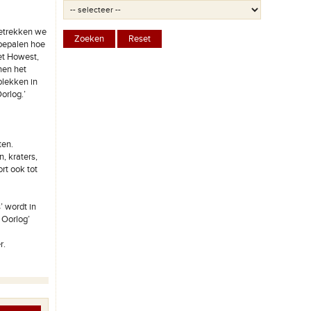
betrekken we
 bepalen hoe
et Howest,
nen het
plekken in
orlog.’
ten.
, kraters,
rt ook tot
’ wordt in
 Oorlog’
r.