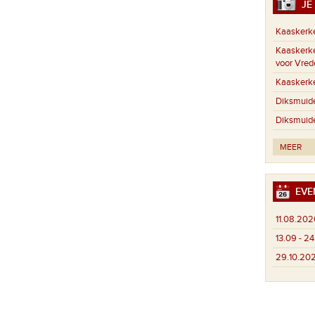
JE 
Kaaskerk
Kaaskerk
voor Vred
Kaaskerk
Diksmuid
Diksmuid
MEER
EVE
11.08.202
13.09 - 2
29.10.20