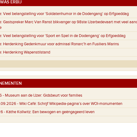
WAS ERBIJ
e:
Veel belangstelling voor ‘Soldatenhumor in de Dodengang’ op Erfgoeddag
e:
Gastspreker Marc Van Ranst blikvanger op 98ste IJzerbedevaart met veel aan
e
e:
Veel belangstelling voor ‘Sport en Spel in de Dodengang’ op Erfgoeddag
e:
Herdenking Gedenkmuur voor admiraal Ronarc'h en Fusiliers Marins
e:
Herdenking Wapenstilstand
NEMENTEN
6 -
Museum aan de IJzer: Gidsbeurt voor families
4.09.2026 -
Wiki Café: Schrijf Wikipedia-pagina’s over WOI-monumenten
26 -
Käthe Kollwitz: Een bewogen en geëngageerd leven