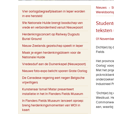
Nieuws
S
›
Vier oorlogsbegraafplaatsen in Ieper worden
Wereldoorlo
in ere hersteld
Student
91e Nationale Hulde brengt boodschap van
vrede en verbondenheid vanuit Nieuwpoort
teksten
Herdenkingsconcert op Railway Dugouts
Burial Ground
01 November
Nieuw-Zeelands gezelschap speelt in Ieper
Dicht(er) b
Fields
Maak je eigen herdenkingsbloem voor de
Nationale Hulde
Het provinci
Vredesduif aan de Duinenkapel (Nieuwpoort)
Oorlog’ voor
Met het proje
Nieuwe foto-expo belicht sporen Grote Oorlog
picknickbank
De Canadese regering eert negen Belgische
onderzoeken
vrijwilligers
Industrieel 
Kunstenaar Ismail Matar presenteert
‘Dicht(er) b
installatie in het In Flanders Fields Museum
Westkust. He
In Flanders Fields Museum lanceert oproep:
Commonwealt
breng herdenkingsmomenten van WOI in
aan, waarbij 
kaart