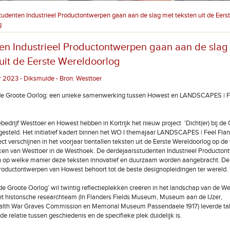
tudenten Industrieel Productontwerpen gaan aan de slag met teksten uit de Eers
g
en Industrieel Productontwerpen gaan aan de slag
 uit de Eerste Wereldoorlog
 2023 - Diksmuide - Bron: Westtoer
ij de Groote Oorlog: een unieke samenwerking tussen Howest en LANDSCAPES | F
ebedrijf Westtoer en Howest hebben in Kortrijk het nieuw project ‘Dicht(er) bij de
gesteld. Het initiatief kadert binnen het WO I themajaar LANDSCAPES | Feel Flan
ct verschijnen in het voorjaar tientallen teksten uit de Eerste Wereldoorlog op de 
en van Westtoer in de Westhoek. De derdejaarsstudenten Industrieel Producton
 op welke manier deze teksten innovatief en duurzaam worden aangebracht. De 
Productontwerpen van Howest behoort tot de beste designopleidingen ter wereld.
ij de Groote Oorlog’ wil twintig reflectieplekken creëren in het landschap van de 
t historische researchteam (In Flanders Fields Museum, Museum aan de IJzer,
h War Graves Commission en Memorial Museum Passendaele 1917) leverde tal
de relatie tussen geschiedenis en de specifieke plek duidelijk is.