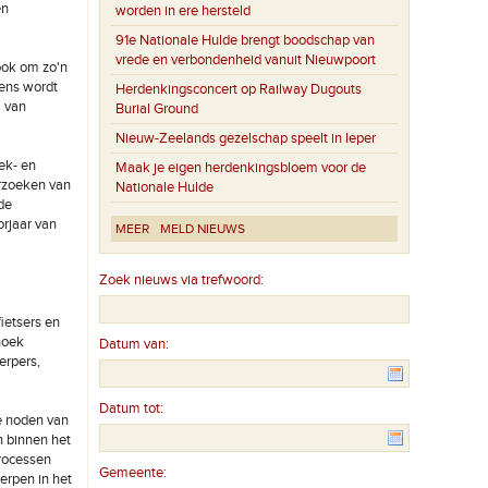
en
worden in ere hersteld
91e Nationale Hulde brengt boodschap van
vrede en verbondenheid vanuit Nieuwpoort
 ook om zo'n
kens wordt
Herdenkingsconcert op Railway Dugouts
l van
Burial Ground
Nieuw-Zeelands gezelschap speelt in Ieper
ek- en
Maak je eigen herdenkingsbloem voor de
rzoeken van
Nationale Hulde
de
orjaar van
MEER
MELD NIEUWS
Zoek nieuws via trefwoord:
fietsers en
hoek
Datum van:
erpers,
Datum tot:
de noden van
n binnen het
processen
Gemeente:
erpen in het