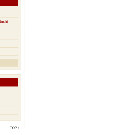
dacht
TOP ↑