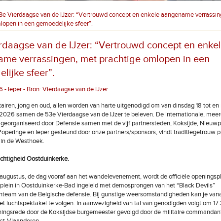
3e Vierdaagse van de IJzer: “Vertrouwd concept en enkele aangename verrassin
lopen in een gemoedelijke sfeer”.
rdaagse van de IJzer: “Vertrouwd concept en enke
me verrassingen, met prachtige omlopen in een
lijke sfeer”.
 - Ieper - Bron: Vierdaagse van de IJzer
itairen, jong en oud, allen worden van harte uitgenodigd om van dinsdag 18 tot en
2026 samen de 53e Vierdaagse van de IJzer te beleven. De internationale, mee
georganiseerd door Defensie samen met de vijf partnersteden, Koksijde, Nieuwp
operinge en Ieper gesteund door onze partners/sponsors, vindt traditiegetrouw p
 in de Westhoek.
chtigheid Oostduinkerke.
ugustus, de dag vooraf aan het wandelevenement, wordt de officiële openingsp
dplein in Oostduinkerke-Bad ingeleid met demosprongen van het “Black Devils”
nteam van de Belgische defensie. Bij gunstige weersomstandigheden kan je vana
et luchtspektakel te volgen. In aanwezigheid van tal van genodigden volgt om 17
eningsrede door de Koksijdse burgemeester gevolgd door de militaire commandan