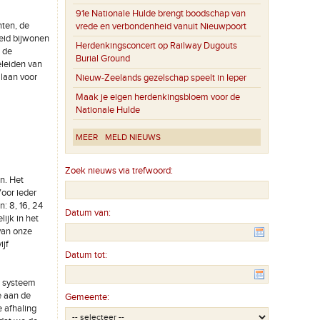
91e Nationale Hulde brengt boodschap van
nten, de
vrede en verbondenheid vanuit Nieuwpoort
eid bijwonen
Herdenkingsconcert op Railway Dugouts
n de
Burial Ground
eleiden van
 laan voor
Nieuw-Zeelands gezelschap speelt in Ieper
Maak je eigen herdenkingsbloem voor de
Nationale Hulde
MEER
MELD NIEUWS
Zoek nieuws via trefwoord:
n. Het
Voor ieder
: 8, 16, 24
Datum van:
ijk in het
van onze
ijf
Datum tot:
e systeem
e aan de
Gemeente:
e afhaling