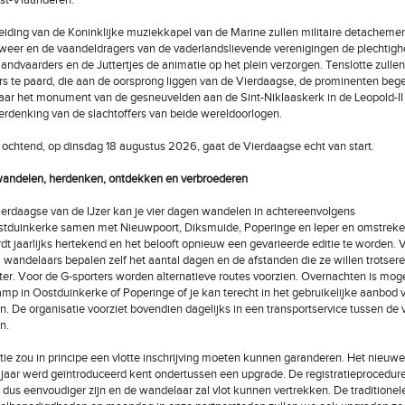
st-Vlaanderen.
iding van de Koninklijke muziekkapel van de Marine zullen militaire detacheme
weer en de vaandeldragers van de vaderlandslievende verenigingen de plechtigh
slandvaarders en de Juttertjes de animatie op het plein verzorgen. Tenslotte zulle
rs te paard, die aan de oorsprong liggen van de Vierdaagse, de prominenten beg
aar het monument van de gesneuvelden aan de Sint-Niklaaskerk in de Leopold-II
erdenking van de slachtoffers van beide wereldoorlogen.
ochtend, op dinsdag 18 augustus 2026, gaat de Vierdaagse echt van start.
wandelen, herdenken, ontdekken en verbroederen
ierdaagse van de IJzer kan je vier dagen wandelen in achtereenvolgens
stduinkerke samen met Nieuwpoort, Diksmuide, Poperinge en Ieper en omstreke
dt jaarlijks hertekend en het belooft opnieuw een gevarieerde editie te worden. 
: wandelaars bepalen zelf het aantal dagen en de afstanden die ze willen trotseren
ter. Voor de G-sporters worden alternatieve routes voorzien. Overnachten is mogel
p in Oostduinkerke of Poperinge of je kan terecht in het gebruikelijke aanbod 
n. De organisatie voorziet bovendien dagelijks in een transportservice tussen de v
n.
tie zou in principe een vlotte inschrijving moeten kunnen garanderen. Het nieuw
 jaar werd geïntroduceerd kent ondertussen een upgrade. De registratieprocedur
l dus eenvoudiger zijn en de wandelaar zal vlot kunnen vertrekken. De traditionel