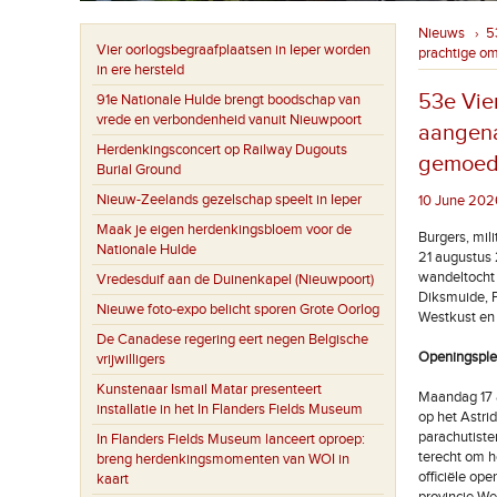
Nieuws
5
›
Vier oorlogsbegraafplaatsen in Ieper worden
prachtige om
in ere hersteld
53e Vie
91e Nationale Hulde brengt boodschap van
vrede en verbondenheid vanuit Nieuwpoort
aangena
Herdenkingsconcert op Railway Dugouts
gemoede
Burial Ground
Nieuw-Zeelands gezelschap speelt in Ieper
10 June 2026
Maak je eigen herdenkingsbloem voor de
Burgers, mil
Nationale Hulde
21 augustus 
wandeltocht 
Vredesduif aan de Duinenkapel (Nieuwpoort)
Diksmuide, P
Nieuwe foto-expo belicht sporen Grote Oorlog
Westkust en
De Canadese regering eert negen Belgische
Openingsple
vrijwilligers
Kunstenaar Ismail Matar presenteert
Maandag 17 a
installatie in het In Flanders Fields Museum
op het Astri
parachutiste
In Flanders Fields Museum lanceert oproep:
terecht om h
breng herdenkingsmomenten van WOI in
officiële op
kaart