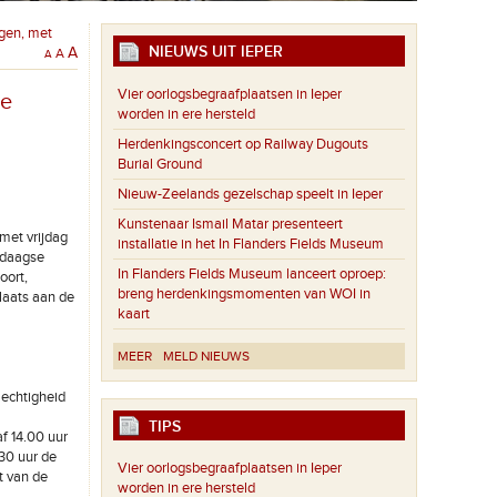
gen, met
NIEUWS UIT IEPER
A
A
A
Vier oorlogsbegraafplaatsen in Ieper
le
worden in ere hersteld
Herdenkingsconcert op Railway Dugouts
Burial Ground
Nieuw-Zeelands gezelschap speelt in Ieper
Kunstenaar Ismail Matar presenteert
 met vrijdag
installatie in het In Flanders Fields Museum
rdaagse
In Flanders Fields Museum lanceert oproep:
oort,
breng herdenkingsmomenten van WOI in
laats aan de
kaart
MEER
MELD NIEUWS
lechtigheid
TIPS
f 14.00 uur
.30 uur de
Vier oorlogsbegraafplaatsen in Ieper
t van de
worden in ere hersteld