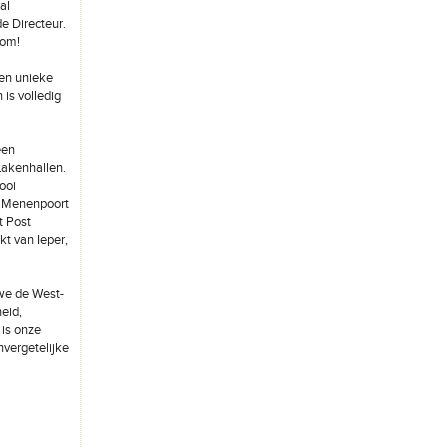
al
e Directeur.
kom!
een unieke
is volledig
een
Lakenhallen.
ooi
e Menenpoort
t Post
kt van Ieper,
we de West-
eid,
 is onze
vergetelijke