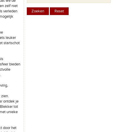
dat we de
n zelf niet
ls verleden
 mogelijk
ne
ets leuker
t startschot
ls
 sfeer bieden
ctvolle
.
ving,
 zien.
ar ontdek je
Blekker tot
 met unieke
t door het