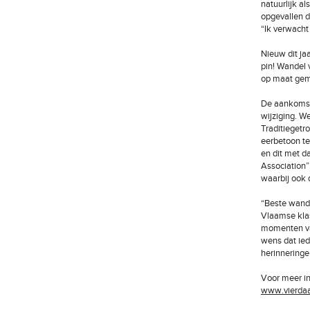
natuurlijk a
opgevallen d
“Ik verwacht
Nieuw dit ja
pin! Wandel 
op maat gema
De aankomst 
wijziging. W
Traditiegetr
eerbetoon t
en dit met d
Association”
waarbij ook d
“Beste wande
Vlaamse klas
momenten van
wens dat ied
herinneringe
Voor meer in
www.vierda