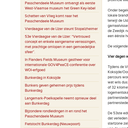
provincie We
Passchendaele Museum ontvangt als eerste
West-Vlaamse museum het Green Key-label
Onder begele
lokale brand
Schatten van Vlieg komt naar het
terwijl de IJ
Passchendaele Museum
garnaalvisse
Vierdaagse van de IJzer steunt Stopalzheimer
de Zeedijk n
een éérste h
53e Vierdaagse van de IJzer: “Vertrouwd
concept en enkele aangename verrassingen,
De volgende 
met prachtige omlopen in een gemoedelijke
sfeer”.
Vier dagen 
In Flanders Fields Museum gastheer voor
internationale GOV4PeaCE-conferentie over
Tijdens de V
WOI-erfgoed
Koksijde/Oo
parcours wor
Bunkerdag in Koksijde
wat wils dus
Bunkers geven geheimen prijs tijdens
of 32 kilome
Bunkerdag
logementskam
partnerstede
Langemark-Poelkapelle neemt opnieuw deel
partnerstede
aan Bunkerdag
Bijzondere rondleidingen in en rond het
De 53ste edi
Passchendaele Museum
dat verleden
startzone za
Fietstocht Bunkerdag (Nieuwpoort)