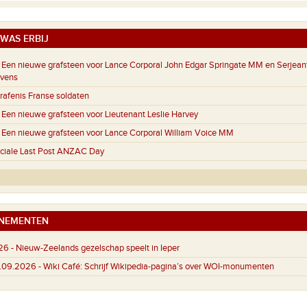
WAS ERBIJ
Een nieuwe grafsteen voor Lance Corporal John Edgar Springate MM en Serjeant
evens
afenis Franse soldaten
Een nieuwe grafsteen voor Lieutenant Leslie Harvey
Een nieuwe grafsteen voor Lance Corporal William Voice MM
ciale Last Post ANZAC Day
NEMENTEN
26 -
Nieuw-Zeelands gezelschap speelt in Ieper
4.09.2026 -
Wiki Café: Schrijf Wikipedia-pagina’s over WOI-monumenten