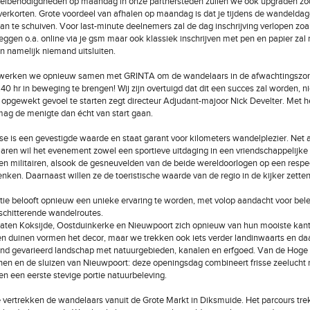
elbenodigdheden op maandag in onze partnersteden zullen we ook upgraden zo
verkorten. Grote voordeel van afhalen op maandag is dat je tijdens de wandeldage
an te schuiven. Voor last-minute deelnemers zal de dag inschrijving verlopen zoa
 zeggen o.a. online via je gsm maar ook klassiek inschrijven met pen en papier zal
en namelijk niemand uitsluiten.
r werken we opnieuw samen met GRINTA om de wandelaars in de afwachtingszo
40 hr in beweging te brengen! Wij zijn overtuigd dat dit een succes zal worden, ni
opgewekt gevoel te starten zegt directeur Adjudant-majoor Nick Develter. Met he
ag de menigte dan écht van start gaan.
e is een gevestigde waarde en staat garant voor kilometers wandelplezier. Net a
aren wil het evenement zowel een sportieve uitdaging in een vriendschappelijke
en militairen, alsook de gesneuvelden van de beide wereldoorlogen op een respe
nken. Daarnaast willen ze de toeristische waarde van de regio in de kijker zetten
tie belooft opnieuw een unieke ervaring te worden, met volop aandacht voor bele
schitterende wandelroutes.
aten Koksijde, Oostduinkerke en Nieuwpoort zich opnieuw van hun mooiste kant
en duinen vormen het decor, maar we trekken ook iets verder landinwaarts en da
nd gevarieerd landschap met natuurgebieden, kanalen en erfgoed. Van de Hoge 
en en de sluizen van Nieuwpoort: deze openingsdag combineert frisse zeelucht
n een eerste stevige portie natuurbeleving.
vertrekken de wandelaars vanuit de Grote Markt in Diksmuide. Het parcours trek