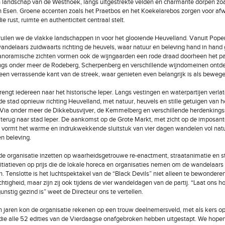
n landschap van de Westhoek, langs uitgestrekte velden en charmante dorpen zoa
 Esen. Groene accenten zoals het Praetbos en het Koekelarebos zorgen voor afwi
e rust, ruimte en authenticiteit centraal stelt.
ruilen we de vlakke landschappen in voor het glooiende Heuvelland. Vanuit Pope
andelaars zuidwaarts richting de heuvels, waar natuur en beleving hand in hand
anoramische zichten vormen ook de wijngaarden een rode draad doorheen het pa
ngs onder meer de Rodeberg, Scherpenberg en verschillende wijndomeinen ontd
en verrassende kant van de streek, waar genieten even belangrijk is als bewege
rengt iedereen naar het historische Ieper. Langs vestingen en waterpartijen verla
e stad opnieuw richting Heuvelland, met natuur, heuvels en stille getuigen van h
. Via onder meer de Dikkebusvijver, de Kemmelberg en verschillende herdenkingss
 terug naar stad Ieper. De aankomst op de Grote Markt, met zicht op de imposan
 vormt het warme en indrukwekkende sluitstuk van vier dagen wandelen vol natu
n beleving.
t de organisatie inzetten op waarheidsgetrouwe re-enactment, straatanimatie en st
nitiatieven op prijs die de lokale horeca en organisaties nemen om de wandelaars 
 Tenslotte is het luchtspektakel van de “Black Devils” niet alleen te bewonderen
htigheid, maar zijn zij ook tijdens de vier wandeldagen van de partij. “Laat ons 
unstig gezind is” weet de Directeur ons te vertellen.
 jaren kon de organisatie rekenen op een trouw deelnemersveld, met als kers op
ie alle 52 edities van de Vierdaagse onafgebroken hebben uitgestapt. We hope