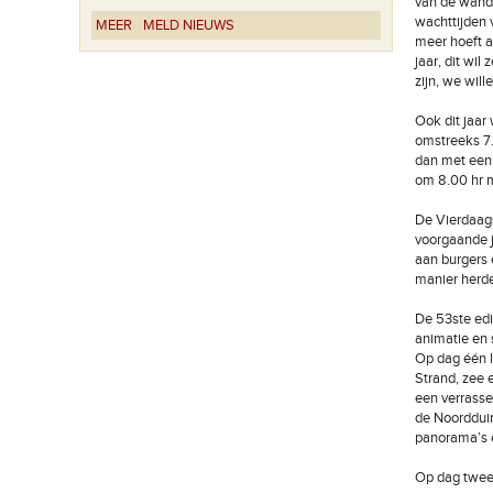
van de wand
wachttijden 
MEER
MELD NIEUWS
meer hoeft a
jaar, dit wil
zijn, we will
Ook dit jaa
omstreeks 7.
dan met een 
om 8.00 hr m
De Vierdaags
voorgaande j
aan burgers 
manier herde
De 53ste edi
animatie en 
Op dag één l
Strand, zee 
een verrasse
de Noordduin
panorama’s e
Op dag twee 