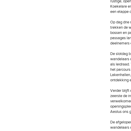
rustige, ope
Koekelare en
een etappe di
Op dag drie 
trekken de w
bossen en p
passages la
deelnemers e
De slotdag b
wandelaars d
als leidraad
het parcours
Lakenhallen,
ontdekking e
Verder blijf
zeerste de i
verwelkomen.
openingsplec
Aeolus ons g
De afgelopen
wandelaars d