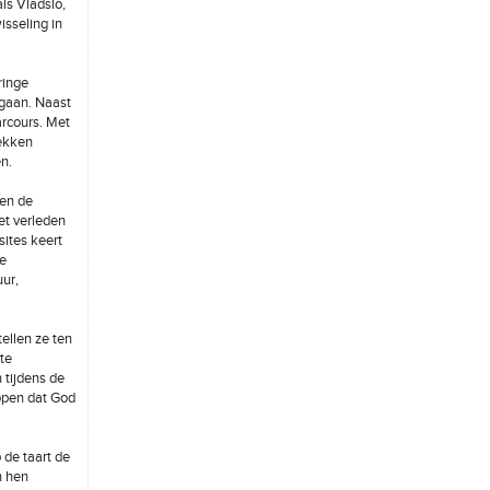
ls Vladslo,
sseling in
ringe
 gaan. Naast
rcours. Met
ekken
n.
ten de
et verleden
ites keert
te
ur,
ellen ze ten
te
 tijdens de
hopen dat God
 de taart de
n hen