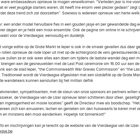
ls ware ambassadeurs opnieuw te mogen verwelkomen. “Verleden jaar is me voor
at er veel jeugdige starters waren, dit heeft me enorm veel plezier gedaan” zegt d
 dat deze trend zich zal doorzetten”. Sowieso is iedereen opnieuw van harte wel
ar: een ander model hervulbare fles in een gouden jasje en per gewandelde dag 
vier dagen en je hebt een mooi ensemble. Ook de pagina om online in te schrijven 
akt voor de Vierdaagse, eenvoudig en duidelijk.
vorige editie op de Grote Markt te Ieper is ook in de smaak gevallen dus daar g
e rollen opnieuw de rode loper uit met op de achtergrond de vers gerestaureerde 
ouw zullen ze er ook weer alles aan doen om tijdens de laatste wandel dag een m
e brengen aan de gesneuvelden met de Last Post ceremonie om 16.00 uur aan d
ank aan de stad Ieper, “the Commonwealth War Graves Commission” en “the Las
. Traditioneel wordt de Vierdaagse afgesloten met een slotdefilé op de Grote Mar
e wandelaars kunnen aansluiten bij het militair defilé.
lvrienden, sympathisanten, met de steun van onze sponsors en partners willen 
sieker, de Vierdaagse van de IJzer opnieuw laten schitteren door sfeer, gezelligh
 ingetogenheid en mooie locaties” geeft de Directeur mee als boodschap. “Het
ereen zich kan amuseren, lachen en genieten om dan huiswaarts te keren met on
n en minstens één mooi aandenken. Hopelijk tot binnenkort!”
fo en inschrijvingen kan je terecht op de website van de Vierdaagse van de IJzer
agse.be