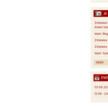
JE 
Zillebeke:
Albert St
Ieper:
Begr
Zillebeke:
Zillebeke:
Ieper:
Spe
MEER
EVE
03.09.20
13.09 - 2