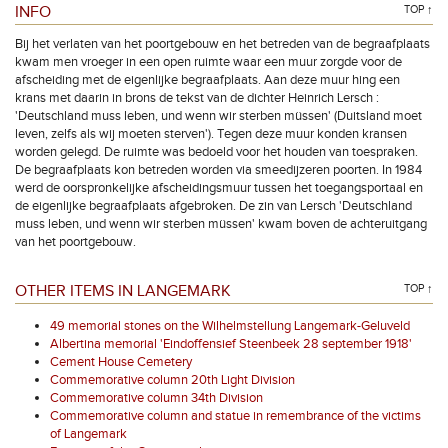
INFO
TOP ↑
Bij het verlaten van het poortgebouw en het betreden van de begraafplaats
kwam men vroeger in een open ruimte waar een muur zorgde voor de
afscheiding met de eigenlijke begraafplaats. Aan deze muur hing een
krans met daarin in brons de tekst van de dichter Heinrich Lersch :
'Deutschland muss leben, und wenn wir sterben müssen' (Duitsland moet
leven, zelfs als wij moeten sterven'). Tegen deze muur konden kransen
worden gelegd. De ruimte was bedoeld voor het houden van toespraken.
De begraafplaats kon betreden worden via smeedijzeren poorten. In 1984
werd de oorspronkelijke afscheidingsmuur tussen het toegangsportaal en
de eigenlijke begraafplaats afgebroken. De zin van Lersch 'Deutschland
muss leben, und wenn wir sterben müssen' kwam boven de achteruitgang
van het poortgebouw.
OTHER ITEMS IN LANGEMARK
TOP ↑
49 memorial stones on the Wilhelmstellung Langemark-Geluveld
Albertina memorial 'Eindoffensief Steenbeek 28 september 1918'
Cement House Cemetery
Commemorative column 20th Light Division
Commemorative column 34th Division
Commemorative column and statue in remembrance of the victims
of Langemark