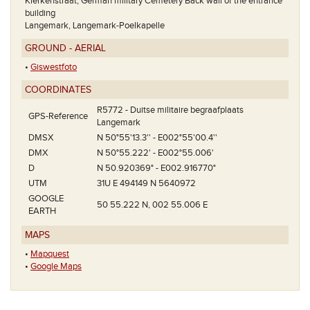
Klerkenstraat, German military Cemetery Back wall of the entrance
building
Langemark, Langemark-Poelkapelle
GROUND - AERIAL
•
Giswestfoto
COORDINATES
R5772 - Duitse militaire begraafplaats
GPS-Reference
Langemark
DMSX
N 50°55'13.3'' - E002°55'00.4''
DMX
N 50°55.222' - E002°55.006'
D
N 50.920369° - E002.916770°
UTM
31U E 494149 N 5640972
GOOGLE
50 55.222 N, 002 55.006 E
EARTH
MAPS
•
Mapquest
•
Google Maps