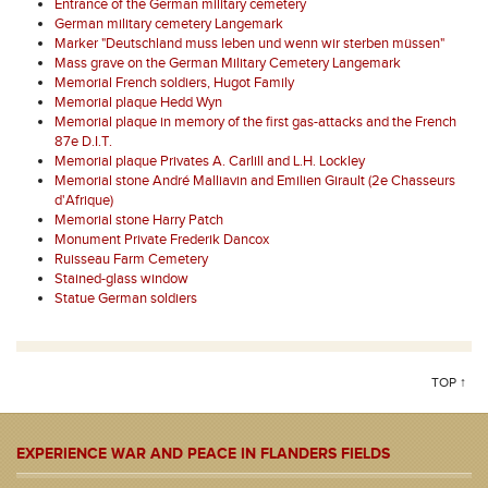
Entrance of the German military cemetery
German military cemetery Langemark
Marker "Deutschland muss leben und wenn wir sterben müssen"
Mass grave on the German Military Cemetery Langemark
Memorial French soldiers, Hugot Family
Memorial plaque Hedd Wyn
Memorial plaque in memory of the first gas-attacks and the French
87e D.I.T.
Memorial plaque Privates A. Carlill and L.H. Lockley
Memorial stone André Malliavin and Emilien Girault (2e Chasseurs
d'Afrique)
Memorial stone Harry Patch
Monument Private Frederik Dancox
Ruisseau Farm Cemetery
Stained-glass window
Statue German soldiers
TOP ↑
EXPERIENCE WAR AND PEACE IN FLANDERS FIELDS