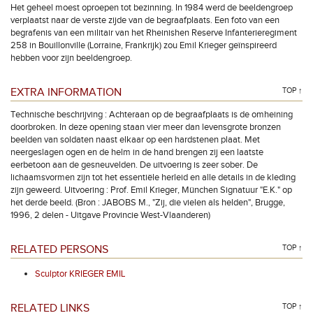
Het geheel moest oproepen tot bezinning. In 1984 werd de beeldengroep
verplaatst naar de verste zijde van de begraafplaats. Een foto van een
begrafenis van een militair van het Rheinishen Reserve Infanterieregiment
258 in Bouillonville (Lorraine, Frankrijk) zou Emil Krieger geïnspireerd
hebben voor zijn beeldengroep.
EXTRA INFORMATION
TOP ↑
Technische beschrijving : Achteraan op de begraafplaats is de omheining
doorbroken. In deze opening staan vier meer dan levensgrote bronzen
beelden van soldaten naast elkaar op een hardstenen plaat. Met
neergeslagen ogen en de helm in de hand brengen zij een laatste
eerbetoon aan de gesneuvelden. De uitvoering is zeer sober. De
lichaamsvormen zijn tot het essentiële herleid en alle details in de kleding
zijn geweerd. Uitvoering : Prof. Emil Krieger, München Signatuur "E.K." op
het derde beeld. (Bron : JABOBS M., "Zij, die vielen als helden", Brugge,
1996, 2 delen - Uitgave Provincie West-Vlaanderen)
RELATED PERSONS
TOP ↑
Sculptor KRIEGER EMIL
RELATED LINKS
TOP ↑