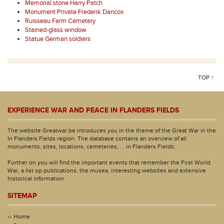
Memorial stone Harry Patch
Monument Private Frederik Dancox
Ruisseau Farm Cemetery
Stained-glass window
Statue German soldiers
TOP ↑
EXPERIENCE WAR AND PEACE IN FLANDERS FIELDS
The website Greatwar.be introduces you in the theme of the Great War in the
In Flanders Fields region. The database contains an overview of all
monuments, sites, locations, cemeteries, ... in Flanders Fields.
Further on you will find the important events that remember the First World
War, a list op publications, the musea, interesting websites and extensive
historical information.
SITEMAP
Home