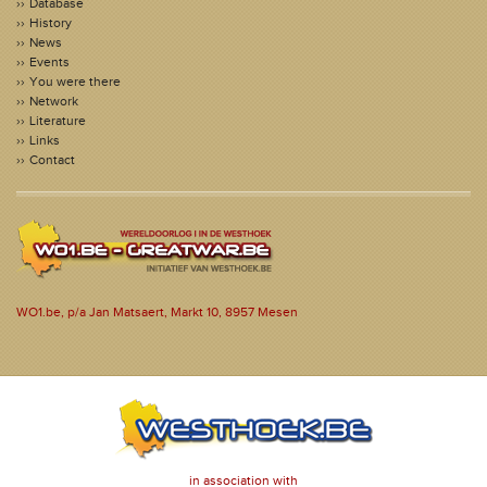
Database
History
News
Events
You were there
Network
Literature
Links
Contact
WO1.be, p/a Jan Matsaert, Markt 10, 8957 Mesen
in association with