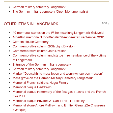
German military cemetery Langemark
The German military cemetery (Open Monumentsday)
OTHER ITEMS IN LANGEMARK
TOP ↑
49 memorial stones on the Wilhelmstellung Langemark-Geluveld
Albertina memorial 'Eindoffensief Steenbeek 28 september 1918'
Cement House Cemetery
Commemorative column 20th Light Division
Commemorative column 34th Division
Commemorative column and statue in remembrance of the victims
of Langemark
Entrance of the German military cemetery
German military cemetery Langemark
Marker "Deutschland muss leben und wenn wir sterben müssen"
Mass grave on the German Military Cemetery Langemark
Memorial French soldiers, Hugot Family
Memorial plaque Hedd Wyn
Memorial plaque in memory of the first gas-attacks and the French
87e D.I.T.
Memorial plaque Privates A. Carlill and L.H. Lockley
Memorial stone André Malliavin and Emilien Girault (2e Chasseurs
d'Afrique)