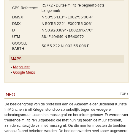
R5772 - Duitse militaire begraafplaats
GPS-Reference
Langemark
DMSX
N 50°55'13.3'' - E002°55'00.4''
DMX
N 50°55.222' - E002°55.006'
D
N 50.920369° - E002.916770°
UTM
31U E 494149 N 5640972
GOOGLE
50 55.222 N, 002 55.006 E
EARTH
MAPS
•
Mapquest
•
Google Maps
INFO
TOP ↑
De beeldengroep van de professor aan de Akademie der Bildender Künste
in München Emil Krieger stond oorspronkelijik tegen de vroegere
scheidingsmuur tussen het massagraf en het inkomgebouw. Er werden vier
treurende militairen uitgebeeld die met hun rug tegen de muur stonden,
aan de achterzijde van het massagraf. Op die manier moesten de beelden
vanop afstand bekeken worden. De beelden werden heel sober uitgevoerd.