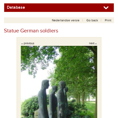
Database
Nederlandse versie
Go back
Print
Statue German soldiers
←previous
next→
rieger