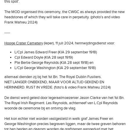
this spot'.
The MOD organised this ceremony, the CWGC as always provided the new
headstones of which they will take care in perpetuity. (photo's and video
Frank Mahieu 2024)
-----
Hooge Crater Cemetery
(Ieper), 11 juli 2024, herinwijdingsdienst voor:
L/Cpl James Edward Freer (KIA 29 september 1918)
Cpl Edward Doyle (KIA 28 sept 1919)
Pte Bertie George Reynolds (KIA 28 sept 1918) en
L/Cpl George Washington (KIA 29 september 1918)
allemaal dienden zij bij het 1st Bn. The Royal Dublin Fusiliers.
NIET LANGER ONBEKEND, MAAR VOOR ALTIJD GEKEND EN
HERINNERD. RUST IN VREDE. (foto's & video Frank Mahieu 2024)
De dienst werd geleid door legeraalmoezenier Jason Clarke van het 1st Bn.
The Royal Irish Regiment. Les Reynolds, achterneef van L.Cpl Reynolds
woonde de ceremonie bij en ontving de vlag.
Het kon echter niet worden vastgesteld in welk graf James Freer en
George Washington precies begraven liggen, maar de twee graven behoren
tot hen beiden en daarom worden de grafstenen aangeduid met het