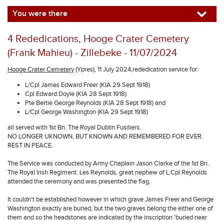
You were there
4 Rededications, Hooge Crater Cemetery
(Frank Mahieu) - Zillebeke - 11/07/2024
Hooge Crater Cemetery
(Ypres), 11 July 2024,rededication service for:
L/Cpl James Edward Freer (KIA 29 Sept 1918)
Cpl Edward Doyle (KIA 28 Sept 1918)
Pte Bertie George Reynolds (KIA 28 Sept 1918) and
L/Cpl George Washington (KIA 29 Sept 1918)
all served with 1st Bn. The Royal Dublin Fusiliers.
NO LONGER UKNOWN, BUT KNOWN AND REMEMBERED FOR EVER.
REST IN PEACE.
The Service was conducted by Army Chaplain Jason Clarke of the 1st Bn.
The Royal Irish Regiment. Les Reynolds, great nephew of L.Cpl Reynolds
attended the ceremony and was presented the flag.
It couldn't be established however in which grave James Freer and George
Washington exactly are buried, but the two graves belong the either one of
them and so the headstones are indicated by the inscription 'buried near