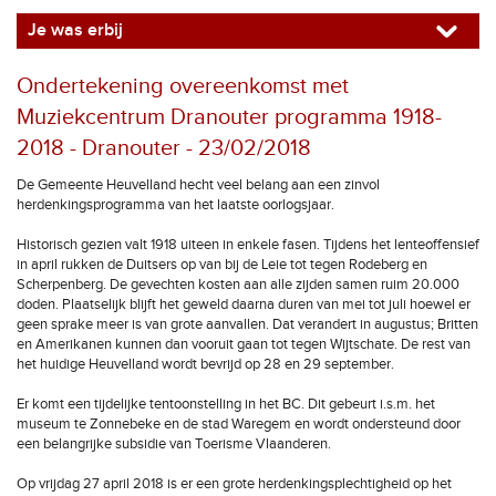
Je was erbij
Ondertekening overeenkomst met
Muziekcentrum Dranouter programma 1918-
2018 - Dranouter - 23/02/2018
De Gemeente Heuvelland hecht veel belang aan een zinvol
herdenkingsprogramma van het laatste oorlogsjaar.
Historisch gezien valt 1918 uiteen in enkele fasen. Tijdens het lenteoffensief
in april rukken de Duitsers op van bij de Leie tot tegen Rodeberg en
Scherpenberg. De gevechten kosten aan alle zijden samen ruim 20.000
doden. Plaatselijk blijft het geweld daarna duren van mei tot juli hoewel er
geen sprake meer is van grote aanvallen. Dat verandert in augustus; Britten
en Amerikanen kunnen dan vooruit gaan tot tegen Wijtschate. De rest van
het huidige Heuvelland wordt bevrijd op 28 en 29 september.
Er komt een tijdelijke tentoonstelling in het BC. Dit gebeurt i.s.m. het
museum te Zonnebeke en de stad Waregem en wordt ondersteund door
een belangrijke subsidie van Toerisme Vlaanderen.
Op vrijdag 27 april 2018 is er een grote herdenkingsplechtigheid op het