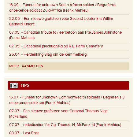
16.09
- Funeral for unknown South African soldier / Begrafenis
onbekende soldaat Zuid-Afrika (Frank Mahieu)
22.05
- Een nieuwe grafsteen voor Second Lieutenant Willim
Bernard Knight
07.05
- Canadian tribute to / eerbetoon aan Pte.James Johnstone
(Frank Mahieu)
07.05
- Canadese plechtigheid op R.E. Farm Cemetery
25.04
- Herdenking Slag om de Kemmelberg
MEER
AANMELDEN
TIPS
15.07
- Funeral for unknown Commonwealth soldiers / Begrafenis 3
onbekende soldaten (Frank Mahieu)
07.07
- Een nieuwe grafsteen voor Corporal Thomas Nigel
McFarland
07.07
- rededication for Cpl Thomas N. McFarland (Frank Mahieu)
03.07
- Last Post