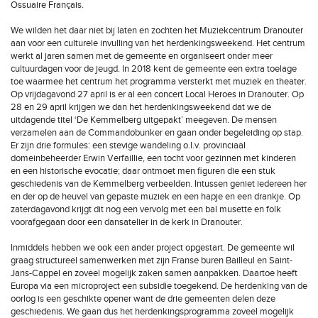
Ossuaire Français.
We wilden het daar niet bij laten en zochten het Muziekcentrum Dranouter
aan voor een culturele invulling van het herdenkingsweekend. Het centrum
werkt al jaren samen met de gemeente en organiseert onder meer
cultuurdagen voor de jeugd. In 2018 kent de gemeente een extra toelage
toe waarmee het centrum het programma versterkt met muziek en theater.
Op vrijdagavond 27 april is er al een concert Local Heroes in Dranouter. Op
28 en 29 april krijgen we dan het herdenkingsweekend dat we de
uitdagende titel ‘De Kemmelberg uitgepakt’ meegeven. De mensen
verzamelen aan de Commandobunker en gaan onder begeleiding op stap.
Er zijn drie formules: een stevige wandeling o.l.v. provinciaal
domeinbeheerder Erwin Verfaillie, een tocht voor gezinnen met kinderen
en een historische evocatie; daar ontmoet men figuren die een stuk
geschiedenis van de Kemmelberg verbeelden. Intussen geniet iedereen her
en der op de heuvel van gepaste muziek en een hapje en een drankje. Op
zaterdagavond krijgt dit nog een vervolg met een bal musette en folk
voorafgegaan door een dansatelier in de kerk in Dranouter.
Inmiddels hebben we ook een ander project opgestart. De gemeente wil
graag structureel samenwerken met zijn Franse buren Bailleul en Saint-
Jans-Cappel en zoveel mogelijk zaken samen aanpakken. Daartoe heeft
Europa via een microproject een subsidie toegekend. De herdenking van de
oorlog is een geschikte opener want de drie gemeenten delen deze
geschiedenis. We gaan dus het herdenkingsprogramma zoveel mogelijk