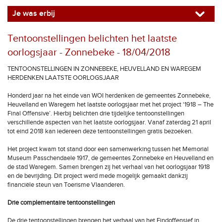
Je was erbij
Tentoonstellingen belichten het laatste
oorlogsjaar - Zonnebeke - 18/04/2018
TENTOONSTELLINGEN IN ZONNEBEKE, HEUVELLAND EN WAREGEM
HERDENKEN LAATSTE OORLOGSJAAR
Honderd jaar na het einde van WOI herdenken de gemeentes Zonnebeke,
Heuvelland en Waregem het laatste oorlogsjaar met het project ‘1918 – The
Final Offensive’. Hierbij belichten drie tijdelijke tentoonstellingen
verschillende aspecten van het laatste oorlogsjaar. Vanaf zaterdag 21 april
tot eind 2018 kan iedereen deze tentoonstellingen gratis bezoeken.
Het project kwam tot stand door een samenwerking tussen het Memorial
Museum Passchendaele 1917, de gemeentes Zonnebeke en Heuvelland en
de stad Waregem. Samen brengen zij het verhaal van het oorlogsjaar 1918
en de bevrijding. Dit project werd mede mogelijk gemaakt dankzij
financiële steun van Toerisme Vlaanderen.
Drie complementaire tentoonstellingen
De drie tentoonstellingen brengen het verhaal van het Eindoffensief in