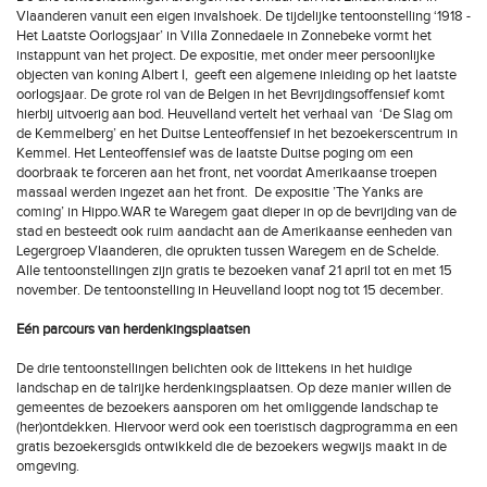
Vlaanderen vanuit een eigen invalshoek. De tijdelijke tentoonstelling ‘1918 -
Het Laatste Oorlogsjaar’ in Villa Zonnedaele in Zonnebeke vormt het
instappunt van het project. De expositie, met onder meer persoonlijke
objecten van koning Albert I, geeft een algemene inleiding op het laatste
oorlogsjaar. De grote rol van de Belgen in het Bevrijdingsoffensief komt
hierbij uitvoerig aan bod. Heuvelland vertelt het verhaal van ‘De Slag om
de Kemmelberg’ en het Duitse Lenteoffensief in het bezoekerscentrum in
Kemmel. Het Lenteoffensief was de laatste Duitse poging om een
doorbraak te forceren aan het front, net voordat Amerikaanse troepen
massaal werden ingezet aan het front. De expositie ’The Yanks are
coming’ in Hippo.WAR te Waregem gaat dieper in op de bevrijding van de
stad en besteedt ook ruim aandacht aan de Amerikaanse eenheden van
Legergroep Vlaanderen, die oprukten tussen Waregem en de Schelde.
Alle tentoonstellingen zijn gratis te bezoeken vanaf 21 april tot en met 15
november. De tentoonstelling in Heuvelland loopt nog tot 15 december.
Eén parcours van herdenkingsplaatsen
De drie tentoonstellingen belichten ook de littekens in het huidige
landschap en de talrijke herdenkingsplaatsen. Op deze manier willen de
gemeentes de bezoekers aansporen om het omliggende landschap te
(her)ontdekken. Hiervoor werd ook een toeristisch dagprogramma en een
gratis bezoekersgids ontwikkeld die de bezoekers wegwijs maakt in de
omgeving.