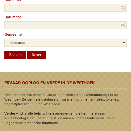
Datum van:
Datum tot:
Gemeente:
ERVAAR OORLOG EN VREDE IN DE WESTHOEK
Deze interactieve website laat je kennismaken met Wereldoorlog I in de
Westhoek. De centrale database omvat alle monumenten, sites, lokaties,
begraafplaatsen, ... in de Westhoek.
Verder vind je alle belangrijke evenementen die herinneren aan
Wereldoorlog I, een literatuurlijst, de musea, interessante websites en
uitgebreide historische informatie.