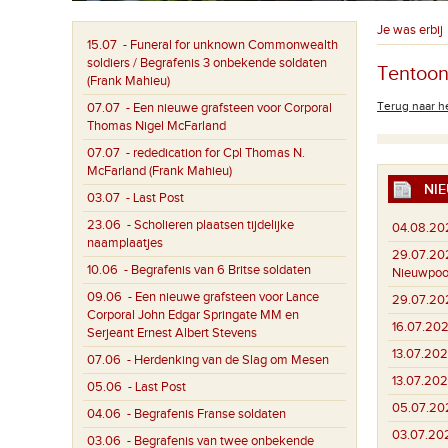
Je was erbij
15.07
- Funeral for unknown Commonwealth
soldiers / Begrafenis 3 onbekende soldaten
Tentoons
(Frank Mahieu)
Terug naar he
07.07
- Een nieuwe grafsteen voor Corporal
Thomas Nigel McFarland
07.07
- rededication for Cpl Thomas N.
McFarland (Frank Mahieu)
NIE
03.07
- Last Post
23.06
- Scholieren plaatsen tijdelijke
04.08.20
naamplaatjes
29.07.20
10.06
- Begrafenis van 6 Britse soldaten
Nieuwpoo
09.06
- Een nieuwe grafsteen voor Lance
29.07.20
Corporal John Edgar Springate MM en
16.07.202
Serjeant Ernest Albert Stevens
13.07.202
07.06
- Herdenking van de Slag om Mesen
13.07.202
05.06
- Last Post
05.07.20
04.06
- Begrafenis Franse soldaten
03.07.20
03.06
- Begrafenis van twee onbekende