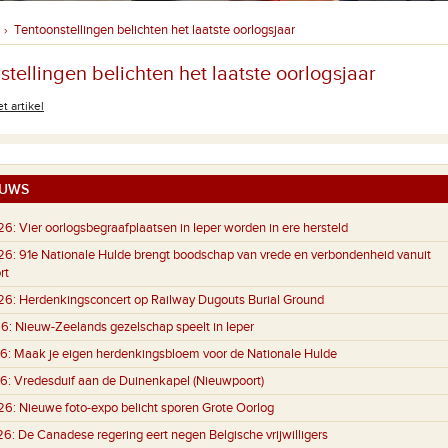
Tentoonstellingen belichten het laatste oorlogsjaar
›
tellingen belichten het laatste oorlogsjaar
t artikel
UWS
26:
Vier oorlogsbegraafplaatsen in Ieper worden in ere hersteld
26:
91e Nationale Hulde brengt boodschap van vrede en verbondenheid vanuit
rt
26:
Herdenkingsconcert op Railway Dugouts Burial Ground
6:
Nieuw-Zeelands gezelschap speelt in Ieper
6:
Maak je eigen herdenkingsbloem voor de Nationale Hulde
6:
Vredesduif aan de Duinenkapel (Nieuwpoort)
26:
Nieuwe foto-expo belicht sporen Grote Oorlog
26:
De Canadese regering eert negen Belgische vrijwilligers