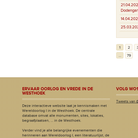
21.04.202
Dodenga
14.04.202
25.03.20
1
2
...
79
ERVAAR OORLOG EN VREDE IN DE
VOLG WO1
WESTHOEK
Tweets van 
Deze interactieve website laat je kennismaken met
Wereldoorlog I in de Westhoek. De centrale
database omvat alle monumenten, sites, lokaties,
begraafplaatsen, ... in de Westhoek.
Verder vind je alle belangrijke evenementen die
herinneren aan Wereldoorlog I, een literatuurlijst, de