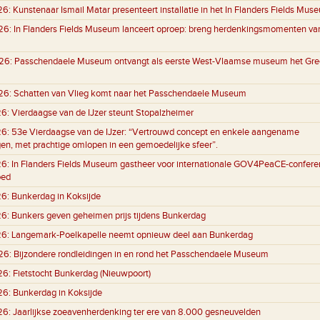
26:
Kunstenaar Ismail Matar presenteert installatie in het In Flanders Fields Mus
26:
In Flanders Fields Museum lanceert oproep: breng herdenkingsmomenten va
26:
Passchendaele Museum ontvangt als eerste West-Vlaamse museum het Gre
26:
Schatten van Vlieg komt naar het Passchendaele Museum
26:
Vierdaagse van de IJzer steunt Stopalzheimer
26:
53e Vierdaagse van de IJzer: “Vertrouwd concept en enkele aangename
gen, met prachtige omlopen in een gemoedelijke sfeer”.
26:
In Flanders Fields Museum gastheer voor internationale GOV4PeaCE-conferen
oed
26:
Bunkerdag in Koksijde
26:
Bunkers geven geheimen prijs tijdens Bunkerdag
26:
Langemark-Poelkapelle neemt opnieuw deel aan Bunkerdag
26:
Bijzondere rondleidingen in en rond het Passchendaele Museum
26:
Fietstocht Bunkerdag (Nieuwpoort)
26:
Bunkerdag in Koksijde
26:
Jaarlijkse zoeavenherdenking ter ere van 8.000 gesneuvelden