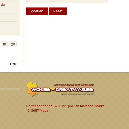
 de
19
20
TOP ↑
Correspondentie: WO1.be, p/a Jan Matsaert, Markt
10, 8957 Mesen