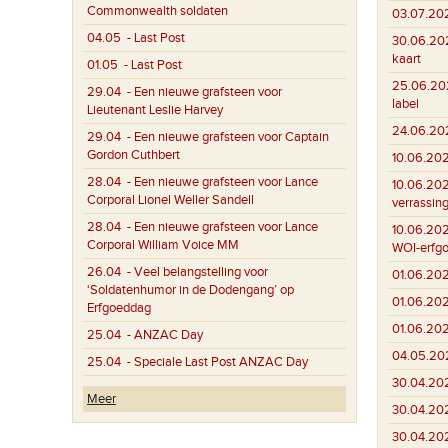
Commonwealth soldaten
03.07.20
04.05
- Last Post
30.06.20
kaart
01.05
- Last Post
25.06.20
29.04
- Een nieuwe grafsteen voor
label
Lieutenant Leslie Harvey
24.06.20
29.04
- Een nieuwe grafsteen voor Captain
Gordon Cuthbert
10.06.20
28.04
- Een nieuwe grafsteen voor Lance
10.06.20
Corporal Lionel Weller Sandell
verrassin
28.04
- Een nieuwe grafsteen voor Lance
10.06.20
Corporal William Voice MM
WOI-erfg
26.04
- Veel belangstelling voor
01.06.20
‘Soldatenhumor in de Dodengang’ op
01.06.20
Erfgoeddag
01.06.20
25.04
- ANZAC Day
04.05.20
25.04
- Speciale Last Post ANZAC Day
30.04.20
Meer
30.04.20
30.04.20