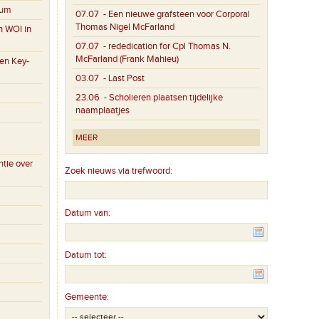
eum
07.07
- Een nieuwe grafsteen voor Corporal
Thomas Nigel McFarland
n WOI in
07.07
- rededication for Cpl Thomas N.
McFarland (Frank Mahieu)
en Key-
03.07
- Last Post
23.06
- Scholieren plaatsen tijdelijke
naamplaatjes
MEER
tie over
Zoek nieuws via trefwoord:
Datum van:
Datum tot:
Gemeente: