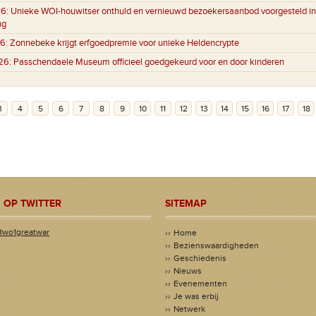
6:
Unieke WOI-houwitser onthuld en vernieuwd bezoekersaanbod voorgesteld in
ng
6:
Zonnebeke krijgt erfgoedpremie voor unieke Heldencrypte
26:
Passchendaele Museum officieel goedgekeurd voor en door kinderen
3
4
5
6
7
8
9
10
11
12
13
14
15
16
17
18
 OP TWITTER
SITEMAP
@wo1greatwar
Home
Bezienswaardigheden
Geschiedenis
Nieuws
Evenementen
Je was erbij
Netwerk