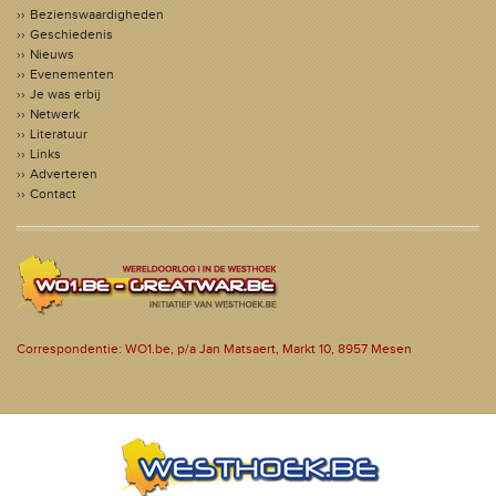
Bezienswaardigheden
Geschiedenis
Nieuws
Evenementen
Je was erbij
Netwerk
Literatuur
Links
Adverteren
Contact
Correspondentie: WO1.be, p/a Jan Matsaert, Markt 10, 8957 Mesen