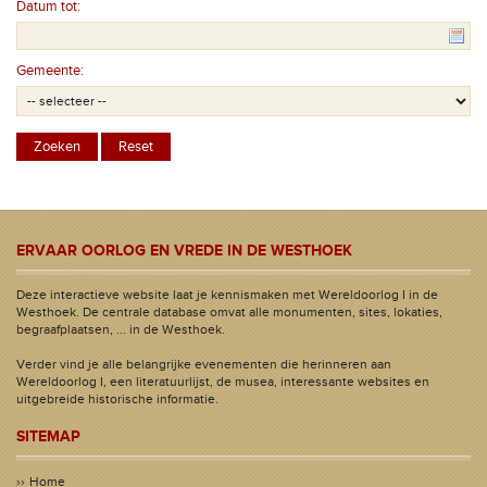
Datum tot:
Gemeente:
ERVAAR OORLOG EN VREDE IN DE WESTHOEK
Deze interactieve website laat je kennismaken met Wereldoorlog I in de
Westhoek. De centrale database omvat alle monumenten, sites, lokaties,
begraafplaatsen, ... in de Westhoek.
Verder vind je alle belangrijke evenementen die herinneren aan
Wereldoorlog I, een literatuurlijst, de musea, interessante websites en
uitgebreide historische informatie.
SITEMAP
Home