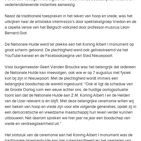
vaderlandslievende instanties aanwezig.
Naast de traditionele toespraken in het teken van hoop en vrede, was het
uitkijken naar de artistieke intermezzo’s door spektakelgroep Vredon en de
a capella versie van het Belgisch volkslied door professor-musicus Léon-
Bernard Giot.
De Nationale Hulde werd ter plekke aan het Koning Albert I monument op
groot scherm getoond. De plechtigheid werd ook gelivestreamd via het
YouTube-kanaal en de Facebookpagina van Stad Nieuwpoort.
Voor burgemeester Geert Vanden Broucke was het belangrijk dat iedereen
de Nationale Hulde kan meevolgen, ook wie er op 7 augustus niet fysiek
kon bij zijn in Nieuwpoort. Met de plechtigheid wordt immers een
belangrijke boodschap de wereld ingestuurd: “Ook al ligt de schaduw van
de Groote Oorlog ruim een eeuw achter ons, de huidige oorlogssituatie
toont aan dat de Nationale Hulde aan Z.M. Koning Albert I en de Helden
van de IJzer relevant is én blijft. Met deze belangrijke ceremonie willen wij
een baken van hoop en vrede zijn voor alle volgende generaties, opdat zij in
een democratische en vreedzame maatschappij hun leven verder kunnen
uitbouwen. Net daarom spreken we hier jaar na jaar een boodschap van
vrede en verdraagzaamheid uit.”
Het slotstuk van de ceremonie aan het Koning Albert I monument was de
traditionele bloemenhulde aan het ruiterstandbeeld en het neerlaten van