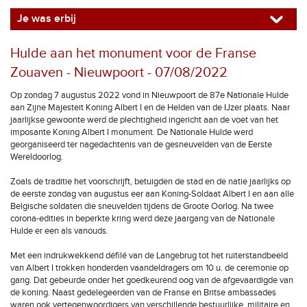
Je was erbij
Hulde aan het monument voor de Franse
Zouaven - Nieuwpoort - 07/08/2022
Op zondag 7 augustus 2022 vond in Nieuwpoort de 87e Nationale Hulde
aan Zijne Majesteit Koning Albert I en de Helden van de IJzer plaats. Naar
jaarlijkse gewoonte werd de plechtigheid ingericht aan de voet van het
imposante Koning Albert I monument. De Nationale Hulde werd
georganiseerd ter nagedachtenis van de gesneuvelden van de Eerste
Wereldoorlog.
Zoals de traditie het voorschrijft, betuigden de stad en de natie jaarlijks op
de eerste zondag van augustus eer aan Koning-Soldaat Albert I en aan alle
Belgische soldaten die sneuvelden tijdens de Groote Oorlog. Na twee
corona-edities in beperkte kring werd deze jaargang van de Nationale
Hulde er een als vanouds.
Met een indrukwekkend défilé van de Langebrug tot het ruiterstandbeeld
van Albert I trokken honderden vaandeldragers om 10 u. de ceremonie op
gang. Dat gebeurde onder het goedkeurend oog van de afgevaardigde van
de koning. Naast gedelegeerden van de Franse en Britse ambassades
waren ook vertegenwoordigers van verschillende bestuurlijke, militaire en