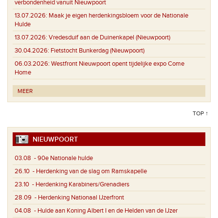
verbondenheid vanuit Nieuwpoort
13.07.2026:
Maak je eigen herdenkingsbloem voor de Nationale
Hulde
13.07.2026:
Vredesduif aan de Duinenkapel (Nieuwpoort)
30.04.2026:
Fietstocht Bunkerdag (Nieuwpoort)
06.03.2026:
Westfront Nieuwpoort opent tijdelijke expo Come
Home
MEER
TOP ↑
NIEUWPOORT
03.08
- 90e Nationale hulde
26.10
- Herdenking van de slag om Ramskapelle
23.10
- Herdenking Karabiners/Grenadiers
28.09
- Herdenking Nationaal IJzerfront
04.08
- Hulde aan Koning Albert I en de Helden van de IJzer