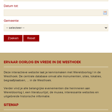
Datum tot:
Gemeente:
ERVAAR OORLOG EN VREDE IN DE WESTHOEK
Deze interactieve website laat je kennismaken met Wereldoorlog I in de
Westhoek. De centrale database omvat alle monumenten, sites, lokaties,
begraafplaatsen, ... in de Westhoek.
Verder vind je alle belangrijke evenementen die herinneren aan
Wereldoorlog I, een literatuurlijst, de musea, interessante websites en
uitgebreide historische informatie.
SITEMAP