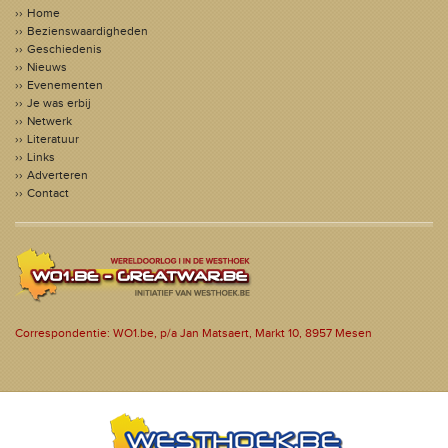
Home
Bezienswaardigheden
Geschiedenis
Nieuws
Evenementen
Je was erbij
Netwerk
Literatuur
Links
Adverteren
Contact
Correspondentie: WO1.be, p/a Jan Matsaert, Markt 10, 8957 Mesen