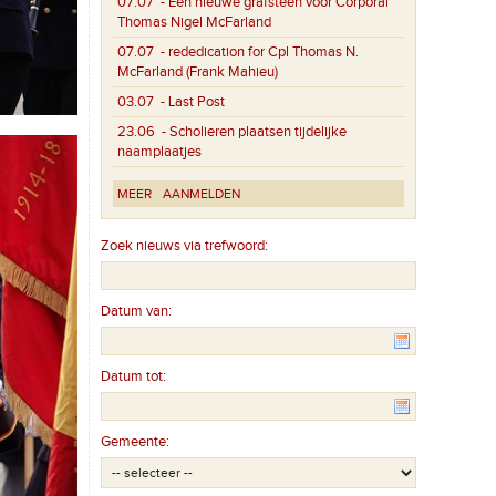
07.07
- Een nieuwe grafsteen voor Corporal
Thomas Nigel McFarland
07.07
- rededication for Cpl Thomas N.
McFarland (Frank Mahieu)
03.07
- Last Post
23.06
- Scholieren plaatsen tijdelijke
naamplaatjes
MEER
AANMELDEN
Zoek nieuws via trefwoord:
Datum van:
Datum tot:
Gemeente: