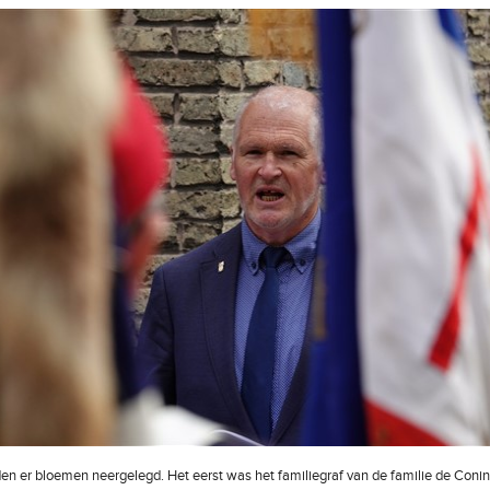
n er bloemen neergelegd. Het eerst was het familiegraf van de familie de Coni