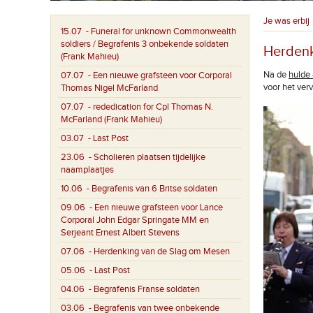
Je was erbij
15.07
- Funeral for unknown Commonwealth
soldiers / Begrafenis 3 onbekende soldaten
Herdenk
(Frank Mahieu)
Na de
hulde
07.07
- Een nieuwe grafsteen voor Corporal
voor het ver
Thomas Nigel McFarland
07.07
- rededication for Cpl Thomas N.
McFarland (Frank Mahieu)
03.07
- Last Post
23.06
- Scholieren plaatsen tijdelijke
naamplaatjes
10.06
- Begrafenis van 6 Britse soldaten
09.06
- Een nieuwe grafsteen voor Lance
Corporal John Edgar Springate MM en
Serjeant Ernest Albert Stevens
07.06
- Herdenking van de Slag om Mesen
05.06
- Last Post
04.06
- Begrafenis Franse soldaten
03.06
- Begrafenis van twee onbekende