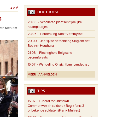
A
A
A
HOUTHULST
4
23.06
- Scholieren plaatsen tijdelijke
naamplaatjes
m van Merkem
23.05
- Herdenking Adolf Vercruysse
29.09
- Jaarlijkse herdenking Slag om het
Bos van Houthulst
21.08
- Plechtigheid Belgische
begraafplaats
15.07
- Wandeling Onzichtbaar Landschap
MEER
AANMELDEN
TIPS
15.07
- Funeral for unknown
Commonwealth soldiers / Begrafenis 3
onbekende soldaten (Frank Mahieu)