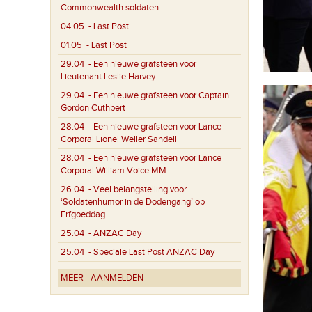
Commonwealth soldaten
04.05
- Last Post
01.05
- Last Post
29.04
- Een nieuwe grafsteen voor
Lieutenant Leslie Harvey
29.04
- Een nieuwe grafsteen voor Captain
Gordon Cuthbert
28.04
- Een nieuwe grafsteen voor Lance
Corporal Lionel Weller Sandell
28.04
- Een nieuwe grafsteen voor Lance
Corporal William Voice MM
26.04
- Veel belangstelling voor
‘Soldatenhumor in de Dodengang’ op
Erfgoeddag
25.04
- ANZAC Day
25.04
- Speciale Last Post ANZAC Day
MEER
AANMELDEN