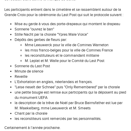
Les participants entrent dans le cimetière et se rassemblent autour de la
Grande Croix pour la cérémonie du Last Post qui suit le protocole suivant :
Mise au garde à vous des porte-drapeaux qui montent le drapeau
Sonnerie "ouvrez le ban"
Stille Nacht par la chorale "Ypres Male Voice"
Dépôts des gerbes de fleurs par:
Mme Leeuwerck pour la ville de Comines Warneton
les miss franco-belges pour la ville de Comines France
les reconstituteurs et le commandant militaire
M. Leplat et M. Walle pour le Comité du Last Post
Sonnerie du Last Post
Minute de silence
Reveille
L’Exhortation en anglais, néerlandais et français.
"Leise rieselt der Schnee" puis "Only Remembered" par la chorale
une petite bougie est remise aux participants qui la déposent au pied
du monument UEFA
la description de la trêve de Noël par Bruce Bairnsfather est lue par
M. Maekelberg, mme Leeuwerck et M. Smeets
Chant par la chorale
les reconstiteurs sont remerciés par les personnalités.
Certainement à l’année prochaine.