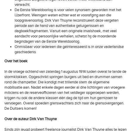
verwacht.
De Eerste Wereldoorlog is voor velen synoniem geworden met het
IJzerfront. Weinigen weten echter wat er voorafging aan die
loopgravenoorlog. Dirk Van Thuyne reconstrueert deze vergeten
periode aan de hand van authentieke getuigenissen en
dagboekfragmenten. Vanuit een originele invalshoek, met veel
aandacht voor persoonlijke verhalen, schetst hij de moordende
begindagen van de Eerste Wereldoorlog.
Onmisbaar voor iedereen die geïnteresseerd is in onze vaderlandse
geschiedenis
Over het boek
In de vroege ochtend van zaterdag 1 augustus 1914 luiden overal te lande de
stormklokken. Opgeschrikt springen burgers uit bed en drummen samen
rond de champetter. Die kondigt met trillende stem de algemene
mobilisatie aan. Nadat enkele dagen eerder al drie lichtingen van vroegere
miliciens en de reserveofficieren van het veldleger opgeroepen werden,
krijgen nu ook de andere klassen één dag de tijd om hun garnizoen te
vervoegen. Overal spoeden grenswachters zich naar de grensovergangen.
De Duitsers komen!
Over de auteur Dirk Van Thuyne
Sinds zijn jeugd probeert freelance journalist Dirk Van Thuyne alles te lezen